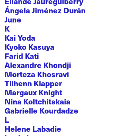
Ellande Jaureguiberry
Ángela Jiménez Durán
June
K
Kai Yoda
Kyoko Kasuya
Farid Kati
Alexandre Khondji
Morteza Khosravi
Tilhenn Klapper
Margaux Knight
Nina Koltchitskaia
Gabrielle Kourdadze
L
Helene Labadie