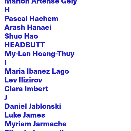
Marion Artense Gely
H
Pascal Hachem
Arash Hanaei
Shuo Hao
HEADBUTT
My-Lan Hoang-Thuy
I
Maria Ibanez Lago
Lev Ilizirov
Clara Imbert
J
Daniel Jablonski
Luke James
Myriam Jarmache