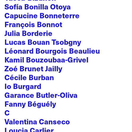
Sofía Bonilla Otoya
Capucine Bonneterre
François Bonnot
Julia Borderie
Lucas Bouan Tsobgny
Léonard Bourgois Beaulieu
Kamil Bouzoubaa-Grivel
Zoé Brunet Jailly
Cécile Burban
Io Burgard
Garance Butler-Oliva
Fanny Béguély
C
Valentina Canseco
Loucia Carlier