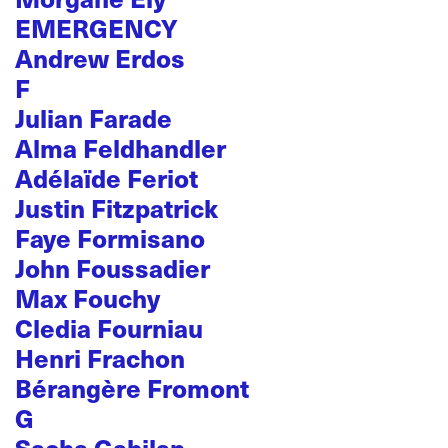
EMERGENCY
Andrew Erdos
F
Julian Farade
Alma Feldhandler
Adélaïde Feriot
Justin Fitzpatrick
Faye Formisano
John Foussadier
Max Fouchy
Cledia Fourniau
Henri Frachon
Bérangère Fromont
G
Sacha Gabilan