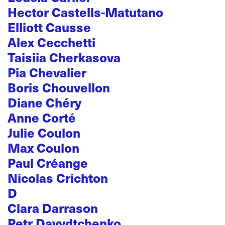
Hector Castells-Matutano
Elliott Causse
Alex Cecchetti
Taisiia Cherkasova
Pia Chevalier
Boris Chouvellon
Diane Chéry
Anne Corté
Julie Coulon
Max Coulon
Paul Créange
Nicolas Crichton
D
Clara Darrason
Petr Davydtchenko