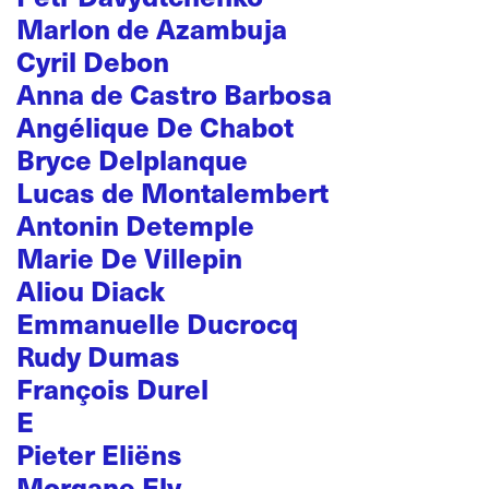
Marlon de Azambuja
Cyril Debon
Anna de Castro Barbosa
Angélique De Chabot
Bryce Delplanque
Lucas de Montalembert
Antonin Detemple
Marie De Villepin
Aliou Diack
Emmanuelle Ducrocq
Rudy Dumas
François Durel
E
Pieter Eliëns
Morgane Ely