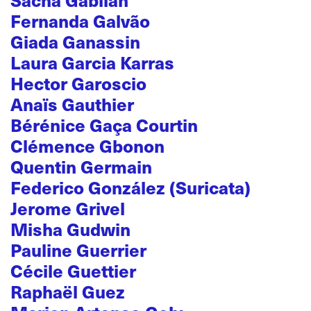
Fernanda Galvão
Giada Ganassin
Laura Garcia Karras
Hector Garoscio
Anaïs Gauthier
Bérénice Gaça Courtin
Clémence Gbonon
Quentin Germain
Federico González (Suricata)
Jerome Grivel
Misha Gudwin
Pauline Guerrier
Cécile Guettier
Raphaël Guez