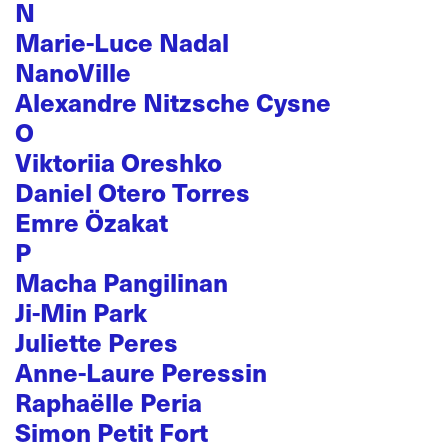
N
Marie-Luce Nadal
NanoVille
Alexandre Nitzsche Cysne
O
Viktoriia Oreshko
Daniel Otero Torres
Emre Özakat
P
Macha Pangilinan
Ji-Min Park
Juliette Peres
Anne-Laure Peressin
Raphaëlle Peria
Simon Petit Fort