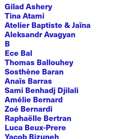
Gilad Ashery
Tina Atami
Atelier Baptiste & Jaïna
Aleksandr Avagyan
B
Ece Bal
Thomas Ballouhey
Sosthène Baran
Anaïs Barras
Sami Benhadj Djilali
Amélie Bernard
Zoé Bernardi
Raphaëlle Bertran
Luca Beux-Prere
Yacob Bizuneh