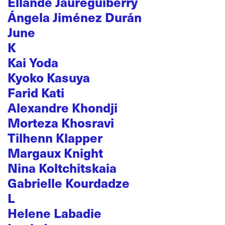
Ellande Jaureguiberry
Ángela Jiménez Durán
June
K
Kai Yoda
Kyoko Kasuya
Farid Kati
Alexandre Khondji
Morteza Khosravi
Tilhenn Klapper
Margaux Knight
Nina Koltchitskaia
Gabrielle Kourdadze
L
Helene Labadie