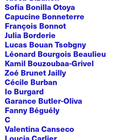
Sofía Bonilla Otoya
Capucine Bonneterre
François Bonnot
Julia Borderie
Lucas Bouan Tsobgny
Léonard Bourgois Beaulieu
Kamil Bouzoubaa-Grivel
Zoé Brunet Jailly
Cécile Burban
Io Burgard
Garance Butler-Oliva
Fanny Béguély
C
Valentina Canseco
Loucia Carlier