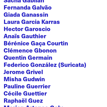
Fernanda Galvão
Giada Ganassin
Laura Garcia Karras
Hector Garoscio
Anaïs Gauthier
Bérénice Gaça Courtin
Clémence Gbonon
Quentin Germain
Federico González (Suricata)
Jerome Grivel
Misha Gudwin
Pauline Guerrier
Cécile Guettier
Raphaël Guez