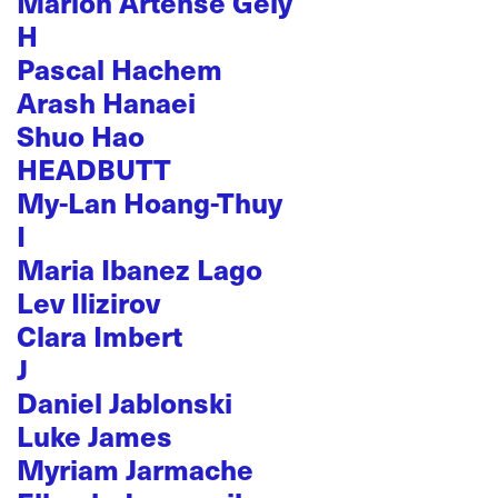
Marion Artense Gely
H
Pascal Hachem
Arash Hanaei
Shuo Hao
HEADBUTT
My-Lan Hoang-Thuy
I
Maria Ibanez Lago
Lev Ilizirov
Clara Imbert
J
Daniel Jablonski
Luke James
Myriam Jarmache