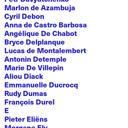
Marlon de Azambuja
Cyril Debon
Anna de Castro Barbosa
Angélique De Chabot
Bryce Delplanque
Lucas de Montalembert
Antonin Detemple
Marie De Villepin
Aliou Diack
Emmanuelle Ducrocq
Rudy Dumas
François Durel
E
Pieter Eliëns
Morgane Ely