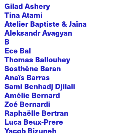
Gilad Ashery
Tina Atami
Atelier Baptiste & Jaïna
Aleksandr Avagyan
B
Ece Bal
Thomas Ballouhey
Sosthène Baran
Anaïs Barras
Sami Benhadj Djilali
Amélie Bernard
Zoé Bernardi
Raphaëlle Bertran
Luca Beux-Prere
Yacob Bizuneh