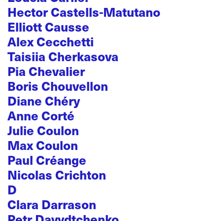
Hector Castells-Matutano
Elliott Causse
Alex Cecchetti
Taisiia Cherkasova
Pia Chevalier
Boris Chouvellon
Diane Chéry
Anne Corté
Julie Coulon
Max Coulon
Paul Créange
Nicolas Crichton
D
Clara Darrason
Petr Davydtchenko