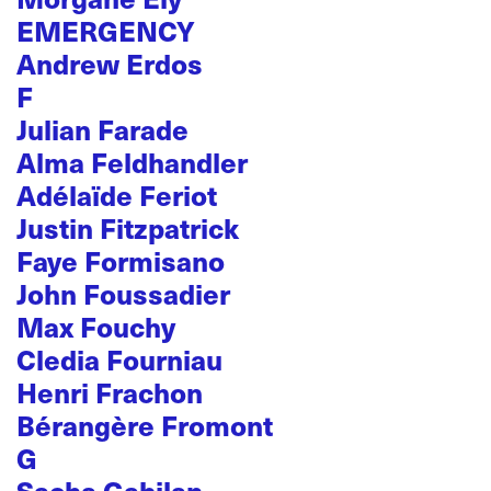
EMERGENCY
Andrew Erdos
F
Julian Farade
Alma Feldhandler
Adélaïde Feriot
Justin Fitzpatrick
Faye Formisano
John Foussadier
Max Fouchy
Cledia Fourniau
Henri Frachon
Bérangère Fromont
G
Sacha Gabilan