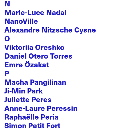
N
Marie-Luce Nadal
NanoVille
Alexandre Nitzsche Cysne
O
Viktoriia Oreshko
Daniel Otero Torres
Emre Özakat
P
Macha Pangilinan
Ji-Min Park
Juliette Peres
Anne-Laure Peressin
Raphaëlle Peria
Simon Petit Fort