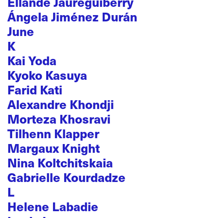
Ellande Jaureguiberry
Ángela Jiménez Durán
June
K
Kai Yoda
Kyoko Kasuya
Farid Kati
Alexandre Khondji
Morteza Khosravi
Tilhenn Klapper
Margaux Knight
Nina Koltchitskaia
Gabrielle Kourdadze
L
Helene Labadie