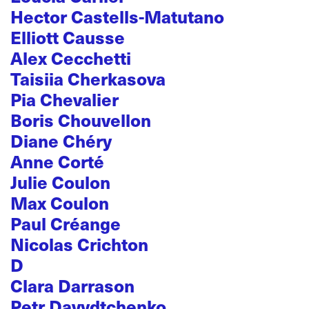
Hector Castells-Matutano
Elliott Causse
Alex Cecchetti
Taisiia Cherkasova
Pia Chevalier
Boris Chouvellon
Diane Chéry
Anne Corté
Julie Coulon
Max Coulon
Paul Créange
Nicolas Crichton
D
Clara Darrason
Petr Davydtchenko