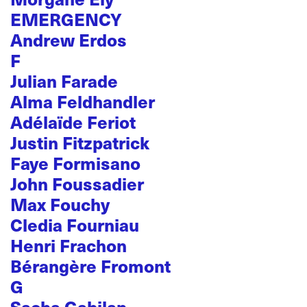
EMERGENCY
Andrew Erdos
F
Julian Farade
Alma Feldhandler
Adélaïde Feriot
Justin Fitzpatrick
Faye Formisano
John Foussadier
Max Fouchy
Cledia Fourniau
Henri Frachon
Bérangère Fromont
G
Sacha Gabilan