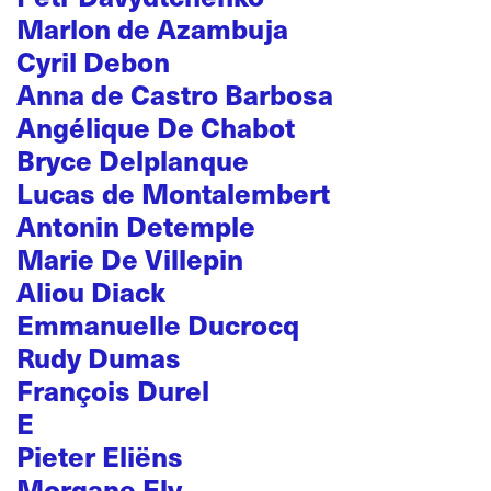
Marlon de Azambuja
Cyril Debon
Anna de Castro Barbosa
Angélique De Chabot
Bryce Delplanque
Lucas de Montalembert
Antonin Detemple
Marie De Villepin
Aliou Diack
Emmanuelle Ducrocq
Rudy Dumas
François Durel
E
Pieter Eliëns
Morgane Ely