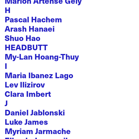
Marion Artense Gely
H
Pascal Hachem
Arash Hanaei
Shuo Hao
HEADBUTT
My-Lan Hoang-Thuy
I
Maria Ibanez Lago
Lev Ilizirov
Clara Imbert
J
Daniel Jablonski
Luke James
Myriam Jarmache