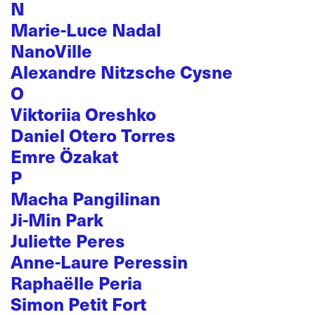
N
Marie-Luce Nadal
NanoVille
Alexandre Nitzsche Cysne
O
Viktoriia Oreshko
Daniel Otero Torres
Emre Özakat
P
Macha Pangilinan
Ji-Min Park
Juliette Peres
Anne-Laure Peressin
Raphaëlle Peria
Simon Petit Fort