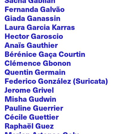
Fernanda Galvão
Giada Ganassin
Laura Garcia Karras
Hector Garoscio
Anaïs Gauthier
Bérénice Gaça Courtin
Clémence Gbonon
Quentin Germain
Federico González (Suricata)
Jerome Grivel
Misha Gudwin
Pauline Guerrier
Cécile Guettier
Raphaël Guez