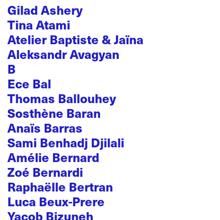
Gilad Ashery
Tina Atami
Atelier Baptiste & Jaïna
Aleksandr Avagyan
B
Ece Bal
Thomas Ballouhey
Sosthène Baran
Anaïs Barras
Sami Benhadj Djilali
Amélie Bernard
Zoé Bernardi
Raphaëlle Bertran
Luca Beux-Prere
Yacob Bizuneh