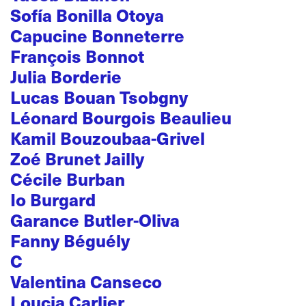
Sofía Bonilla Otoya
Capucine Bonneterre
François Bonnot
Julia Borderie
Lucas Bouan Tsobgny
Léonard Bourgois Beaulieu
Kamil Bouzoubaa-Grivel
Zoé Brunet Jailly
Cécile Burban
Io Burgard
Garance Butler-Oliva
Fanny Béguély
C
Valentina Canseco
Loucia Carlier