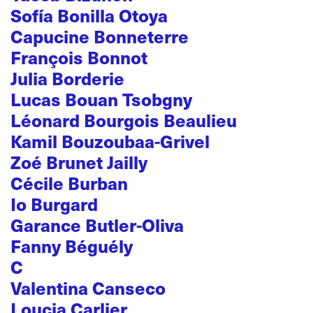
Sofía Bonilla Otoya
Capucine Bonneterre
François Bonnot
Julia Borderie
Lucas Bouan Tsobgny
Léonard Bourgois Beaulieu
Kamil Bouzoubaa-Grivel
Zoé Brunet Jailly
Cécile Burban
Io Burgard
Garance Butler-Oliva
Fanny Béguély
C
Valentina Canseco
Loucia Carlier