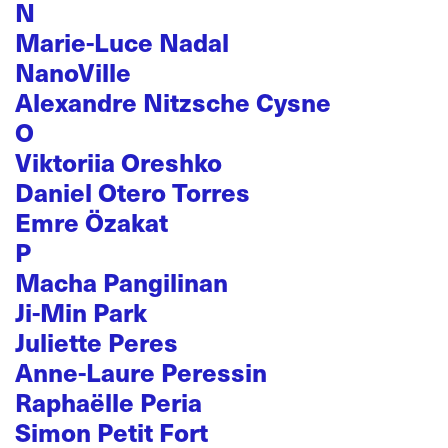
N
Marie-Luce Nadal
NanoVille
Alexandre Nitzsche Cysne
O
Viktoriia Oreshko
Daniel Otero Torres
Emre Özakat
P
Macha Pangilinan
Ji-Min Park
Juliette Peres
Anne-Laure Peressin
Raphaëlle Peria
Simon Petit Fort