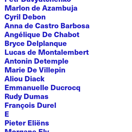
Marlon de Azambuja
Cyril Debon
Anna de Castro Barbosa
Angélique De Chabot
Bryce Delplanque
Lucas de Montalembert
Antonin Detemple
Marie De Villepin
Aliou Diack
Emmanuelle Ducrocq
Rudy Dumas
François Durel
E
Pieter Eliëns
Morgane Ely