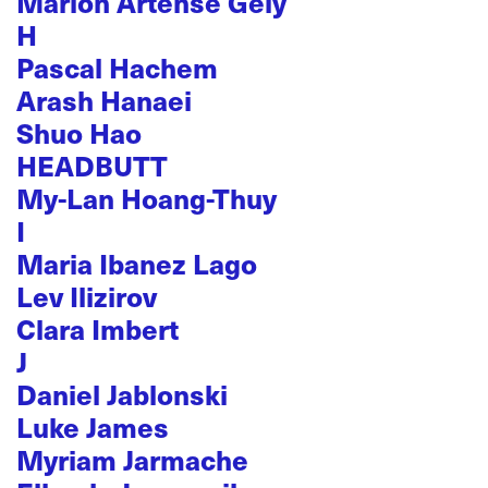
Marion Artense Gely
H
Pascal Hachem
Arash Hanaei
Shuo Hao
HEADBUTT
My-Lan Hoang-Thuy
I
Maria Ibanez Lago
Lev Ilizirov
Clara Imbert
J
Daniel Jablonski
Luke James
Myriam Jarmache