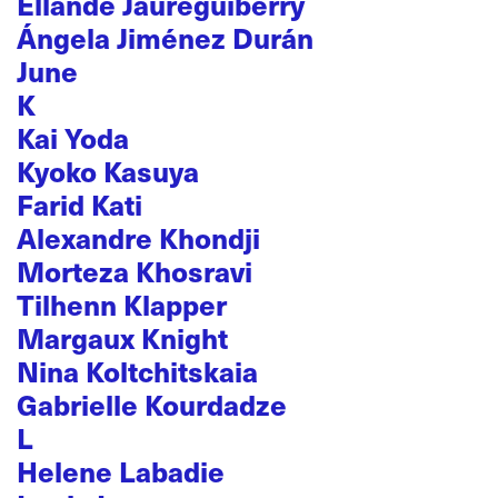
Ellande Jaureguiberry
Ángela Jiménez Durán
June
K
Kai Yoda
Kyoko Kasuya
Farid Kati
Alexandre Khondji
Morteza Khosravi
Tilhenn Klapper
Margaux Knight
Nina Koltchitskaia
Gabrielle Kourdadze
L
Helene Labadie