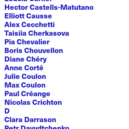
Hector Castells-Matutano
Elliott Causse
Alex Cecchetti
Taisiia Cherkasova
Pia Chevalier
Boris Chouvellon
Diane Chéry
Anne Corté
Julie Coulon
Max Coulon
Paul Créange
Nicolas Crichton
D
Clara Darrason
Petr Davydtchenko