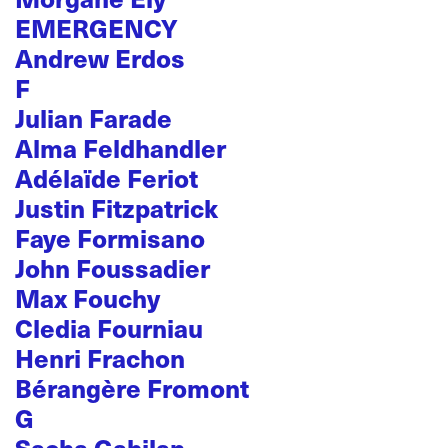
EMERGENCY
Andrew Erdos
F
Julian Farade
Alma Feldhandler
Adélaïde Feriot
Justin Fitzpatrick
Faye Formisano
John Foussadier
Max Fouchy
Cledia Fourniau
Henri Frachon
Bérangère Fromont
G
Sacha Gabilan