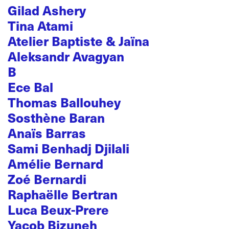
Gilad Ashery
Tina Atami
Atelier Baptiste & Jaïna
Aleksandr Avagyan
B
Ece Bal
Thomas Ballouhey
Sosthène Baran
Anaïs Barras
Sami Benhadj Djilali
Amélie Bernard
Zoé Bernardi
Raphaëlle Bertran
Luca Beux-Prere
Yacob Bizuneh