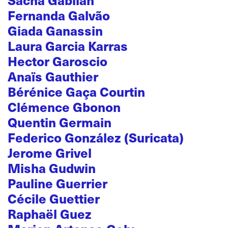
Fernanda Galvão
Giada Ganassin
Laura Garcia Karras
Hector Garoscio
Anaïs Gauthier
Bérénice Gaça Courtin
Clémence Gbonon
Quentin Germain
Federico González (Suricata)
Jerome Grivel
Misha Gudwin
Pauline Guerrier
Cécile Guettier
Raphaël Guez