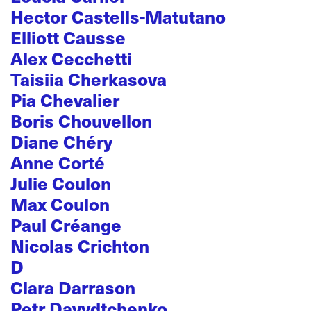
Hector Castells-Matutano
Elliott Causse
Alex Cecchetti
Taisiia Cherkasova
Pia Chevalier
Boris Chouvellon
Diane Chéry
Anne Corté
Julie Coulon
Max Coulon
Paul Créange
Nicolas Crichton
D
Clara Darrason
Petr Davydtchenko