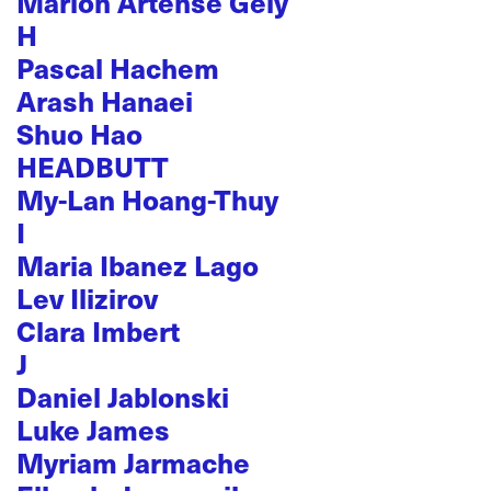
Marion Artense Gely
H
Pascal Hachem
Arash Hanaei
Shuo Hao
HEADBUTT
My-Lan Hoang-Thuy
I
Maria Ibanez Lago
Lev Ilizirov
Clara Imbert
J
Daniel Jablonski
Luke James
Myriam Jarmache