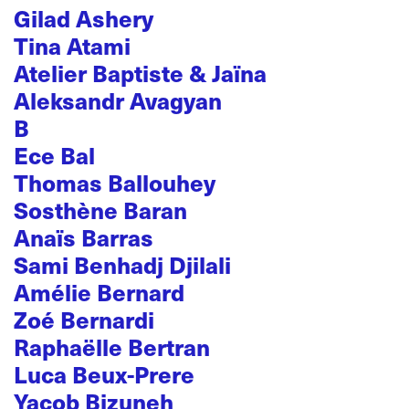
Gilad Ashery
Tina Atami
Atelier Baptiste & Jaïna
Aleksandr Avagyan
B
Ece Bal
Thomas Ballouhey
Sosthène Baran
Anaïs Barras
Sami Benhadj Djilali
Amélie Bernard
Zoé Bernardi
Raphaëlle Bertran
Luca Beux-Prere
Yacob Bizuneh