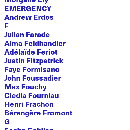
EMERGENCY
Andrew Erdos
F
Julian Farade
Alma Feldhandler
Adélaïde Feriot
Justin Fitzpatrick
Faye Formisano
John Foussadier
Max Fouchy
Cledia Fourniau
Henri Frachon
Bérangère Fromont
G
Sacha Gabilan