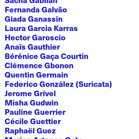
Fernanda Galvão
Giada Ganassin
Laura Garcia Karras
Hector Garoscio
Anaïs Gauthier
Bérénice Gaça Courtin
Clémence Gbonon
Quentin Germain
Federico González (Suricata)
Jerome Grivel
Misha Gudwin
Pauline Guerrier
Cécile Guettier
Raphaël Guez