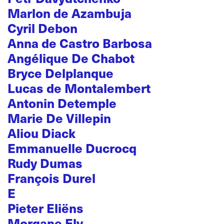
Marlon de Azambuja
Cyril Debon
Anna de Castro Barbosa
Angélique De Chabot
Bryce Delplanque
Lucas de Montalembert
Antonin Detemple
Marie De Villepin
Aliou Diack
Emmanuelle Ducrocq
Rudy Dumas
François Durel
E
Pieter Eliëns
Morgane Ely