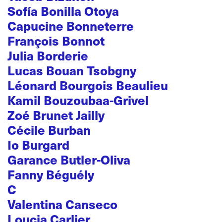
Sofía Bonilla Otoya
Capucine Bonneterre
François Bonnot
Julia Borderie
Lucas Bouan Tsobgny
Léonard Bourgois Beaulieu
Kamil Bouzoubaa-Grivel
Zoé Brunet Jailly
Cécile Burban
Io Burgard
Garance Butler-Oliva
Fanny Béguély
C
Valentina Canseco
Loucia Carlier