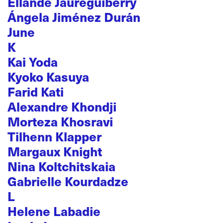
Ellande Jaureguiberry
Ángela Jiménez Durán
June
K
Kai Yoda
Kyoko Kasuya
Farid Kati
Alexandre Khondji
Morteza Khosravi
Tilhenn Klapper
Margaux Knight
Nina Koltchitskaia
Gabrielle Kourdadze
L
Helene Labadie