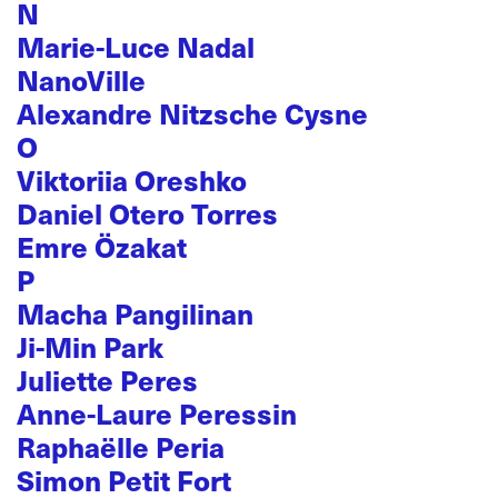
N
Marie-Luce Nadal
NanoVille
Alexandre Nitzsche Cysne
O
Viktoriia Oreshko
Daniel Otero Torres
Emre Özakat
P
Macha Pangilinan
Ji-Min Park
Juliette Peres
Anne-Laure Peressin
Raphaëlle Peria
Simon Petit Fort