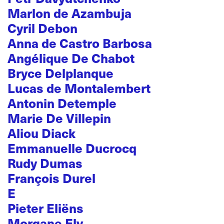
Marlon de Azambuja
Cyril Debon
Anna de Castro Barbosa
Angélique De Chabot
Bryce Delplanque
Lucas de Montalembert
Antonin Detemple
Marie De Villepin
Aliou Diack
Emmanuelle Ducrocq
Rudy Dumas
François Durel
E
Pieter Eliëns
Morgane Ely