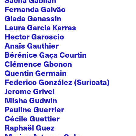
Fernanda Galvão
Giada Ganassin
Laura Garcia Karras
Hector Garoscio
Anaïs Gauthier
Bérénice Gaça Courtin
Clémence Gbonon
Quentin Germain
Federico González (Suricata)
Jerome Grivel
Misha Gudwin
Pauline Guerrier
Cécile Guettier
Raphaël Guez