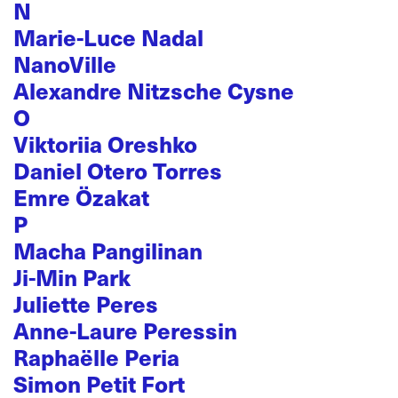
N
Marie-Luce Nadal
NanoVille
Alexandre Nitzsche Cysne
O
Viktoriia Oreshko
Daniel Otero Torres
Emre Özakat
P
Macha Pangilinan
Ji-Min Park
Juliette Peres
Anne-Laure Peressin
Raphaëlle Peria
Simon Petit Fort