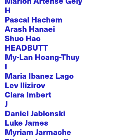
Marion Artense Gely
H
Pascal Hachem
Arash Hanaei
Shuo Hao
HEADBUTT
My-Lan Hoang-Thuy
I
Maria Ibanez Lago
Lev Ilizirov
Clara Imbert
J
Daniel Jablonski
Luke James
Myriam Jarmache