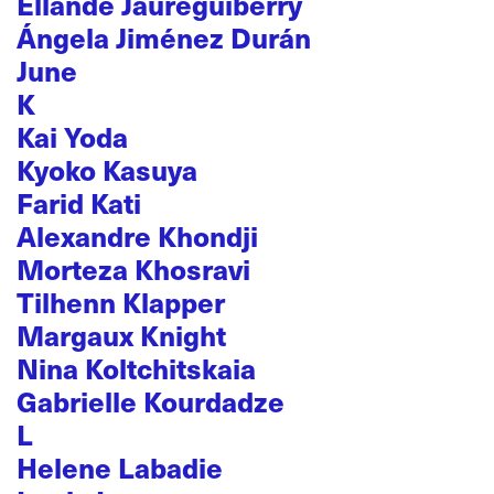
Ellande Jaureguiberry
Ángela Jiménez Durán
June
K
Kai Yoda
Kyoko Kasuya
Farid Kati
Alexandre Khondji
Morteza Khosravi
Tilhenn Klapper
Margaux Knight
Nina Koltchitskaia
Gabrielle Kourdadze
L
Helene Labadie