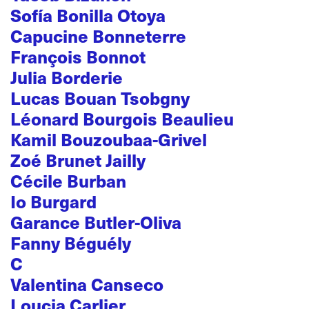
Sofía Bonilla Otoya
Capucine Bonneterre
François Bonnot
Julia Borderie
Lucas Bouan Tsobgny
Léonard Bourgois Beaulieu
Kamil Bouzoubaa-Grivel
Zoé Brunet Jailly
Cécile Burban
Io Burgard
Garance Butler-Oliva
Fanny Béguély
C
Valentina Canseco
Loucia Carlier