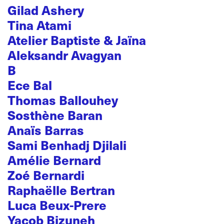
Gilad Ashery
Tina Atami
Atelier Baptiste & Jaïna
Aleksandr Avagyan
B
Ece Bal
Thomas Ballouhey
Sosthène Baran
Anaïs Barras
Sami Benhadj Djilali
Amélie Bernard
Zoé Bernardi
Raphaëlle Bertran
Luca Beux-Prere
Yacob Bizuneh