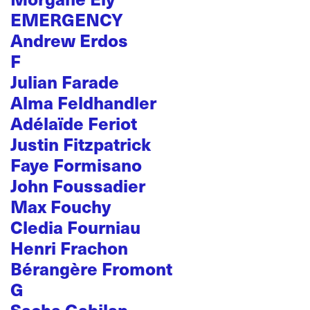
EMERGENCY
Andrew Erdos
F
Julian Farade
Alma Feldhandler
Adélaïde Feriot
Justin Fitzpatrick
Faye Formisano
John Foussadier
Max Fouchy
Cledia Fourniau
Henri Frachon
Bérangère Fromont
G
Sacha Gabilan