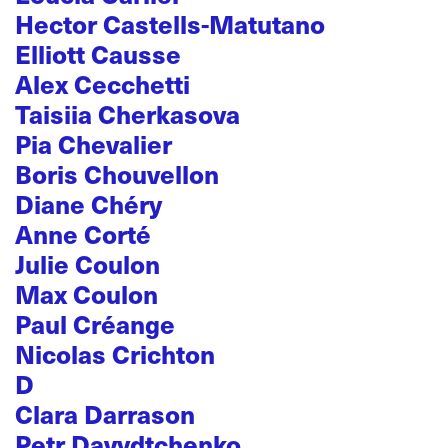
Hector Castells-Matutano
Elliott Causse
Alex Cecchetti
Taisiia Cherkasova
Pia Chevalier
Boris Chouvellon
Diane Chéry
Anne Corté
Julie Coulon
Max Coulon
Paul Créange
Nicolas Crichton
D
Clara Darrason
Petr Davydtchenko