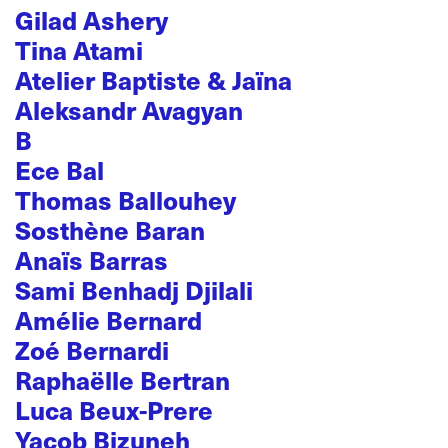
Gilad Ashery
Tina Atami
Atelier Baptiste & Jaïna
Aleksandr Avagyan
B
Ece Bal
Thomas Ballouhey
Sosthène Baran
Anaïs Barras
Sami Benhadj Djilali
Amélie Bernard
Zoé Bernardi
Raphaëlle Bertran
Luca Beux-Prere
Yacob Bizuneh