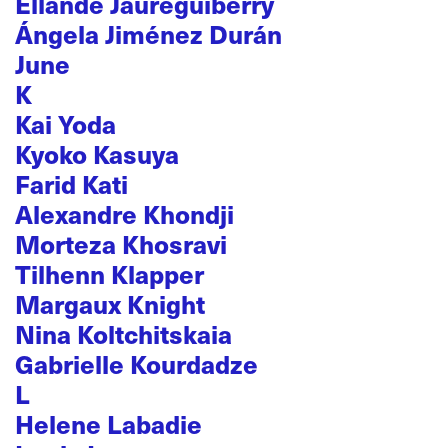
Ellande Jaureguiberry
Ángela Jiménez Durán
June
K
Kai Yoda
Kyoko Kasuya
Farid Kati
Alexandre Khondji
Morteza Khosravi
Tilhenn Klapper
Margaux Knight
Nina Koltchitskaia
Gabrielle Kourdadze
L
Helene Labadie