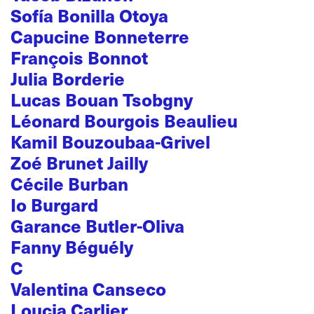
Sofía Bonilla Otoya
Capucine Bonneterre
François Bonnot
Julia Borderie
Lucas Bouan Tsobgny
Léonard Bourgois Beaulieu
Kamil Bouzoubaa-Grivel
Zoé Brunet Jailly
Cécile Burban
Io Burgard
Garance Butler-Oliva
Fanny Béguély
C
Valentina Canseco
Loucia Carlier