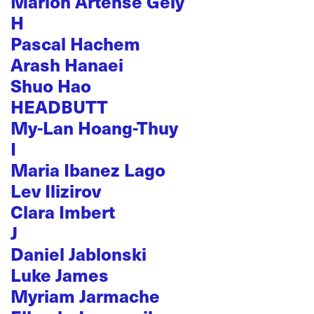
Marion Artense Gely
H
Pascal Hachem
Arash Hanaei
Shuo Hao
HEADBUTT
My-Lan Hoang-Thuy
I
Maria Ibanez Lago
Lev Ilizirov
Clara Imbert
J
Daniel Jablonski
Luke James
Myriam Jarmache