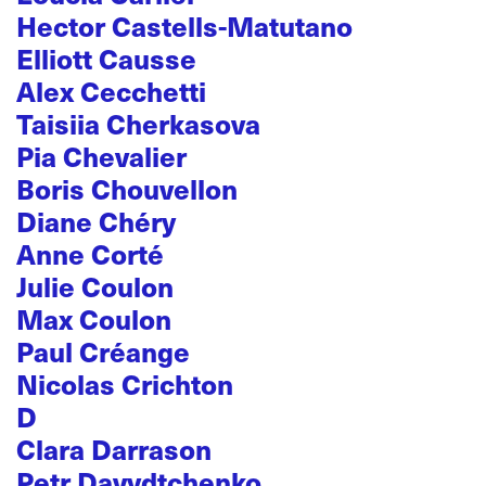
Hector Castells-Matutano
Elliott Causse
Alex Cecchetti
Taisiia Cherkasova
Pia Chevalier
Boris Chouvellon
Diane Chéry
Anne Corté
Julie Coulon
Max Coulon
Paul Créange
Nicolas Crichton
D
Clara Darrason
Petr Davydtchenko