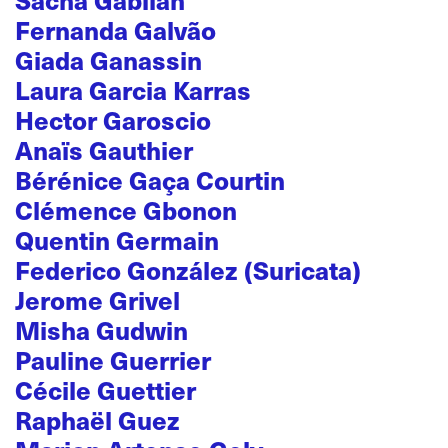
Sacha Gabilan
Fernanda Galvão
Giada Ganassin
Laura Garcia Karras
Hector Garoscio
Anaïs Gauthier
Bérénice Gaça Courtin
Clémence Gbonon
Quentin Germain
Federico González (Suricata)
Jerome Grivel
Misha Gudwin
Pauline Guerrier
Cécile Guettier
Raphaël Guez