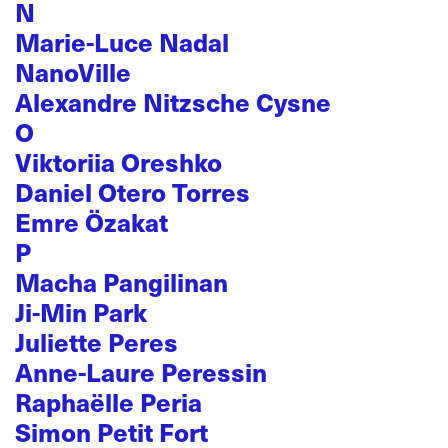
N
Marie-Luce Nadal
NanoVille
Alexandre Nitzsche Cysne
O
Viktoriia Oreshko
Daniel Otero Torres
Emre Özakat
P
Macha Pangilinan
Ji-Min Park
Juliette Peres
Anne-Laure Peressin
Raphaëlle Peria
Simon Petit Fort