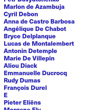
Marlon de Azambuja
Cyril Debon
Anna de Castro Barbosa
Angélique De Chabot
Bryce Delplanque
Lucas de Montalembert
Antonin Detemple
Marie De Villepin
Aliou Diack
Emmanuelle Ducrocq
Rudy Dumas
François Durel
E
Pieter Eliëns
Morgane Ely