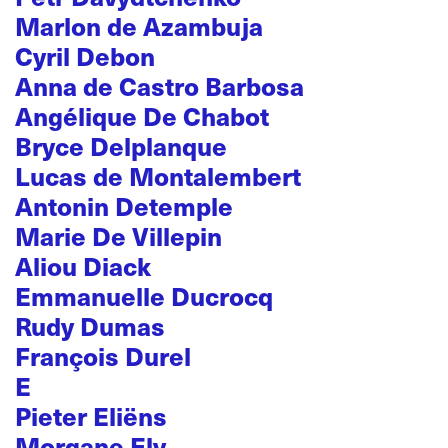
Marlon de Azambuja
Cyril Debon
Anna de Castro Barbosa
Angélique De Chabot
Bryce Delplanque
Lucas de Montalembert
Antonin Detemple
Marie De Villepin
Aliou Diack
Emmanuelle Ducrocq
Rudy Dumas
François Durel
E
Pieter Eliëns
Morgane Ely