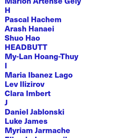
Marion Artense Gely
H
Pascal Hachem
Arash Hanaei
Shuo Hao
HEADBUTT
My-Lan Hoang-Thuy
I
Maria Ibanez Lago
Lev Ilizirov
Clara Imbert
J
Daniel Jablonski
Luke James
Myriam Jarmache