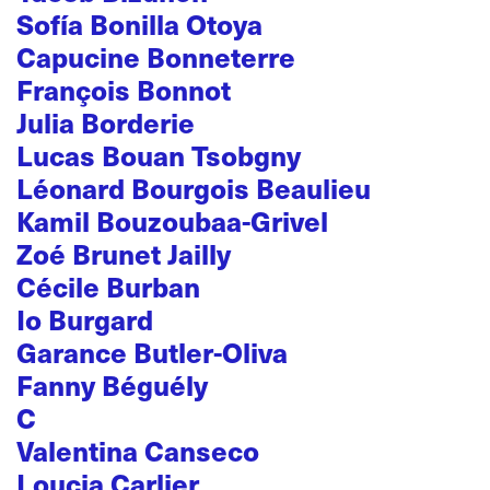
Sofía Bonilla Otoya
Capucine Bonneterre
François Bonnot
Julia Borderie
Lucas Bouan Tsobgny
Léonard Bourgois Beaulieu
Kamil Bouzoubaa-Grivel
Zoé Brunet Jailly
Cécile Burban
Io Burgard
Garance Butler-Oliva
Fanny Béguély
C
Valentina Canseco
Loucia Carlier