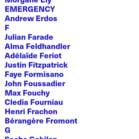
EMERGENCY
Andrew Erdos
F
Julian Farade
Alma Feldhandler
Adélaïde Feriot
Justin Fitzpatrick
Faye Formisano
John Foussadier
Max Fouchy
Cledia Fourniau
Henri Frachon
Bérangère Fromont
G
Sacha Gabilan