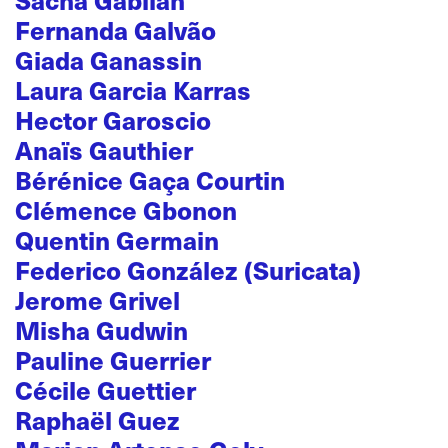
Fernanda Galvão
Giada Ganassin
Laura Garcia Karras
Hector Garoscio
Anaïs Gauthier
Bérénice Gaça Courtin
Clémence Gbonon
Quentin Germain
Federico González (Suricata)
Jerome Grivel
Misha Gudwin
Pauline Guerrier
Cécile Guettier
Raphaël Guez