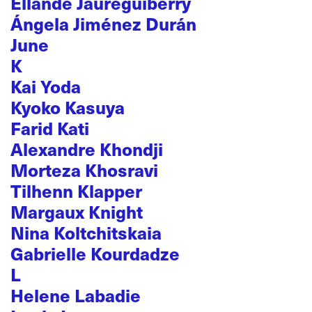
Ellande Jaureguiberry
Ángela Jiménez Durán
June
K
Kai Yoda
Kyoko Kasuya
Farid Kati
Alexandre Khondji
Morteza Khosravi
Tilhenn Klapper
Margaux Knight
Nina Koltchitskaia
Gabrielle Kourdadze
L
Helene Labadie