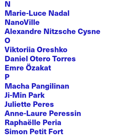
N
Marie-Luce Nadal
NanoVille
Alexandre Nitzsche Cysne
O
Viktoriia Oreshko
Daniel Otero Torres
Emre Özakat
P
Macha Pangilinan
Ji-Min Park
Juliette Peres
Anne-Laure Peressin
Raphaëlle Peria
Simon Petit Fort