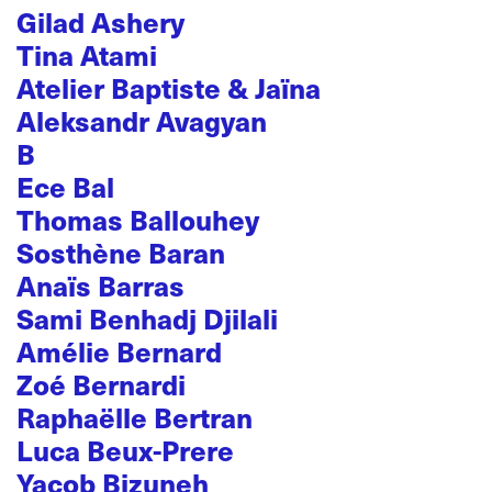
Gilad Ashery
Tina Atami
Atelier Baptiste & Jaïna
Aleksandr Avagyan
B
Ece Bal
Thomas Ballouhey
Sosthène Baran
Anaïs Barras
Sami Benhadj Djilali
Amélie Bernard
Zoé Bernardi
Raphaëlle Bertran
Luca Beux-Prere
Yacob Bizuneh