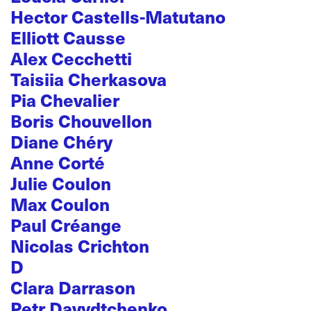
Hector Castells-Matutano
Elliott Causse
Alex Cecchetti
Taisiia Cherkasova
Pia Chevalier
Boris Chouvellon
Diane Chéry
Anne Corté
Julie Coulon
Max Coulon
Paul Créange
Nicolas Crichton
D
Clara Darrason
Petr Davydtchenko