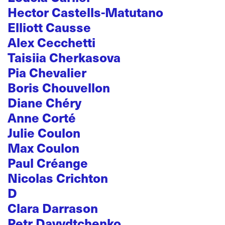
Hector Castells-Matutano
Elliott Causse
Alex Cecchetti
Taisiia Cherkasova
Pia Chevalier
Boris Chouvellon
Diane Chéry
Anne Corté
Julie Coulon
Max Coulon
Paul Créange
Nicolas Crichton
D
Clara Darrason
Petr Davydtchenko