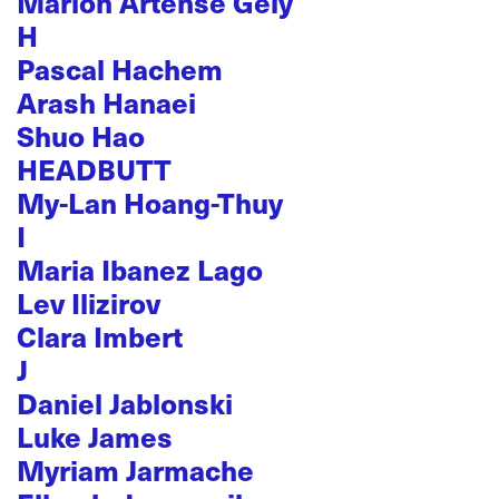
Marion Artense Gely
H
Pascal Hachem
Arash Hanaei
Shuo Hao
HEADBUTT
My-Lan Hoang-Thuy
I
Maria Ibanez Lago
Lev Ilizirov
Clara Imbert
J
Daniel Jablonski
Luke James
Myriam Jarmache