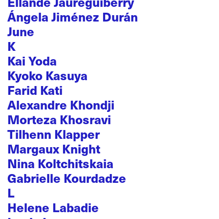
Ellande Jaureguiberry
Ángela Jiménez Durán
June
K
Kai Yoda
Kyoko Kasuya
Farid Kati
Alexandre Khondji
Morteza Khosravi
Tilhenn Klapper
Margaux Knight
Nina Koltchitskaia
Gabrielle Kourdadze
L
Helene Labadie