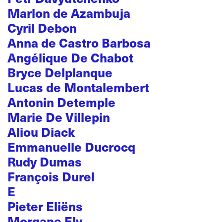
Marlon de Azambuja
Cyril Debon
Anna de Castro Barbosa
Angélique De Chabot
Bryce Delplanque
Lucas de Montalembert
Antonin Detemple
Marie De Villepin
Aliou Diack
Emmanuelle Ducrocq
Rudy Dumas
François Durel
E
Pieter Eliëns
Morgane Ely