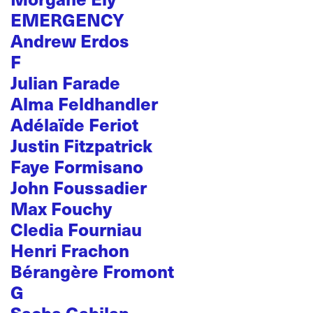
EMERGENCY
Andrew Erdos
F
Julian Farade
Alma Feldhandler
Adélaïde Feriot
Justin Fitzpatrick
Faye Formisano
John Foussadier
Max Fouchy
Cledia Fourniau
Henri Frachon
Bérangère Fromont
G
Sacha Gabilan