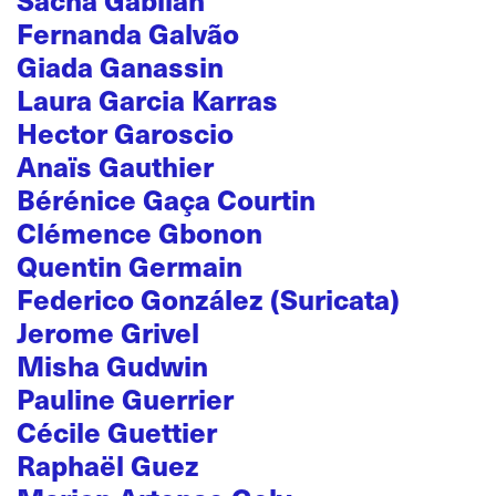
Fernanda Galvão
Giada Ganassin
Laura Garcia Karras
Hector Garoscio
Anaïs Gauthier
Bérénice Gaça Courtin
Clémence Gbonon
Quentin Germain
Federico González (Suricata)
Jerome Grivel
Misha Gudwin
Pauline Guerrier
Cécile Guettier
Raphaël Guez