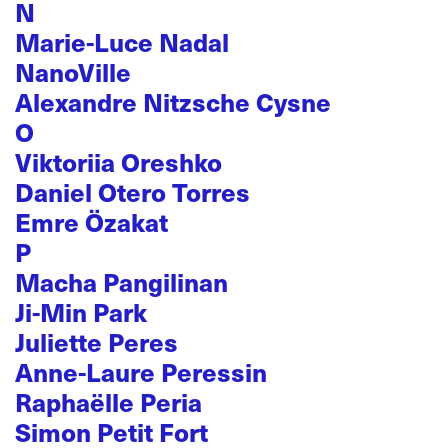
N
Marie-Luce Nadal
NanoVille
Alexandre Nitzsche Cysne
O
Viktoriia Oreshko
Daniel Otero Torres
Emre Özakat
P
Macha Pangilinan
Ji-Min Park
Juliette Peres
Anne-Laure Peressin
Raphaëlle Peria
Simon Petit Fort