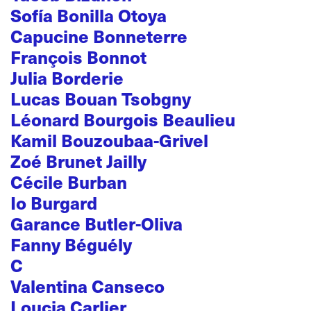
Sofía Bonilla Otoya
Capucine Bonneterre
François Bonnot
Julia Borderie
Lucas Bouan Tsobgny
Léonard Bourgois Beaulieu
Kamil Bouzoubaa-Grivel
Zoé Brunet Jailly
Cécile Burban
Io Burgard
Garance Butler-Oliva
Fanny Béguély
C
Valentina Canseco
Loucia Carlier