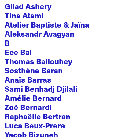
Gilad Ashery
Tina Atami
Atelier Baptiste & Jaïna
Aleksandr Avagyan
B
Ece Bal
Thomas Ballouhey
Sosthène Baran
Anaïs Barras
Sami Benhadj Djilali
Amélie Bernard
Zoé Bernardi
Raphaëlle Bertran
Luca Beux-Prere
Yacob Bizuneh