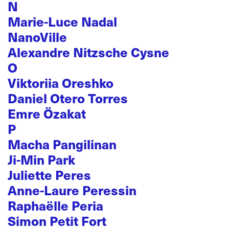
N
Marie-Luce Nadal
NanoVille
Alexandre Nitzsche Cysne
O
Viktoriia Oreshko
Daniel Otero Torres
Emre Özakat
P
Macha Pangilinan
Ji-Min Park
Juliette Peres
Anne-Laure Peressin
Raphaëlle Peria
Simon Petit Fort