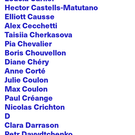
Hector Castells-Matutano
Elliott Causse
Alex Cecchetti
Taisiia Cherkasova
Pia Chevalier
Boris Chouvellon
Diane Chéry
Anne Corté
Julie Coulon
Max Coulon
Paul Créange
Nicolas Crichton
D
Clara Darrason
Petr Davydtchenko