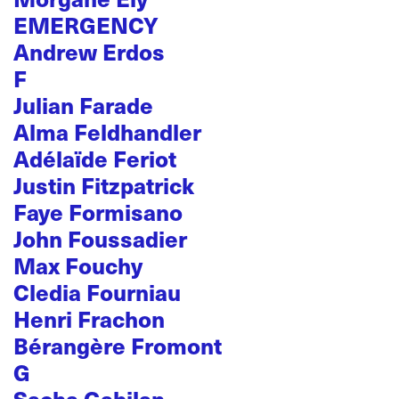
EMERGENCY
Andrew Erdos
F
Julian Farade
Alma Feldhandler
Adélaïde Feriot
Justin Fitzpatrick
Faye Formisano
John Foussadier
Max Fouchy
Cledia Fourniau
Henri Frachon
Bérangère Fromont
G
Sacha Gabilan