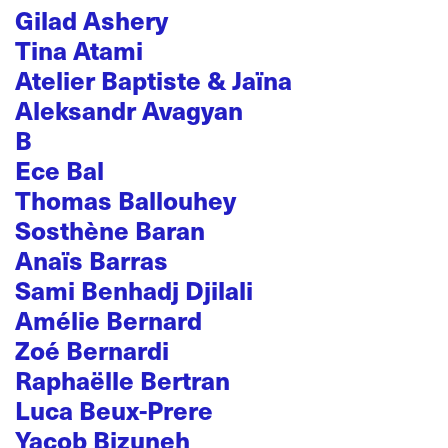
Gilad Ashery
Tina Atami
Atelier Baptiste & Jaïna
Aleksandr Avagyan
B
Ece Bal
Thomas Ballouhey
Sosthène Baran
Anaïs Barras
Sami Benhadj Djilali
Amélie Bernard
Zoé Bernardi
Raphaëlle Bertran
Luca Beux-Prere
Yacob Bizuneh