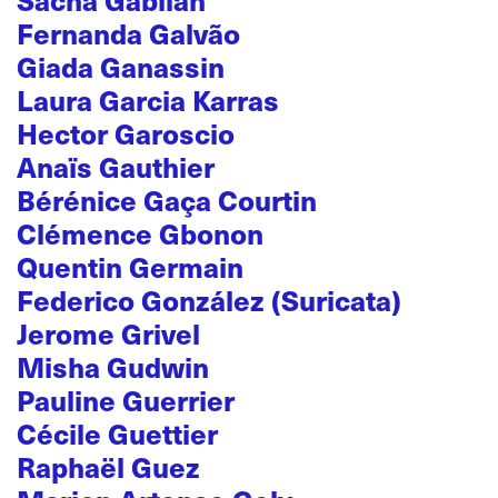
Fernanda Galvão
Giada Ganassin
Laura Garcia Karras
Hector Garoscio
Anaïs Gauthier
Bérénice Gaça Courtin
Clémence Gbonon
Quentin Germain
Federico González (Suricata)
Jerome Grivel
Misha Gudwin
Pauline Guerrier
Cécile Guettier
Raphaël Guez