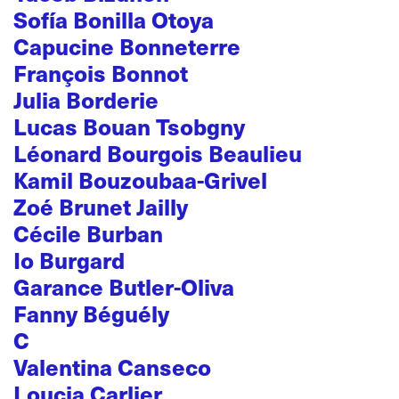
Sofía Bonilla Otoya
Capucine Bonneterre
François Bonnot
Julia Borderie
Lucas Bouan Tsobgny
Léonard Bourgois Beaulieu
Kamil Bouzoubaa-Grivel
Zoé Brunet Jailly
Cécile Burban
Io Burgard
Garance Butler-Oliva
Fanny Béguély
C
Valentina Canseco
Loucia Carlier