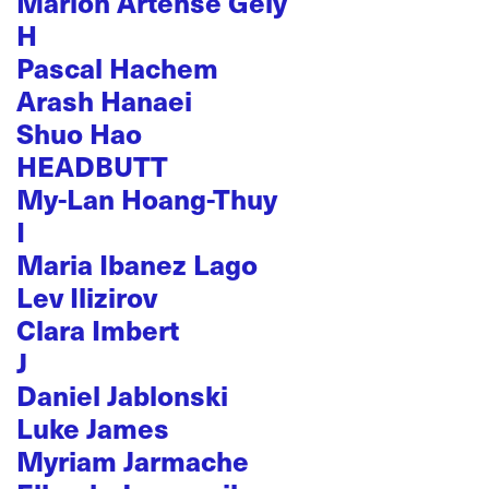
Marion Artense Gely
H
Pascal Hachem
Arash Hanaei
Shuo Hao
HEADBUTT
My-Lan Hoang-Thuy
I
Maria Ibanez Lago
Lev Ilizirov
Clara Imbert
J
Daniel Jablonski
Luke James
Myriam Jarmache