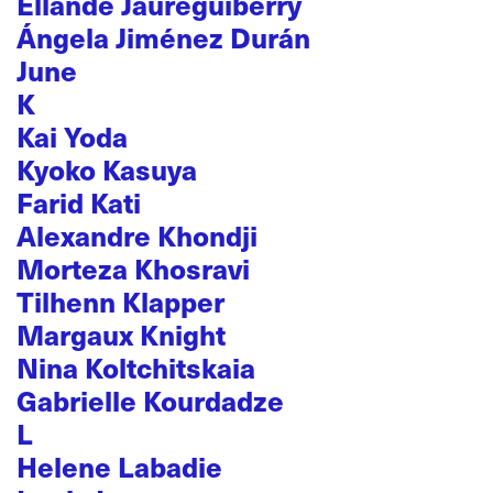
Ellande Jaureguiberry
Ángela Jiménez Durán
June
K
Kai Yoda
Kyoko Kasuya
Farid Kati
Alexandre Khondji
Morteza Khosravi
Tilhenn Klapper
Margaux Knight
Nina Koltchitskaia
Gabrielle Kourdadze
L
Helene Labadie