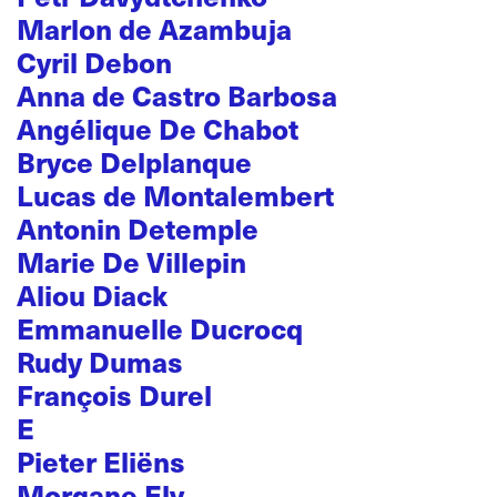
Marlon de Azambuja
Cyril Debon
Anna de Castro Barbosa
Angélique De Chabot
Bryce Delplanque
Lucas de Montalembert
Antonin Detemple
Marie De Villepin
Aliou Diack
Emmanuelle Ducrocq
Rudy Dumas
François Durel
E
Pieter Eliëns
Morgane Ely