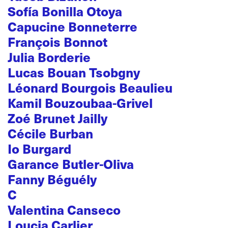
Sofía Bonilla Otoya
Capucine Bonneterre
François Bonnot
Julia Borderie
Lucas Bouan Tsobgny
Léonard Bourgois Beaulieu
Kamil Bouzoubaa-Grivel
Zoé Brunet Jailly
Cécile Burban
Io Burgard
Garance Butler-Oliva
Fanny Béguély
C
Valentina Canseco
Loucia Carlier