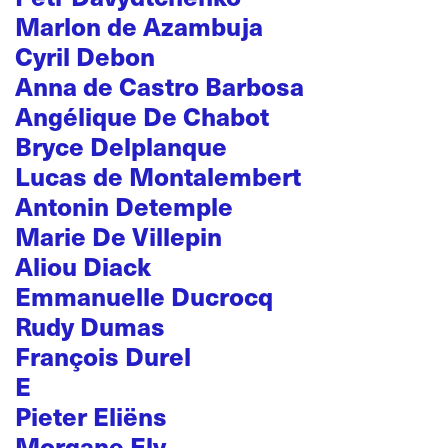
Marlon de Azambuja
Cyril Debon
Anna de Castro Barbosa
Angélique De Chabot
Bryce Delplanque
Lucas de Montalembert
Antonin Detemple
Marie De Villepin
Aliou Diack
Emmanuelle Ducrocq
Rudy Dumas
François Durel
E
Pieter Eliëns
Morgane Ely