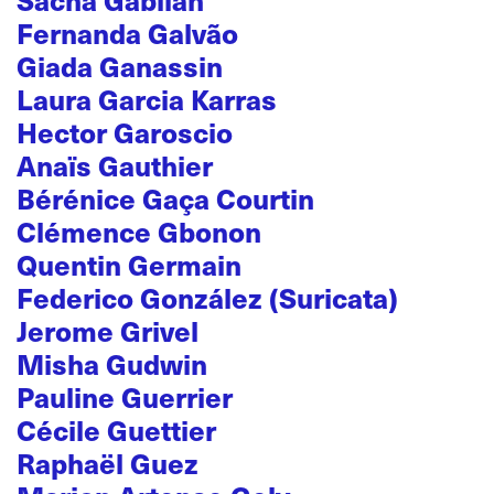
Sacha Gabilan
Fernanda Galvão
Giada Ganassin
Laura Garcia Karras
Hector Garoscio
Anaïs Gauthier
Bérénice Gaça Courtin
Clémence Gbonon
Quentin Germain
Federico González (Suricata)
Jerome Grivel
Misha Gudwin
Pauline Guerrier
Cécile Guettier
Raphaël Guez