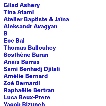
Gilad Ashery
Tina Atami
Atelier Baptiste & Jaïna
Aleksandr Avagyan
B
Ece Bal
Thomas Ballouhey
Sosthène Baran
Anaïs Barras
Sami Benhadj Djilali
Amélie Bernard
Zoé Bernardi
Raphaëlle Bertran
Luca Beux-Prere
Yacob Bizuneh