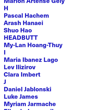
Marion Artense Gely
H
Pascal Hachem
Arash Hanaei
Shuo Hao
HEADBUTT
My-Lan Hoang-Thuy
I
Maria Ibanez Lago
Lev Ilizirov
Clara Imbert
J
Daniel Jablonski
Luke James
Myriam Jarmache