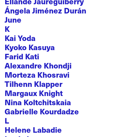
Ellande Jaureguiberry
Ángela Jiménez Durán
June
K
Kai Yoda
Kyoko Kasuya
Farid Kati
Alexandre Khondji
Morteza Khosravi
Tilhenn Klapper
Margaux Knight
Nina Koltchitskaia
Gabrielle Kourdadze
L
Helene Labadie