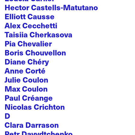
Hector Castells-Matutano
Elliott Causse
Alex Cecchetti
Taisiia Cherkasova
Pia Chevalier
Boris Chouvellon
Diane Chéry
Anne Corté
Julie Coulon
Max Coulon
Paul Créange
Nicolas Crichton
D
Clara Darrason
Petr Davydtchenko