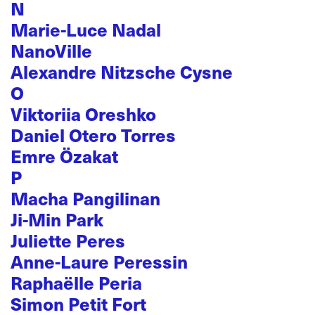
N
Marie-Luce Nadal
NanoVille
Alexandre Nitzsche Cysne
O
Viktoriia Oreshko
Daniel Otero Torres
Emre Özakat
P
Macha Pangilinan
Ji-Min Park
Juliette Peres
Anne-Laure Peressin
Raphaëlle Peria
Simon Petit Fort