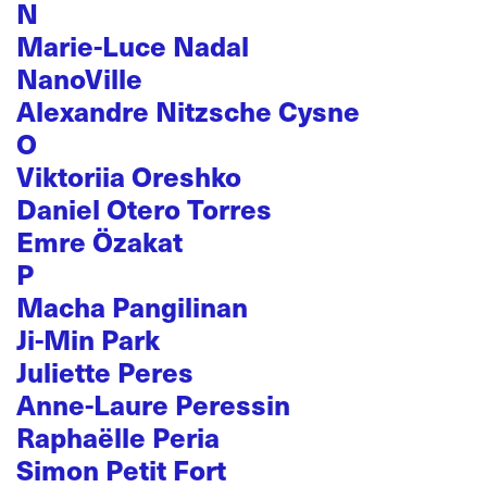
N
Marie-Luce Nadal
NanoVille
Alexandre Nitzsche Cysne
O
Viktoriia Oreshko
Daniel Otero Torres
Emre Özakat
P
Macha Pangilinan
Ji-Min Park
Juliette Peres
Anne-Laure Peressin
Raphaëlle Peria
Simon Petit Fort