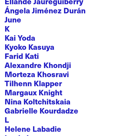
Ellande Jaureguiberry
Ángela Jiménez Durán
June
K
Kai Yoda
Kyoko Kasuya
Farid Kati
Alexandre Khondji
Morteza Khosravi
Tilhenn Klapper
Margaux Knight
Nina Koltchitskaia
Gabrielle Kourdadze
L
Helene Labadie