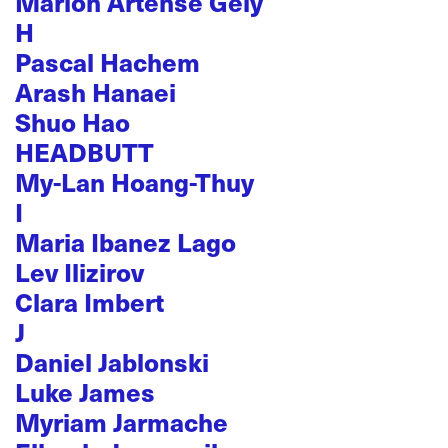
Marion Artense Gely
H
Pascal Hachem
Arash Hanaei
Shuo Hao
HEADBUTT
My-Lan Hoang-Thuy
I
Maria Ibanez Lago
Lev Ilizirov
Clara Imbert
J
Daniel Jablonski
Luke James
Myriam Jarmache