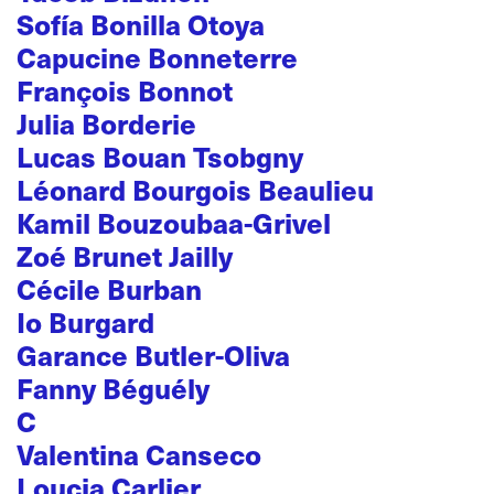
Sofía Bonilla Otoya
Capucine Bonneterre
François Bonnot
Julia Borderie
Lucas Bouan Tsobgny
Léonard Bourgois Beaulieu
Kamil Bouzoubaa-Grivel
Zoé Brunet Jailly
Cécile Burban
Io Burgard
Garance Butler-Oliva
Fanny Béguély
C
Valentina Canseco
Loucia Carlier