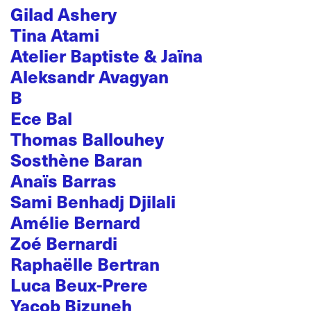
Gilad Ashery
Tina Atami
Atelier Baptiste & Jaïna
Aleksandr Avagyan
B
Ece Bal
Thomas Ballouhey
Sosthène Baran
Anaïs Barras
Sami Benhadj Djilali
Amélie Bernard
Zoé Bernardi
Raphaëlle Bertran
Luca Beux-Prere
Yacob Bizuneh