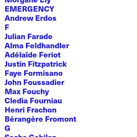
EMERGENCY
Andrew Erdos
F
Julian Farade
Alma Feldhandler
Adélaïde Feriot
Justin Fitzpatrick
Faye Formisano
John Foussadier
Max Fouchy
Cledia Fourniau
Henri Frachon
Bérangère Fromont
G
Sacha Gabilan