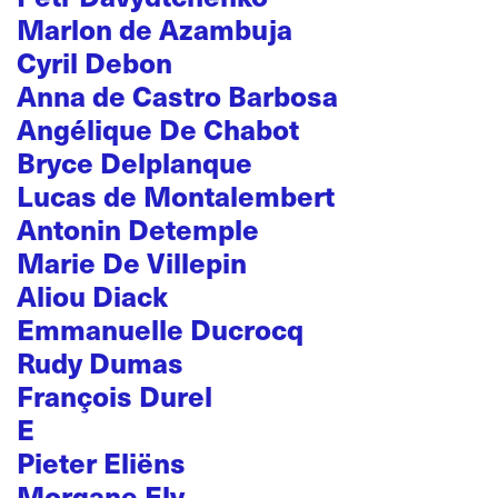
Marlon de Azambuja
Cyril Debon
Anna de Castro Barbosa
Angélique De Chabot
Bryce Delplanque
Lucas de Montalembert
Antonin Detemple
Marie De Villepin
Aliou Diack
Emmanuelle Ducrocq
Rudy Dumas
François Durel
E
Pieter Eliëns
Morgane Ely