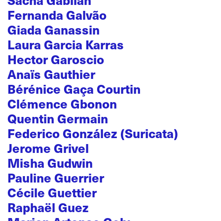
Fernanda Galvão
Giada Ganassin
Laura Garcia Karras
Hector Garoscio
Anaïs Gauthier
Bérénice Gaça Courtin
Clémence Gbonon
Quentin Germain
Federico González (Suricata)
Jerome Grivel
Misha Gudwin
Pauline Guerrier
Cécile Guettier
Raphaël Guez