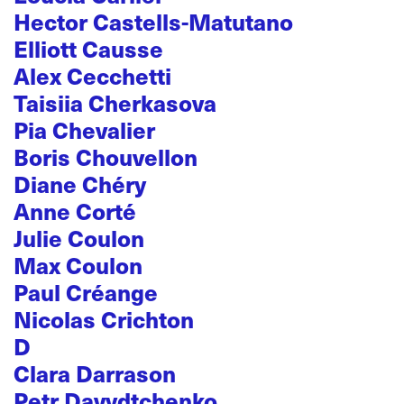
Hector Castells-Matutano
Elliott Causse
Alex Cecchetti
Taisiia Cherkasova
Pia Chevalier
Boris Chouvellon
Diane Chéry
Anne Corté
Julie Coulon
Max Coulon
Paul Créange
Nicolas Crichton
D
Clara Darrason
Petr Davydtchenko