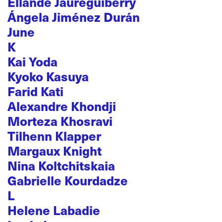
Ellande Jaureguiberry
Ángela Jiménez Durán
June
K
Kai Yoda
Kyoko Kasuya
Farid Kati
Alexandre Khondji
Morteza Khosravi
Tilhenn Klapper
Margaux Knight
Nina Koltchitskaia
Gabrielle Kourdadze
L
Helene Labadie