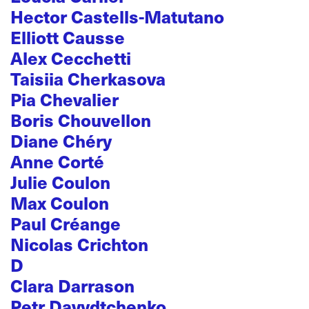
Hector Castells-Matutano
Elliott Causse
Alex Cecchetti
Taisiia Cherkasova
Pia Chevalier
Boris Chouvellon
Diane Chéry
Anne Corté
Julie Coulon
Max Coulon
Paul Créange
Nicolas Crichton
D
Clara Darrason
Petr Davydtchenko