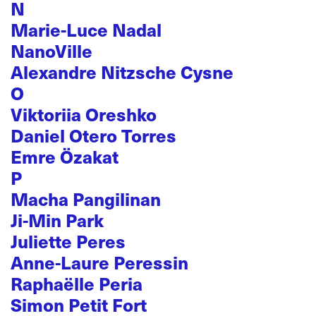
N
Marie-Luce Nadal
NanoVille
Alexandre Nitzsche Cysne
O
Viktoriia Oreshko
Daniel Otero Torres
Emre Özakat
P
Macha Pangilinan
Ji-Min Park
Juliette Peres
Anne-Laure Peressin
Raphaëlle Peria
Simon Petit Fort