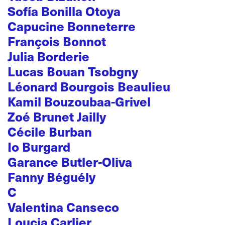
Sofía Bonilla Otoya
Capucine Bonneterre
François Bonnot
Julia Borderie
Lucas Bouan Tsobgny
Léonard Bourgois Beaulieu
Kamil Bouzoubaa-Grivel
Zoé Brunet Jailly
Cécile Burban
Io Burgard
Garance Butler-Oliva
Fanny Béguély
C
Valentina Canseco
Loucia Carlier