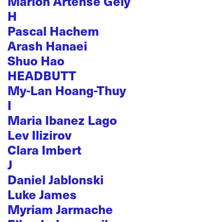
Marion Artense Gely
H
Pascal Hachem
Arash Hanaei
Shuo Hao
HEADBUTT
My-Lan Hoang-Thuy
I
Maria Ibanez Lago
Lev Ilizirov
Clara Imbert
J
Daniel Jablonski
Luke James
Myriam Jarmache