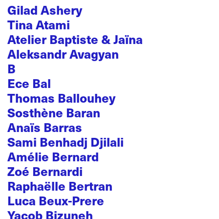
Gilad Ashery
Tina Atami
Atelier Baptiste & Jaïna
Aleksandr Avagyan
B
Ece Bal
Thomas Ballouhey
Sosthène Baran
Anaïs Barras
Sami Benhadj Djilali
Amélie Bernard
Zoé Bernardi
Raphaëlle Bertran
Luca Beux-Prere
Yacob Bizuneh