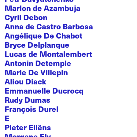
Marlon de Azambuja
Cyril Debon
Anna de Castro Barbosa
Angélique De Chabot
Bryce Delplanque
Lucas de Montalembert
Antonin Detemple
Marie De Villepin
Aliou Diack
Emmanuelle Ducrocq
Rudy Dumas
François Durel
E
Pieter Eliëns
Morgane Ely