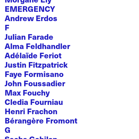
EMERGENCY
Andrew Erdos
F
Julian Farade
Alma Feldhandler
Adélaïde Feriot
Justin Fitzpatrick
Faye Formisano
John Foussadier
Max Fouchy
Cledia Fourniau
Henri Frachon
Bérangère Fromont
G
Sacha Gabilan