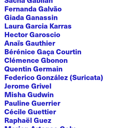
Fernanda Galvão
Giada Ganassin
Laura Garcia Karras
Hector Garoscio
Anaïs Gauthier
Bérénice Gaça Courtin
Clémence Gbonon
Quentin Germain
Federico González (Suricata)
Jerome Grivel
Misha Gudwin
Pauline Guerrier
Cécile Guettier
Raphaël Guez