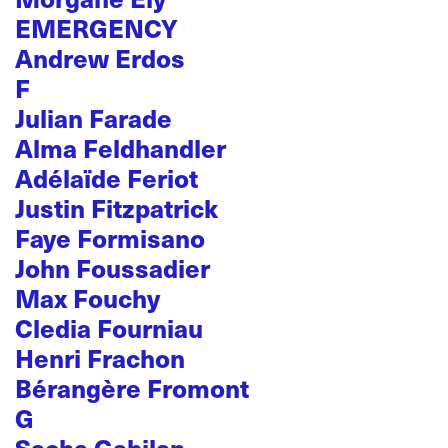
EMERGENCY
Andrew Erdos
F
Julian Farade
Alma Feldhandler
Adélaïde Feriot
Justin Fitzpatrick
Faye Formisano
John Foussadier
Max Fouchy
Cledia Fourniau
Henri Frachon
Bérangère Fromont
G
Sacha Gabilan