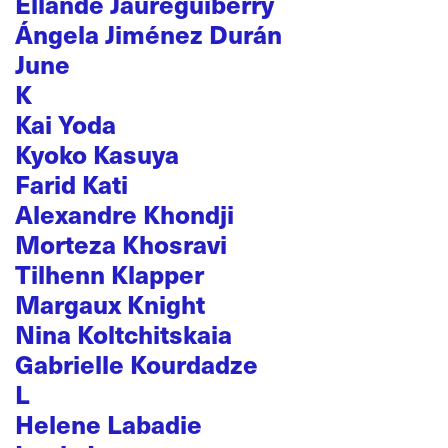
Ellande Jaureguiberry
Ángela Jiménez Durán
June
K
Kai Yoda
Kyoko Kasuya
Farid Kati
Alexandre Khondji
Morteza Khosravi
Tilhenn Klapper
Margaux Knight
Nina Koltchitskaia
Gabrielle Kourdadze
L
Helene Labadie