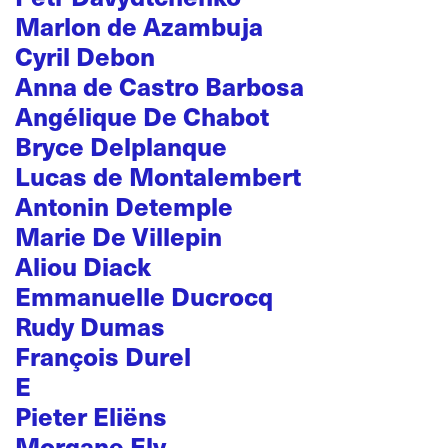
Marlon de Azambuja
Cyril Debon
Anna de Castro Barbosa
Angélique De Chabot
Bryce Delplanque
Lucas de Montalembert
Antonin Detemple
Marie De Villepin
Aliou Diack
Emmanuelle Ducrocq
Rudy Dumas
François Durel
E
Pieter Eliëns
Morgane Ely