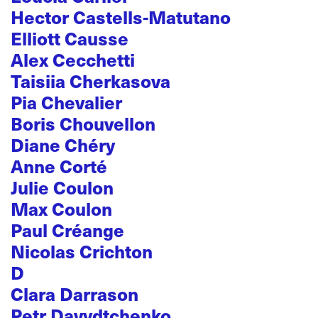
Hector Castells-Matutano
Elliott Causse
Alex Cecchetti
Taisiia Cherkasova
Pia Chevalier
Boris Chouvellon
Diane Chéry
Anne Corté
Julie Coulon
Max Coulon
Paul Créange
Nicolas Crichton
D
Clara Darrason
Petr Davydtchenko