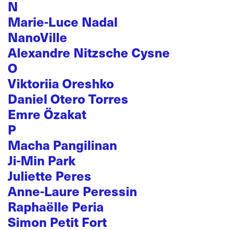
N
Marie-Luce Nadal
NanoVille
Alexandre Nitzsche Cysne
O
Viktoriia Oreshko
Daniel Otero Torres
Emre Özakat
P
Macha Pangilinan
Ji-Min Park
Juliette Peres
Anne-Laure Peressin
Raphaëlle Peria
Simon Petit Fort