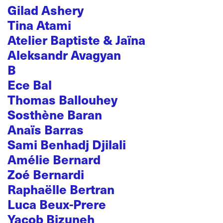
Gilad Ashery
Tina Atami
Atelier Baptiste & Jaïna
Aleksandr Avagyan
B
Ece Bal
Thomas Ballouhey
Sosthène Baran
Anaïs Barras
Sami Benhadj Djilali
Amélie Bernard
Zoé Bernardi
Raphaëlle Bertran
Luca Beux-Prere
Yacob Bizuneh