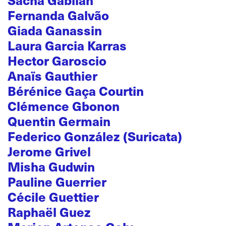
Fernanda Galvão
Giada Ganassin
Laura Garcia Karras
Hector Garoscio
Anaïs Gauthier
Bérénice Gaça Courtin
Clémence Gbonon
Quentin Germain
Federico González (Suricata)
Jerome Grivel
Misha Gudwin
Pauline Guerrier
Cécile Guettier
Raphaël Guez