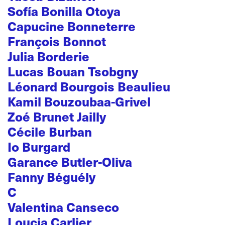
Sofía Bonilla Otoya
Capucine Bonneterre
François Bonnot
Julia Borderie
Lucas Bouan Tsobgny
Léonard Bourgois Beaulieu
Kamil Bouzoubaa-Grivel
Zoé Brunet Jailly
Cécile Burban
Io Burgard
Garance Butler-Oliva
Fanny Béguély
C
Valentina Canseco
Loucia Carlier