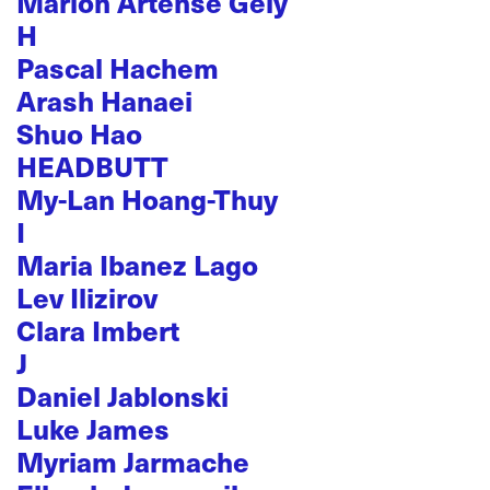
Marion Artense Gely
H
Pascal Hachem
Arash Hanaei
Shuo Hao
HEADBUTT
My-Lan Hoang-Thuy
I
Maria Ibanez Lago
Lev Ilizirov
Clara Imbert
J
Daniel Jablonski
Luke James
Myriam Jarmache