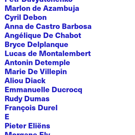
Marlon de Azambuja
Cyril Debon
Anna de Castro Barbosa
Angélique De Chabot
Bryce Delplanque
Lucas de Montalembert
Antonin Detemple
Marie De Villepin
Aliou Diack
Emmanuelle Ducrocq
Rudy Dumas
François Durel
E
Pieter Eliëns
Morgane Ely