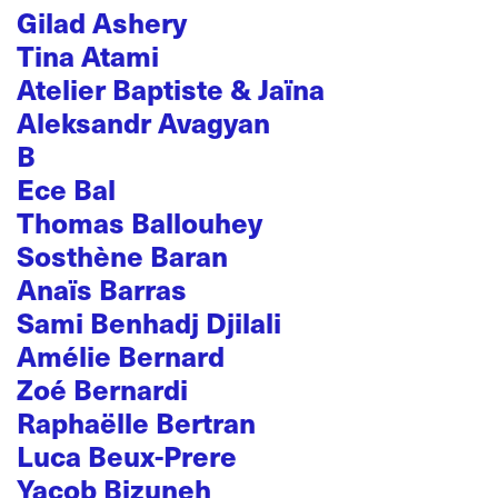
Gilad Ashery
Tina Atami
Atelier Baptiste & Jaïna
Aleksandr Avagyan
B
Ece Bal
Thomas Ballouhey
Sosthène Baran
Anaïs Barras
Sami Benhadj Djilali
Amélie Bernard
Zoé Bernardi
Raphaëlle Bertran
Luca Beux-Prere
Yacob Bizuneh