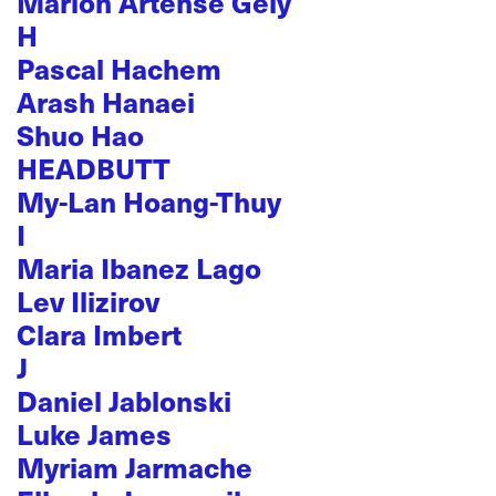
Marion Artense Gely
H
Pascal Hachem
Arash Hanaei
Shuo Hao
HEADBUTT
My-Lan Hoang-Thuy
I
Maria Ibanez Lago
Lev Ilizirov
Clara Imbert
J
Daniel Jablonski
Luke James
Myriam Jarmache