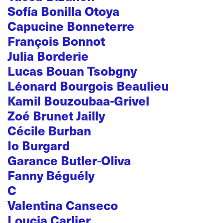
Sofía Bonilla Otoya
Capucine Bonneterre
François Bonnot
Julia Borderie
Lucas Bouan Tsobgny
Léonard Bourgois Beaulieu
Kamil Bouzoubaa-Grivel
Zoé Brunet Jailly
Cécile Burban
Io Burgard
Garance Butler-Oliva
Fanny Béguély
C
Valentina Canseco
Loucia Carlier