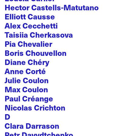
Hector Castells-Matutano
Elliott Causse
Alex Cecchetti
Taisiia Cherkasova
Pia Chevalier
Boris Chouvellon
Diane Chéry
Anne Corté
Julie Coulon
Max Coulon
Paul Créange
Nicolas Crichton
D
Clara Darrason
Petr Davydtchenko