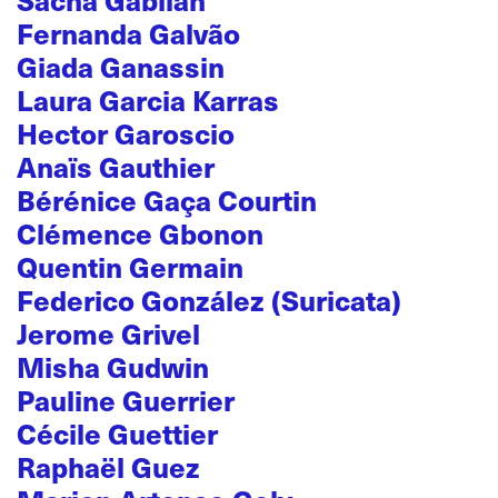
Fernanda Galvão
Giada Ganassin
Laura Garcia Karras
Hector Garoscio
Anaïs Gauthier
Bérénice Gaça Courtin
Clémence Gbonon
Quentin Germain
Federico González (Suricata)
Jerome Grivel
Misha Gudwin
Pauline Guerrier
Cécile Guettier
Raphaël Guez