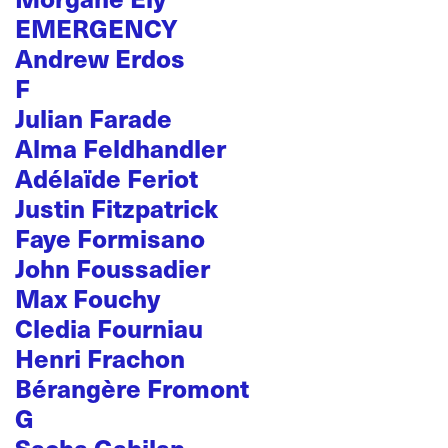
EMERGENCY
Andrew Erdos
F
Julian Farade
Alma Feldhandler
Adélaïde Feriot
Justin Fitzpatrick
Faye Formisano
John Foussadier
Max Fouchy
Cledia Fourniau
Henri Frachon
Bérangère Fromont
G
Sacha Gabilan