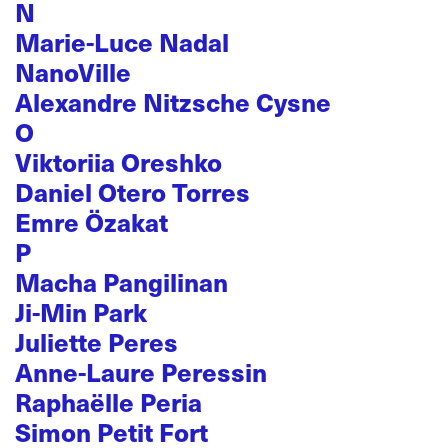
N
Marie-Luce Nadal
NanoVille
Alexandre Nitzsche Cysne
O
Viktoriia Oreshko
Daniel Otero Torres
Emre Özakat
P
Macha Pangilinan
Ji-Min Park
Juliette Peres
Anne-Laure Peressin
Raphaëlle Peria
Simon Petit Fort