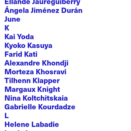
Ellande Jaureguiberry
Ángela Jiménez Durán
June
K
Kai Yoda
Kyoko Kasuya
Farid Kati
Alexandre Khondji
Morteza Khosravi
Tilhenn Klapper
Margaux Knight
Nina Koltchitskaia
Gabrielle Kourdadze
L
Helene Labadie