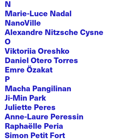
N
Marie-Luce Nadal
NanoVille
Alexandre Nitzsche Cysne
O
Viktoriia Oreshko
Daniel Otero Torres
Emre Özakat
P
Macha Pangilinan
Ji-Min Park
Juliette Peres
Anne-Laure Peressin
Raphaëlle Peria
Simon Petit Fort