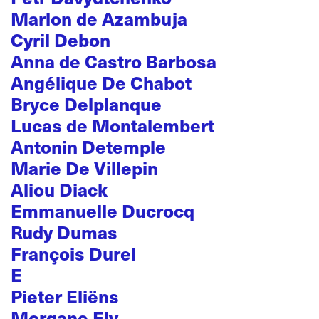
Marlon de Azambuja
Cyril Debon
Anna de Castro Barbosa
Angélique De Chabot
Bryce Delplanque
Lucas de Montalembert
Antonin Detemple
Marie De Villepin
Aliou Diack
Emmanuelle Ducrocq
Rudy Dumas
François Durel
E
Pieter Eliëns
Morgane Ely