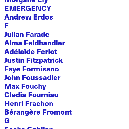
EMERGENCY
Andrew Erdos
F
Julian Farade
Alma Feldhandler
Adélaïde Feriot
Justin Fitzpatrick
Faye Formisano
John Foussadier
Max Fouchy
Cledia Fourniau
Henri Frachon
Bérangère Fromont
G
Sacha Gabilan