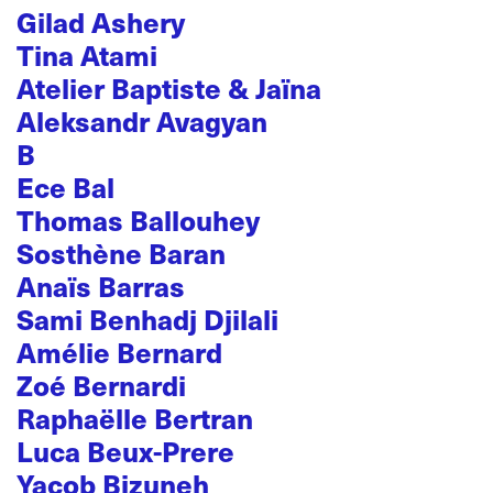
Gilad Ashery
Tina Atami
Atelier Baptiste & Jaïna
Aleksandr Avagyan
B
Ece Bal
Thomas Ballouhey
Sosthène Baran
Anaïs Barras
Sami Benhadj Djilali
Amélie Bernard
Zoé Bernardi
Raphaëlle Bertran
Luca Beux-Prere
Yacob Bizuneh