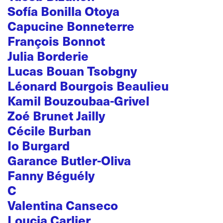
Sofía Bonilla Otoya
Capucine Bonneterre
François Bonnot
Julia Borderie
Lucas Bouan Tsobgny
Léonard Bourgois Beaulieu
Kamil Bouzoubaa-Grivel
Zoé Brunet Jailly
Cécile Burban
Io Burgard
Garance Butler-Oliva
Fanny Béguély
C
Valentina Canseco
Loucia Carlier