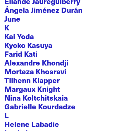
Ellande Jaureguiberry
Ángela Jiménez Durán
June
K
Kai Yoda
Kyoko Kasuya
Farid Kati
Alexandre Khondji
Morteza Khosravi
Tilhenn Klapper
Margaux Knight
Nina Koltchitskaia
Gabrielle Kourdadze
L
Helene Labadie