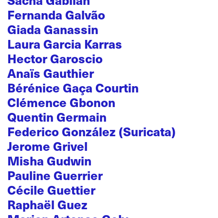
Fernanda Galvão
Giada Ganassin
Laura Garcia Karras
Hector Garoscio
Anaïs Gauthier
Bérénice Gaça Courtin
Clémence Gbonon
Quentin Germain
Federico González (Suricata)
Jerome Grivel
Misha Gudwin
Pauline Guerrier
Cécile Guettier
Raphaël Guez