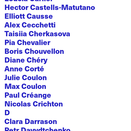
Hector Castells-Matutano
Elliott Causse
Alex Cecchetti
Taisiia Cherkasova
Pia Chevalier
Boris Chouvellon
Diane Chéry
Anne Corté
Julie Coulon
Max Coulon
Paul Créange
Nicolas Crichton
D
Clara Darrason
Petr Davydtchenko