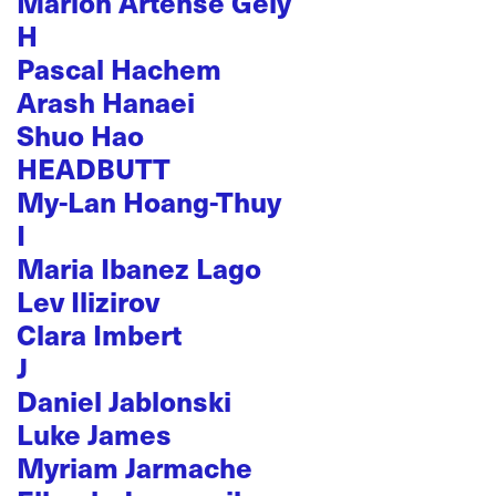
Marion Artense Gely
H
Pascal Hachem
Arash Hanaei
Shuo Hao
HEADBUTT
My-Lan Hoang-Thuy
I
Maria Ibanez Lago
Lev Ilizirov
Clara Imbert
J
Daniel Jablonski
Luke James
Myriam Jarmache