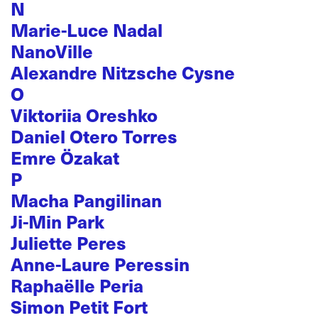
N
Marie-Luce Nadal
NanoVille
Alexandre Nitzsche Cysne
O
Viktoriia Oreshko
Daniel Otero Torres
Emre Özakat
P
Macha Pangilinan
Ji-Min Park
Juliette Peres
Anne-Laure Peressin
Raphaëlle Peria
Simon Petit Fort