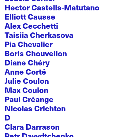
Hector Castells-Matutano
Elliott Causse
Alex Cecchetti
Taisiia Cherkasova
Pia Chevalier
Boris Chouvellon
Diane Chéry
Anne Corté
Julie Coulon
Max Coulon
Paul Créange
Nicolas Crichton
D
Clara Darrason
Petr Davydtchenko