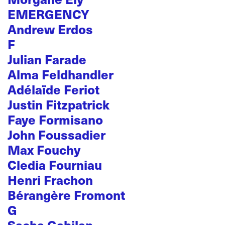
EMERGENCY
Andrew Erdos
F
Julian Farade
Alma Feldhandler
Adélaïde Feriot
Justin Fitzpatrick
Faye Formisano
John Foussadier
Max Fouchy
Cledia Fourniau
Henri Frachon
Bérangère Fromont
G
Sacha Gabilan