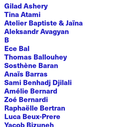
Gilad Ashery
Tina Atami
Atelier Baptiste & Jaïna
Aleksandr Avagyan
B
Ece Bal
Thomas Ballouhey
Sosthène Baran
Anaïs Barras
Sami Benhadj Djilali
Amélie Bernard
Zoé Bernardi
Raphaëlle Bertran
Luca Beux-Prere
Yacob Bizuneh