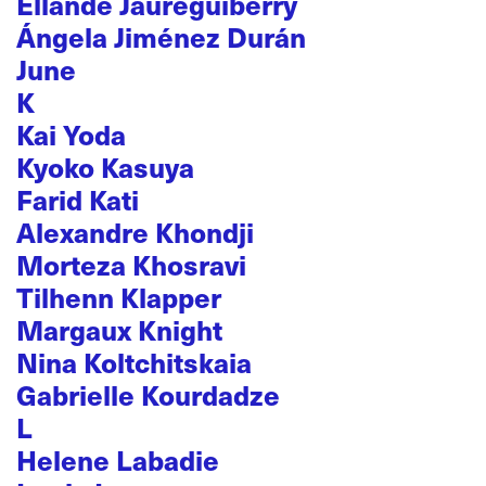
Ellande Jaureguiberry
Ángela Jiménez Durán
June
K
Kai Yoda
Kyoko Kasuya
Farid Kati
Alexandre Khondji
Morteza Khosravi
Tilhenn Klapper
Margaux Knight
Nina Koltchitskaia
Gabrielle Kourdadze
L
Helene Labadie