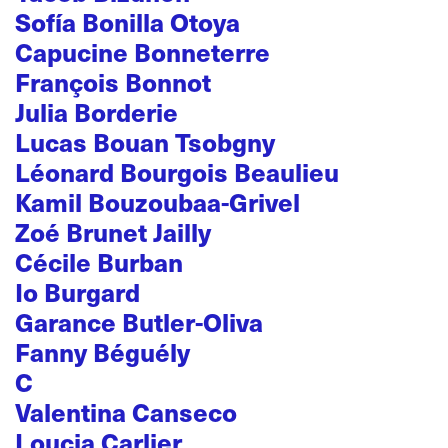
Sofía Bonilla Otoya
Capucine Bonneterre
François Bonnot
Julia Borderie
Lucas Bouan Tsobgny
Léonard Bourgois Beaulieu
Kamil Bouzoubaa-Grivel
Zoé Brunet Jailly
Cécile Burban
Io Burgard
Garance Butler-Oliva
Fanny Béguély
C
Valentina Canseco
Loucia Carlier