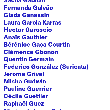
Fernanda Galvão
Giada Ganassin
Laura Garcia Karras
Hector Garoscio
Anaïs Gauthier
Bérénice Gaça Courtin
Clémence Gbonon
Quentin Germain
Federico González (Suricata)
Jerome Grivel
Misha Gudwin
Pauline Guerrier
Cécile Guettier
Raphaël Guez