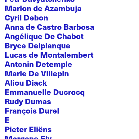
Marlon de Azambuja
Cyril Debon
Anna de Castro Barbosa
Angélique De Chabot
Bryce Delplanque
Lucas de Montalembert
Antonin Detemple
Marie De Villepin
Aliou Diack
Emmanuelle Ducrocq
Rudy Dumas
François Durel
E
Pieter Eliëns
Morgane Ely