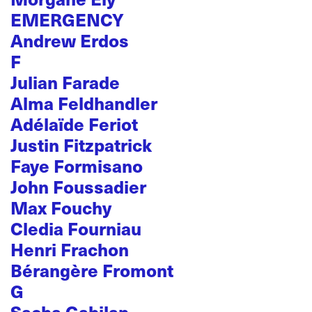
EMERGENCY
Andrew Erdos
F
Julian Farade
Alma Feldhandler
Adélaïde Feriot
Justin Fitzpatrick
Faye Formisano
John Foussadier
Max Fouchy
Cledia Fourniau
Henri Frachon
Bérangère Fromont
G
Sacha Gabilan