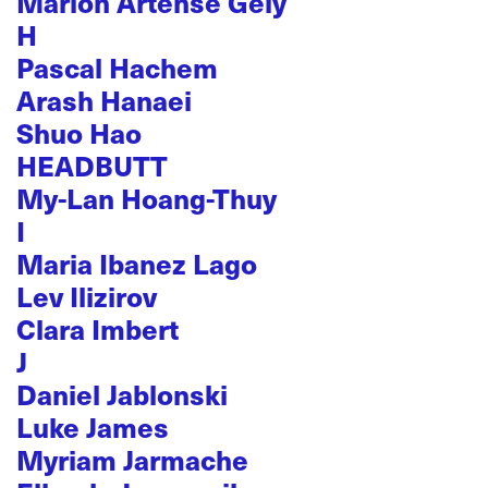
Marion Artense Gely
H
Pascal Hachem
Arash Hanaei
Shuo Hao
HEADBUTT
My-Lan Hoang-Thuy
I
Maria Ibanez Lago
Lev Ilizirov
Clara Imbert
J
Daniel Jablonski
Luke James
Myriam Jarmache