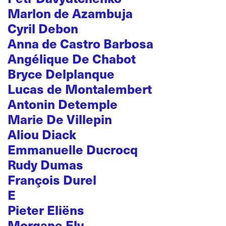
Marlon de Azambuja
Cyril Debon
Anna de Castro Barbosa
Angélique De Chabot
Bryce Delplanque
Lucas de Montalembert
Antonin Detemple
Marie De Villepin
Aliou Diack
Emmanuelle Ducrocq
Rudy Dumas
François Durel
E
Pieter Eliëns
Morgane Ely