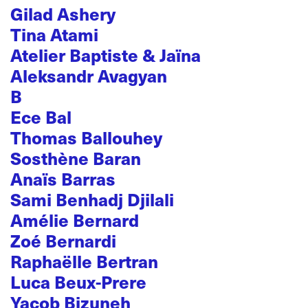
Gilad Ashery
Tina Atami
Atelier Baptiste & Jaïna
Aleksandr Avagyan
B
Ece Bal
Thomas Ballouhey
Sosthène Baran
Anaïs Barras
Sami Benhadj Djilali
Amélie Bernard
Zoé Bernardi
Raphaëlle Bertran
Luca Beux-Prere
Yacob Bizuneh