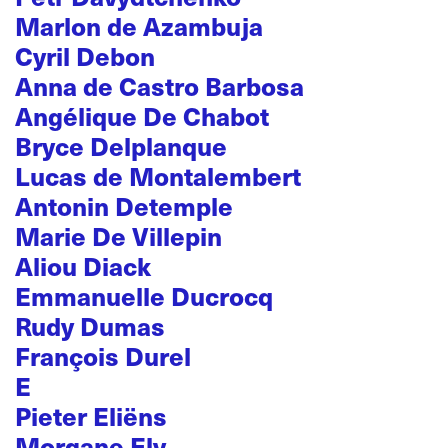
Marlon de Azambuja
Cyril Debon
Anna de Castro Barbosa
Angélique De Chabot
Bryce Delplanque
Lucas de Montalembert
Antonin Detemple
Marie De Villepin
Aliou Diack
Emmanuelle Ducrocq
Rudy Dumas
François Durel
E
Pieter Eliëns
Morgane Ely