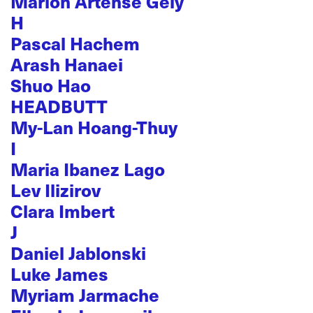
Marion Artense Gely
H
Pascal Hachem
Arash Hanaei
Shuo Hao
HEADBUTT
My-Lan Hoang-Thuy
I
Maria Ibanez Lago
Lev Ilizirov
Clara Imbert
J
Daniel Jablonski
Luke James
Myriam Jarmache