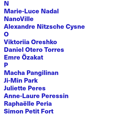
N
Marie-Luce Nadal
NanoVille
Alexandre Nitzsche Cysne
O
Viktoriia Oreshko
Daniel Otero Torres
Emre Özakat
P
Macha Pangilinan
Ji-Min Park
Juliette Peres
Anne-Laure Peressin
Raphaëlle Peria
Simon Petit Fort