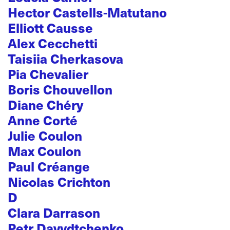
Hector Castells-Matutano
Elliott Causse
Alex Cecchetti
Taisiia Cherkasova
Pia Chevalier
Boris Chouvellon
Diane Chéry
Anne Corté
Julie Coulon
Max Coulon
Paul Créange
Nicolas Crichton
D
Clara Darrason
Petr Davydtchenko