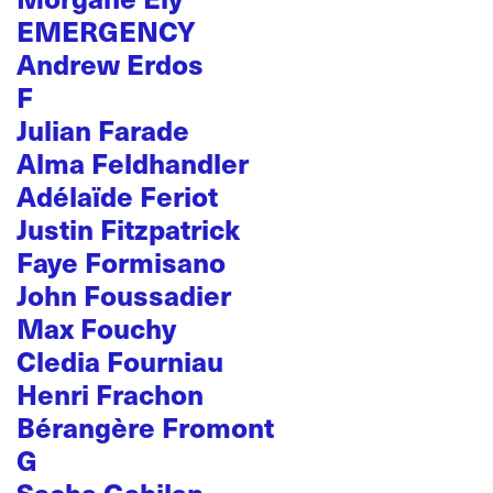
EMERGENCY
Andrew Erdos
F
Julian Farade
Alma Feldhandler
Adélaïde Feriot
Justin Fitzpatrick
Faye Formisano
John Foussadier
Max Fouchy
Cledia Fourniau
Henri Frachon
Bérangère Fromont
G
Sacha Gabilan