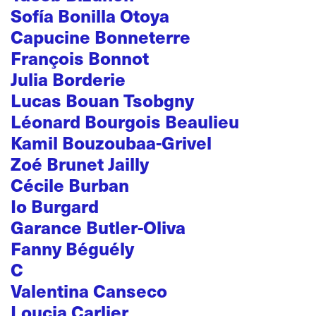
Sofía Bonilla Otoya
Capucine Bonneterre
François Bonnot
Julia Borderie
Lucas Bouan Tsobgny
Léonard Bourgois Beaulieu
Kamil Bouzoubaa-Grivel
Zoé Brunet Jailly
Cécile Burban
Io Burgard
Garance Butler-Oliva
Fanny Béguély
C
Valentina Canseco
Loucia Carlier