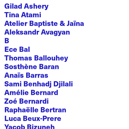
Gilad Ashery
Tina Atami
Atelier Baptiste & Jaïna
Aleksandr Avagyan
B
Ece Bal
Thomas Ballouhey
Sosthène Baran
Anaïs Barras
Sami Benhadj Djilali
Amélie Bernard
Zoé Bernardi
Raphaëlle Bertran
Luca Beux-Prere
Yacob Bizuneh