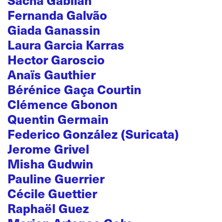
Fernanda Galvão
Giada Ganassin
Laura Garcia Karras
Hector Garoscio
Anaïs Gauthier
Bérénice Gaça Courtin
Clémence Gbonon
Quentin Germain
Federico González (Suricata)
Jerome Grivel
Misha Gudwin
Pauline Guerrier
Cécile Guettier
Raphaël Guez