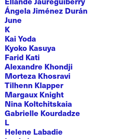
Ellande Jaureguiberry
Ángela Jiménez Durán
June
K
Kai Yoda
Kyoko Kasuya
Farid Kati
Alexandre Khondji
Morteza Khosravi
Tilhenn Klapper
Margaux Knight
Nina Koltchitskaia
Gabrielle Kourdadze
L
Helene Labadie