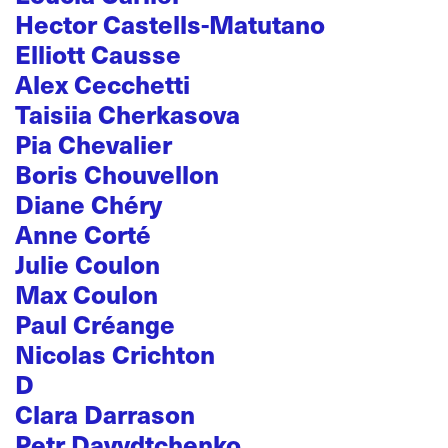
Hector Castells-Matutano
Elliott Causse
Alex Cecchetti
Taisiia Cherkasova
Pia Chevalier
Boris Chouvellon
Diane Chéry
Anne Corté
Julie Coulon
Max Coulon
Paul Créange
Nicolas Crichton
D
Clara Darrason
Petr Davydtchenko