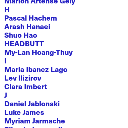
Marion Artense Gely
H
Pascal Hachem
Arash Hanaei
Shuo Hao
HEADBUTT
My-Lan Hoang-Thuy
I
Maria Ibanez Lago
Lev Ilizirov
Clara Imbert
J
Daniel Jablonski
Luke James
Myriam Jarmache