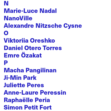
N
Marie-Luce Nadal
NanoVille
Alexandre Nitzsche Cysne
O
Viktoriia Oreshko
Daniel Otero Torres
Emre Özakat
P
Macha Pangilinan
Ji-Min Park
Juliette Peres
Anne-Laure Peressin
Raphaëlle Peria
Simon Petit Fort