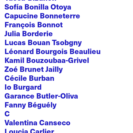
Sofía Bonilla Otoya
Capucine Bonneterre
François Bonnot
Julia Borderie
Lucas Bouan Tsobgny
Léonard Bourgois Beaulieu
Kamil Bouzoubaa-Grivel
Zoé Brunet Jailly
Cécile Burban
Io Burgard
Garance Butler-Oliva
Fanny Béguély
C
Valentina Canseco
Loucia Carlier