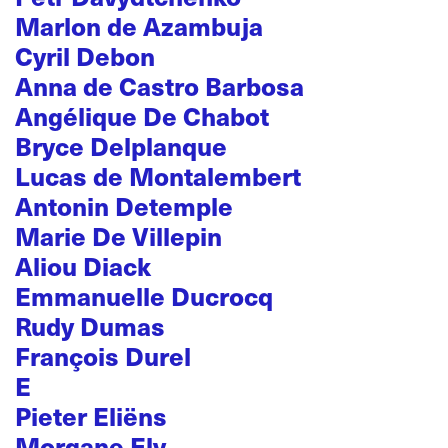
Marlon de Azambuja
Cyril Debon
Anna de Castro Barbosa
Angélique De Chabot
Bryce Delplanque
Lucas de Montalembert
Antonin Detemple
Marie De Villepin
Aliou Diack
Emmanuelle Ducrocq
Rudy Dumas
François Durel
E
Pieter Eliëns
Morgane Ely