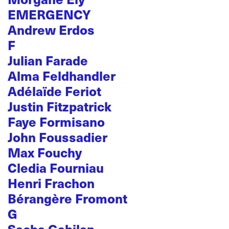
EMERGENCY
Andrew Erdos
F
Julian Farade
Alma Feldhandler
Adélaïde Feriot
Justin Fitzpatrick
Faye Formisano
John Foussadier
Max Fouchy
Cledia Fourniau
Henri Frachon
Bérangère Fromont
G
Sacha Gabilan