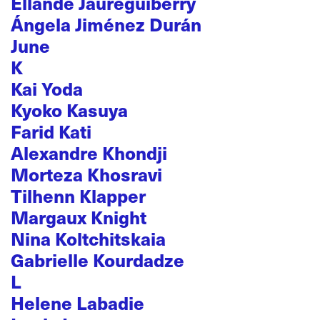
Ellande Jaureguiberry
Ángela Jiménez Durán
June
K
Kai Yoda
Kyoko Kasuya
Farid Kati
Alexandre Khondji
Morteza Khosravi
Tilhenn Klapper
Margaux Knight
Nina Koltchitskaia
Gabrielle Kourdadze
L
Helene Labadie