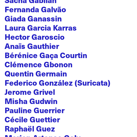
Fernanda Galvão
Giada Ganassin
Laura Garcia Karras
Hector Garoscio
Anaïs Gauthier
Bérénice Gaça Courtin
Clémence Gbonon
Quentin Germain
Federico González (Suricata)
Jerome Grivel
Misha Gudwin
Pauline Guerrier
Cécile Guettier
Raphaël Guez