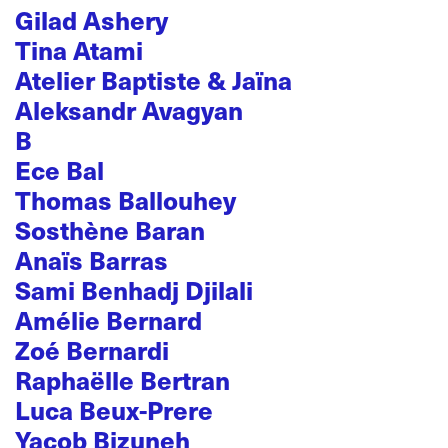
Gilad Ashery
Tina Atami
Atelier Baptiste & Jaïna
Aleksandr Avagyan
B
Ece Bal
Thomas Ballouhey
Sosthène Baran
Anaïs Barras
Sami Benhadj Djilali
Amélie Bernard
Zoé Bernardi
Raphaëlle Bertran
Luca Beux-Prere
Yacob Bizuneh