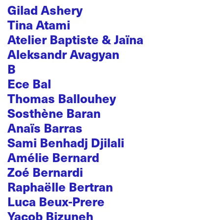
Gilad Ashery
Tina Atami
Atelier Baptiste & Jaïna
Aleksandr Avagyan
B
Ece Bal
Thomas Ballouhey
Sosthène Baran
Anaïs Barras
Sami Benhadj Djilali
Amélie Bernard
Zoé Bernardi
Raphaëlle Bertran
Luca Beux-Prere
Yacob Bizuneh