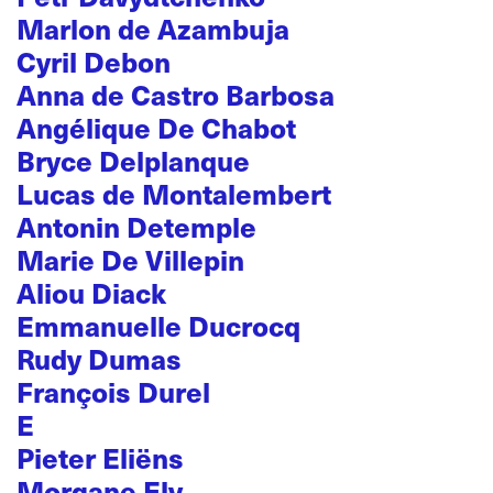
Marlon de Azambuja
Cyril Debon
Anna de Castro Barbosa
Angélique De Chabot
Bryce Delplanque
Lucas de Montalembert
Antonin Detemple
Marie De Villepin
Aliou Diack
Emmanuelle Ducrocq
Rudy Dumas
François Durel
E
Pieter Eliëns
Morgane Ely