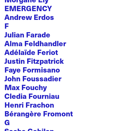
EMERGENCY
Andrew Erdos
F
Julian Farade
Alma Feldhandler
Adélaïde Feriot
Justin Fitzpatrick
Faye Formisano
John Foussadier
Max Fouchy
Cledia Fourniau
Henri Frachon
Bérangère Fromont
G
Sacha Gabilan