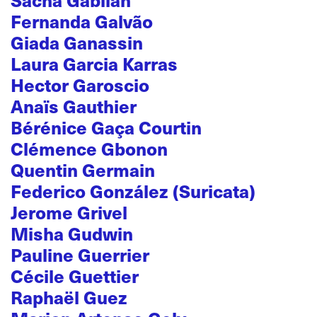
Fernanda Galvão
Giada Ganassin
Laura Garcia Karras
Hector Garoscio
Anaïs Gauthier
Bérénice Gaça Courtin
Clémence Gbonon
Quentin Germain
Federico González (Suricata)
Jerome Grivel
Misha Gudwin
Pauline Guerrier
Cécile Guettier
Raphaël Guez