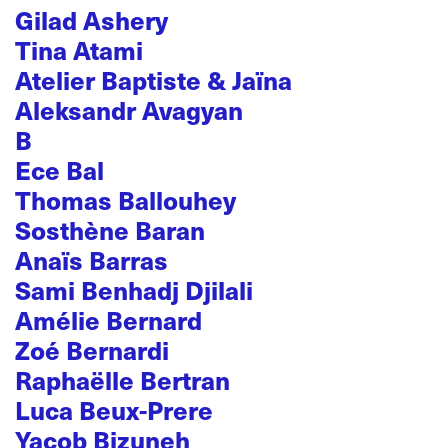
Gilad Ashery
Tina Atami
Atelier Baptiste & Jaïna
Aleksandr Avagyan
B
Ece Bal
Thomas Ballouhey
Sosthène Baran
Anaïs Barras
Sami Benhadj Djilali
Amélie Bernard
Zoé Bernardi
Raphaëlle Bertran
Luca Beux-Prere
Yacob Bizuneh