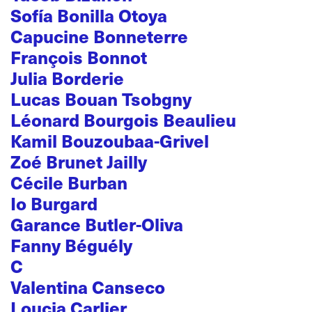
Sofía Bonilla Otoya
Capucine Bonneterre
François Bonnot
Julia Borderie
Lucas Bouan Tsobgny
Léonard Bourgois Beaulieu
Kamil Bouzoubaa-Grivel
Zoé Brunet Jailly
Cécile Burban
Io Burgard
Garance Butler-Oliva
Fanny Béguély
C
Valentina Canseco
Loucia Carlier