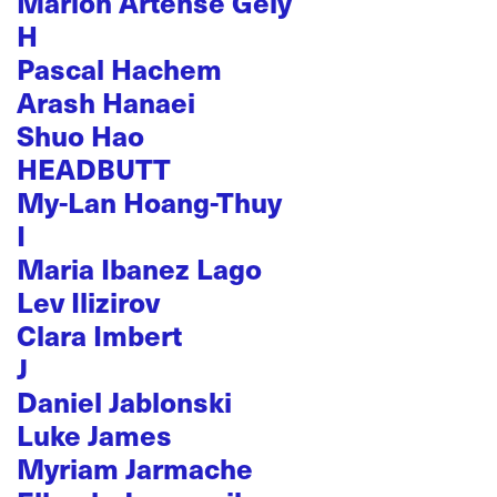
Marion Artense Gely
H
Pascal Hachem
Arash Hanaei
Shuo Hao
HEADBUTT
My-Lan Hoang-Thuy
I
Maria Ibanez Lago
Lev Ilizirov
Clara Imbert
J
Daniel Jablonski
Luke James
Myriam Jarmache