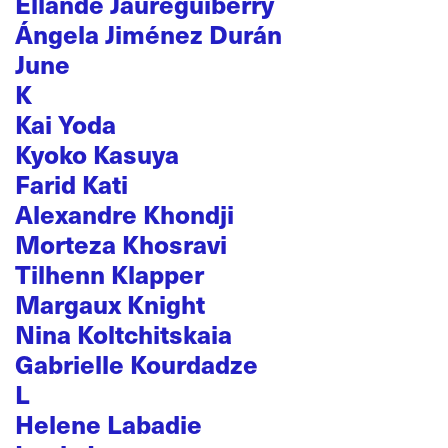
Ellande Jaureguiberry
Ángela Jiménez Durán
June
K
Kai Yoda
Kyoko Kasuya
Farid Kati
Alexandre Khondji
Morteza Khosravi
Tilhenn Klapper
Margaux Knight
Nina Koltchitskaia
Gabrielle Kourdadze
L
Helene Labadie