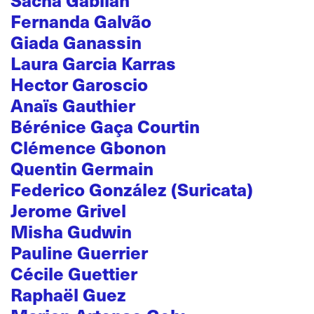
Sacha Gabilan
Fernanda Galvão
Giada Ganassin
Laura Garcia Karras
Hector Garoscio
Anaïs Gauthier
Bérénice Gaça Courtin
Clémence Gbonon
Quentin Germain
Federico González (Suricata)
Jerome Grivel
Misha Gudwin
Pauline Guerrier
Cécile Guettier
Raphaël Guez