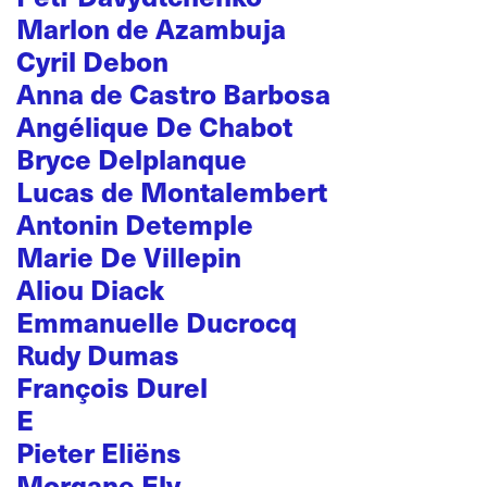
Marlon de Azambuja
Cyril Debon
Anna de Castro Barbosa
Angélique De Chabot
Bryce Delplanque
Lucas de Montalembert
Antonin Detemple
Marie De Villepin
Aliou Diack
Emmanuelle Ducrocq
Rudy Dumas
François Durel
E
Pieter Eliëns
Morgane Ely