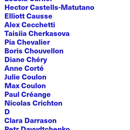
Hector Castells-Matutano
Elliott Causse
Alex Cecchetti
Taisiia Cherkasova
Pia Chevalier
Boris Chouvellon
Diane Chéry
Anne Corté
Julie Coulon
Max Coulon
Paul Créange
Nicolas Crichton
D
Clara Darrason
Petr Davydtchenko