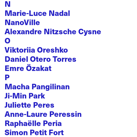
N
Marie-Luce Nadal
NanoVille
Alexandre Nitzsche Cysne
O
Viktoriia Oreshko
Daniel Otero Torres
Emre Özakat
P
Macha Pangilinan
Ji-Min Park
Juliette Peres
Anne-Laure Peressin
Raphaëlle Peria
Simon Petit Fort