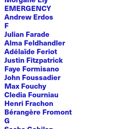
EMERGENCY
Andrew Erdos
F
Julian Farade
Alma Feldhandler
Adélaïde Feriot
Justin Fitzpatrick
Faye Formisano
John Foussadier
Max Fouchy
Cledia Fourniau
Henri Frachon
Bérangère Fromont
G
Sacha Gabilan