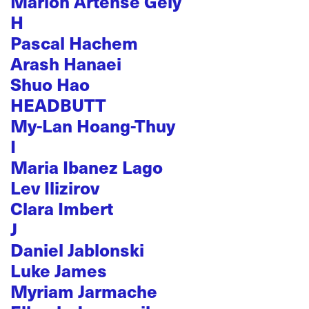
Marion Artense Gely
H
Pascal Hachem
Arash Hanaei
Shuo Hao
HEADBUTT
My-Lan Hoang-Thuy
I
Maria Ibanez Lago
Lev Ilizirov
Clara Imbert
J
Daniel Jablonski
Luke James
Myriam Jarmache