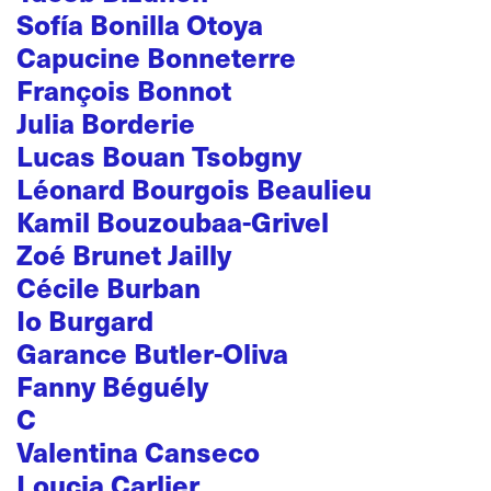
Sofía Bonilla Otoya
Capucine Bonneterre
François Bonnot
Julia Borderie
Lucas Bouan Tsobgny
Léonard Bourgois Beaulieu
Kamil Bouzoubaa-Grivel
Zoé Brunet Jailly
Cécile Burban
Io Burgard
Garance Butler-Oliva
Fanny Béguély
C
Valentina Canseco
Loucia Carlier