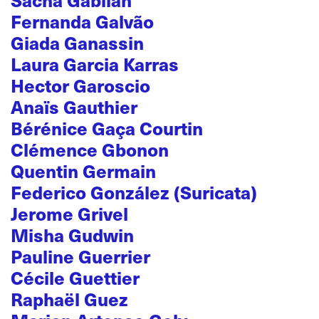
Fernanda Galvão
Giada Ganassin
Laura Garcia Karras
Hector Garoscio
Anaïs Gauthier
Bérénice Gaça Courtin
Clémence Gbonon
Quentin Germain
Federico González (Suricata)
Jerome Grivel
Misha Gudwin
Pauline Guerrier
Cécile Guettier
Raphaël Guez