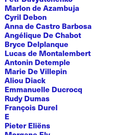
Marlon de Azambuja
Cyril Debon
Anna de Castro Barbosa
Angélique De Chabot
Bryce Delplanque
Lucas de Montalembert
Antonin Detemple
Marie De Villepin
Aliou Diack
Emmanuelle Ducrocq
Rudy Dumas
François Durel
E
Pieter Eliëns
Morgane Ely