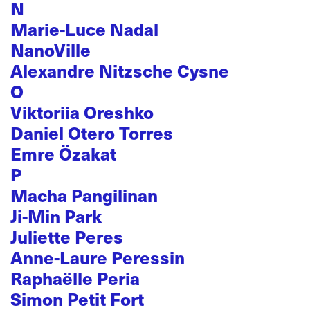
N
Marie-Luce Nadal
NanoVille
Alexandre Nitzsche Cysne
O
Viktoriia Oreshko
Daniel Otero Torres
Emre Özakat
P
Macha Pangilinan
Ji-Min Park
Juliette Peres
Anne-Laure Peressin
Raphaëlle Peria
Simon Petit Fort