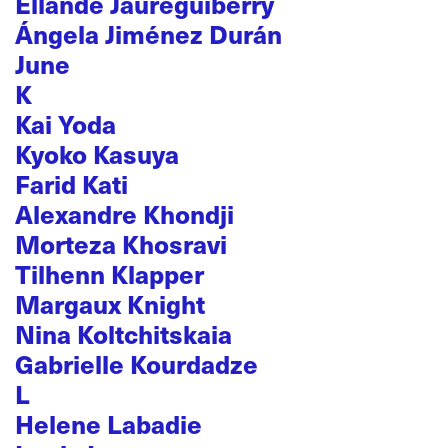
Ellande Jaureguiberry
Ángela Jiménez Durán
June
K
Kai Yoda
Kyoko Kasuya
Farid Kati
Alexandre Khondji
Morteza Khosravi
Tilhenn Klapper
Margaux Knight
Nina Koltchitskaia
Gabrielle Kourdadze
L
Helene Labadie