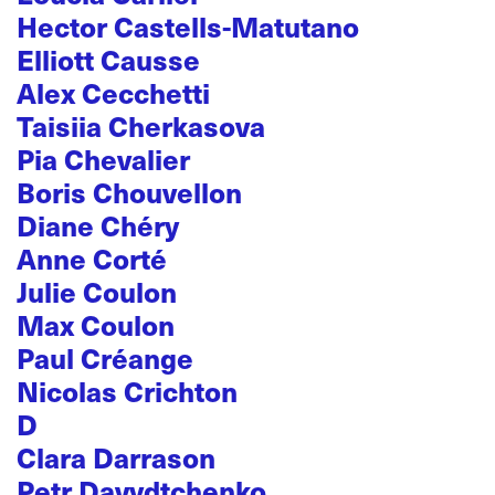
Hector Castells-Matutano
Elliott Causse
Alex Cecchetti
Taisiia Cherkasova
Pia Chevalier
Boris Chouvellon
Diane Chéry
Anne Corté
Julie Coulon
Max Coulon
Paul Créange
Nicolas Crichton
D
Clara Darrason
Petr Davydtchenko