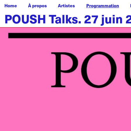
Home
À propos
Artistes
Programmation
POUSH Talks. 27 juin 