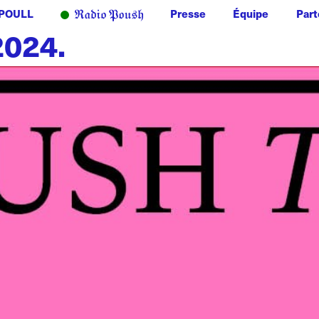
POULL
Presse
Équipe
Part
2024.