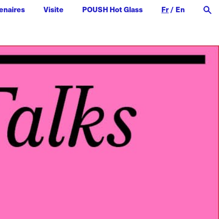
enaires
Visite
POUSH Hot Glass
Fr
/
En