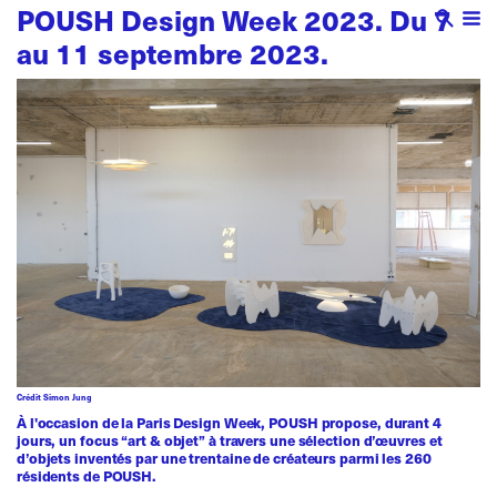
POUSH Design Week 2023. Du 7
au 11 septembre 2023.
Crédit Simon Jung
À l'occasion de la Paris Design Week, POUSH propose, durant 4
jours, un focus “art & objet” à travers une sélection d’œuvres et
d’objets inventés par une trentaine de créateurs parmi les 260
résidents de POUSH.