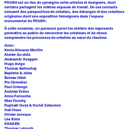
POUSH est un lieu de synergies entre artistes et designers, dont
certains partagent les mêmes espaces de travail. De ces contacts
naissent des perspectives de création, des échanges et des créations
originales dont une exposition témoignera dans l’espace
monumental de POUSH.
À cette occasion, un parcours parmi les ateliers des exposants
permettra au public de rencontrer les créateurs et de mieux
comprendre les processus de création au cœur du réacteur.
Avec :
Kenia Almaraz Murillo
Atelier Au-delà
Aleksandr Avagyan
Hugo Avigo
Thomas Ballouhey
Baptiste & Jaïna
Bureau Idéal
Pia Chevalier
Paul Créange
Andrew Erdos
Anna Farouche
Max Fouchy
Raphaël Guez & Ouriel Zeboulon
Hall Haus
Olivier Jonvaux
Léa Klein
KRAKEN
Thomas Lelouch