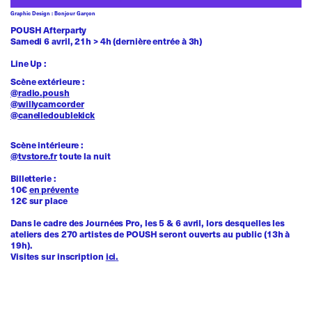
Graphic Design : Bonjour Garçon
POUSH Afterparty
Samedi 6 avril, 21h > 4h (dernière entrée à 3h)
Line Up :
Scène extérieure :
@radio.poush
@willycamcorder
@canelledoublekick
Scène intérieure :
@tvstore.fr
toute la nuit
Billetterie :
10€
en prévente
12€ sur place
Dans le cadre des Journées Pro, les 5 & 6 avril, lors desquelles les
ateliers des 270 artistes de POUSH seront ouverts au public (13h à
19h).
Visites sur inscription
ici
.