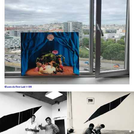
Œuvre de First Laid © DR