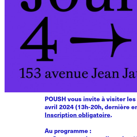
POUSH vous invite à visiter les
avril 2024 (13h-20h, dernière e
Inscription obligatoire
.
Au programme :