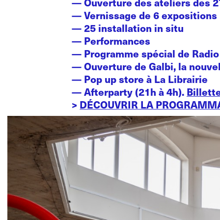
— Ouverture des ateliers des 2
— Vernissage de 6 expositions
— 25 installation in situ
— Performances
— Programme spécial de Radi
— Ouverture de Galbi, la nouve
— Pop up store à La Librairie
— Afterparty (21h à 4h).
Billette
>
DÉCOUVRIR LA PROGRAMM