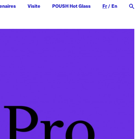
enaires
Visite
POUSH Hot Glass
Fr
/
En