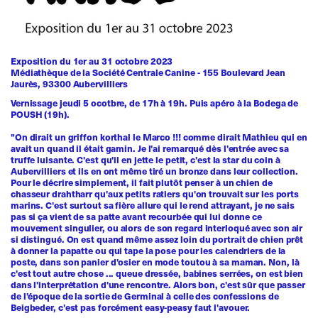
Exposition du 1er au 31 octobre 2023
Médiathèque de la Société Centrale Canine - 155 Boulevard Jean
Jaurès, 93300 Aubervilliers
Vernissage jeudi 5 ocotbre, de 17h à 19h. Puis apéro à la Bodega de
POUSH (19h).
"On dirait un griffon korthal le Marco !!! comme dirait Mathieu qui en
avait un quand il était gamin. Je l'ai remarqué dès l'entrée avec sa
truffe luisante. C'est qu'il en jette le petit, c'est la star du coin à
Aubervilliers et ils en ont même tiré un bronze dans leur collection.
Pour le décrire simplement, il fait plutôt penser à un chien de
chasseur drahtharr qu'aux petits ratiers qu'on trouvait sur les ports
marins. C'est surtout sa fière allure qui le rend attrayant, je ne sais
pas si ça vient de sa patte avant recourbée qui lui donne ce
mouvement singulier, ou alors de son regard interloqué avec son air
si distingué. On est quand même assez loin du portrait de chien prêt
à donner la papatte ou qui tape la pose pour les calendriers de la
poste, dans son panier d'osier en mode toutou à sa maman. Non, là
c'est tout autre chose ... queue dressée, babines serrées, on est bien
dans l'interprétation d'une rencontre. Alors bon, c'est sûr que passer
de l'époque de la sortie de Germinal à celle des confessions de
Beigbeder, c'est pas forcément easy-peasy faut l'avouer.