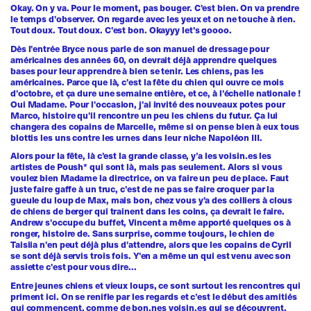
Okay. On y va. Pour le moment, pas bouger. C'est bien. On va prendre
le temps d'observer. On regarde avec les yeux et on ne touche à rien.
Tout doux. Tout doux. C'est bon. Okayyy let's goooo.
Dès l'entrée Bryce nous parle de son manuel de dressage pour
américaines des années 60, on devrait déjà apprendre quelques
bases pour leur apprendre à bien se tenir. Les chiens, pas les
américaines. Parce que là, c'est la fête du chien qui ouvre ce mois
d'octobre, et ça dure une semaine entière, et ce, à l'échelle nationale !
Oui Madame. Pour l'occasion, j'ai invité des nouveaux potes pour
Marco, histoire qu'il rencontre un peu les chiens du futur. Ça lui
changera des copains de Marcelle, même si on pense bien à eux tous
blottis les uns contre les urnes dans leur niche Napoléon III.
Alors pour la fête, là c'est la grande classe, y’a les voisin.es les
artistes de Poush* qui sont là, mais pas seulement. Alors si vous
voulez bien Madame la directrice, on va faire un peu de place. Faut
juste faire gaffe à un truc, c'est de ne pas se faire croquer par la
gueule du loup de Max, mais bon, chez vous y'a des colliers à clous
de chiens de berger qui trainent dans les coins, ça devrait le faire.
Andrew s'occupe du buffet, Vincent a même apporté quelques os à
ronger, histoire de. Sans surprise, comme toujours, le chien de
Taisiia n'en peut déjà plus d'attendre, alors que les copains de Cyril
se sont déjà servis trois fois. Y'en a même un qui est venu avec son
assiette c'est pour vous dire...
Entre jeunes chiens et vieux loups, ce sont surtout les rencontres qui
priment ici. On se renifle par les regards et c’est le début des amitiés
qui commencent, comme de bon.nes voisin.es qui se découvrent.