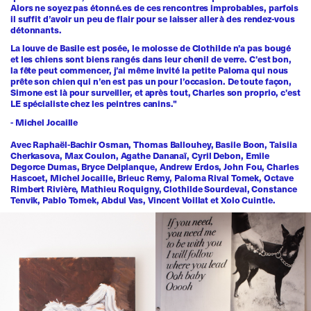
Alors ne soyez pas étonné.es de ces rencontres improbables, parfois
il suffit d’avoir un peu de flair pour se laisser aller à des rendez-vous
détonnants.
La louve de Basile est posée, le molosse de Clothilde n'a pas bougé
et les chiens sont biens rangés dans leur chenil de verre. C'est bon,
la fête peut commencer, j’ai même invité la petite Paloma qui nous
prête son chien qui n’en est pas un pour l’occasion. De toute façon,
Simone est là pour surveiller, et après tout, Charles son proprio, c'est
LE spécialiste chez les peintres canins."
- Michel Jocaille
Avec Raphaël-Bachir Osman, Thomas Ballouhey, Basile Boon, Taisiia
Cherkasova, Max Coulon, Agathe Dananaï, Cyril Debon, Emile
Degorce Dumas, Bryce Delplanque, Andrew Erdos, John Fou, Charles
Hascoet, Michel Jocaille, Brieuc Remy, Paloma Rival Tomek, Octave
Rimbert Rivière, Mathieu Roquigny, Clothilde Sourdeval, Constance
Tenvik, Pablo Tomek, Abdul Vas, Vincent Voillat et Xolo Cuintle.