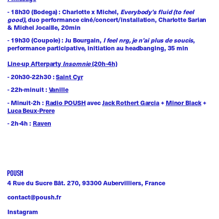
- 18h30 (Bodega) : Charlotte x Michel,
Everybody's fluid (to feel
good)
, duo performance ciné/concert/installation, Charlotte Sarian
& Michel Jocaille, 20min
- 19h30 (Coupole) : Ju Bourgain,
I feel nrg, je n'ai plus de soucis
,
performance participative, initiation au headbanging, 35 min
Line-up Afterparty
Insomnie
(20h-4h)
- 20h30-22h30 :
Saint Cyr
- 22h-minuit :
Vanille
- Minuit-2h :
Radio POUSH
avec
Jack Rothert Garcia
+
Minor Black
+
Luca Beux-Prere
- 2h-4h :
Raven
4 Rue du Sucre Bât. 270, 93300 Aubervilliers, France
contact@poush.fr
Instagram