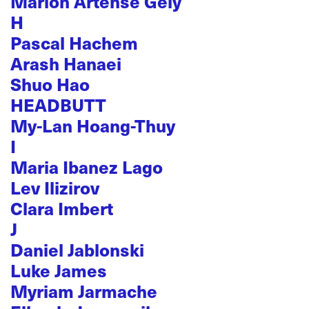
Marion Artense Gély
H
Pascal Hachem
Arash Hanaei
Shuo Hao
HEADBUTT
My-Lan Hoang-Thuy
I
Maria Ibanez Lago
Lev Ilizirov
Clara Imbert
J
Daniel Jablonski
Luke James
Myriam Jarmache