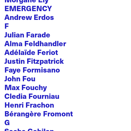
EMERGENCY
Andrew Erdos
F
Julian Farade
Alma Feldhandler
Adélaïde Feriot
Justin Fitzpatrick
Faye Formisano
John Fou
Max Fouchy
Cledia Fourniau
Henri Frachon
Bérangère Fromont
G
Sacha Gabilan