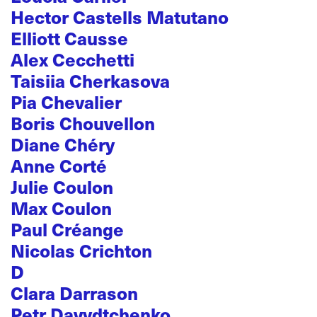
Hector Castells Matutano
Elliott Causse
Alex Cecchetti
Taisiia Cherkasova
Pia Chevalier
Boris Chouvellon
Diane Chéry
Anne Corté
Julie Coulon
Max Coulon
Paul Créange
Nicolas Crichton
D
Clara Darrason
Petr Davydtchenko