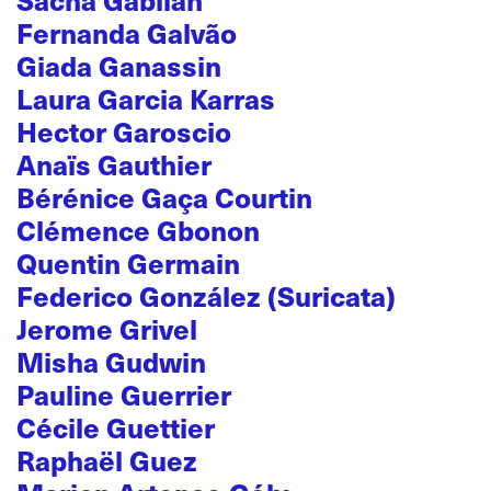
Fernanda Galvão
Giada Ganassin
Laura Garcia Karras
Hector Garoscio
Anaïs Gauthier
Bérénice Gaça Courtin
Clémence Gbonon
Quentin Germain
Federico González (Suricata)
Jerome Grivel
Misha Gudwin
Pauline Guerrier
Cécile Guettier
Raphaël Guez