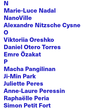
N
Marie-Luce Nadal
NanoVille
Alexandre Nitzsche Cysne
O
Viktoriia Oreshko
Daniel Otero Torres
Emre Özakat
P
Macha Pangilinan
Ji-Min Park
Juliette Peres
Anne-Laure Peressin
Raphaëlle Peria
Simon Petit Fort