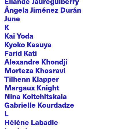
Ellande Jaureguiberry
Ángela Jiménez Durán
June
K
Kai Yoda
Kyoko Kasuya
Farid Kati
Alexandre Khondji
Morteza Khosravi
Tilhenn Klapper
Margaux Knight
Nina Koltchitskaia
Gabrielle Kourdadze
L
Hélène Labadie