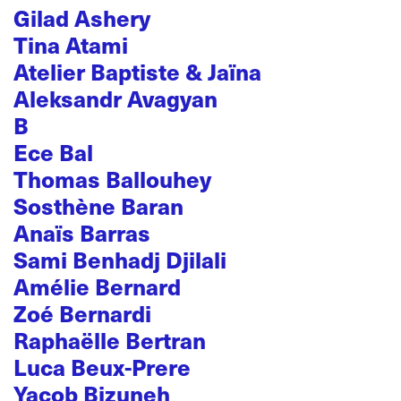
Gilad Ashery
Tina Atami
Atelier Baptiste & Jaïna
Aleksandr Avagyan
B
Ece Bal
Thomas Ballouhey
Sosthène Baran
Anaïs Barras
Sami Benhadj Djilali
Amélie Bernard
Zoé Bernardi
Raphaëlle Bertran
Luca Beux-Prere
Yacob Bizuneh