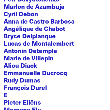
Marlon de Azambuja
Cyril Debon
Anna de Castro Barbosa
Angélique de Chabot
Bryce Delplanque
Lucas de Montalembert
Antonin Detemple
Marie de Villepin
Aliou Diack
Emmanuelle Ducrocq
Rudy Dumas
François Durel
E
Pieter Eliëns
Morgane Ely