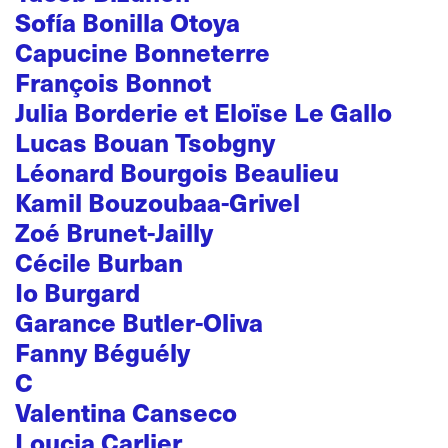
Sofía Bonilla Otoya
Capucine Bonneterre
François Bonnot
Julia Borderie et Eloïse Le Gallo
Lucas Bouan Tsobgny
Léonard Bourgois Beaulieu
Kamil Bouzoubaa-Grivel
Zoé Brunet-Jailly
Cécile Burban
Io Burgard
Garance Butler-Oliva
Fanny Béguély
C
Valentina Canseco
Loucia Carlier