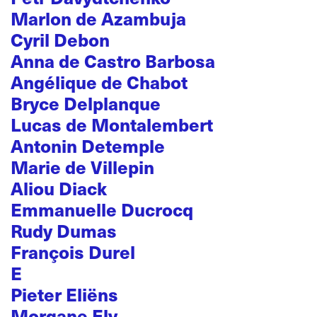
Marlon de Azambuja
Cyril Debon
Anna de Castro Barbosa
Angélique de Chabot
Bryce Delplanque
Lucas de Montalembert
Antonin Detemple
Marie de Villepin
Aliou Diack
Emmanuelle Ducrocq
Rudy Dumas
François Durel
E
Pieter Eliëns
Morgane Ely