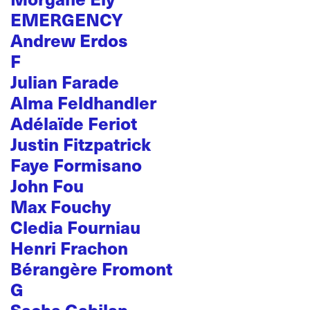
EMERGENCY
Andrew Erdos
F
Julian Farade
Alma Feldhandler
Adélaïde Feriot
Justin Fitzpatrick
Faye Formisano
John Fou
Max Fouchy
Cledia Fourniau
Henri Frachon
Bérangère Fromont
G
Sacha Gabilan