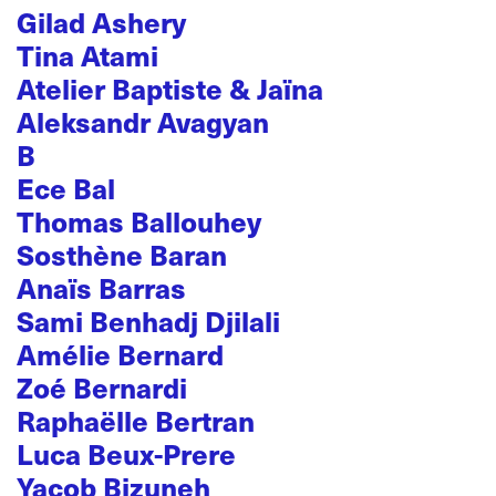
Gilad Ashery
Tina Atami
Atelier Baptiste & Jaïna
Aleksandr Avagyan
B
Ece Bal
Thomas Ballouhey
Sosthène Baran
Anaïs Barras
Sami Benhadj Djilali
Amélie Bernard
Zoé Bernardi
Raphaëlle Bertran
Luca Beux-Prere
Yacob Bizuneh