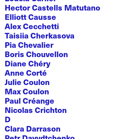
Hector Castells Matutano
Elliott Causse
Alex Cecchetti
Taisiia Cherkasova
Pia Chevalier
Boris Chouvellon
Diane Chéry
Anne Corté
Julie Coulon
Max Coulon
Paul Créange
Nicolas Crichton
D
Clara Darrason
Petr Davydtchenko