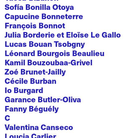
Sofía Bonilla Otoya
Capucine Bonneterre
François Bonnot
Julia Borderie et Eloïse Le Gallo
Lucas Bouan Tsobgny
Léonard Bourgois Beaulieu
Kamil Bouzoubaa-Grivel
Zoé Brunet-Jailly
Cécile Burban
Io Burgard
Garance Butler-Oliva
Fanny Béguély
C
Valentina Canseco
Loucia Carlier