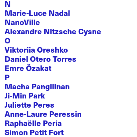
N
Marie-Luce Nadal
NanoVille
Alexandre Nitzsche Cysne
O
Viktoriia Oreshko
Daniel Otero Torres
Emre Özakat
P
Macha Pangilinan
Ji-Min Park
Juliette Peres
Anne-Laure Peressin
Raphaëlle Peria
Simon Petit Fort