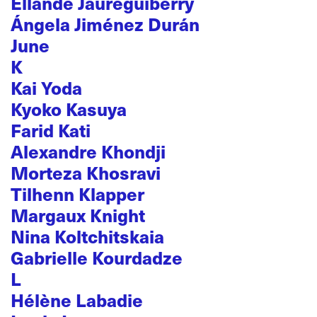
Ellande Jaureguiberry
Ángela Jiménez Durán
June
K
Kai Yoda
Kyoko Kasuya
Farid Kati
Alexandre Khondji
Morteza Khosravi
Tilhenn Klapper
Margaux Knight
Nina Koltchitskaia
Gabrielle Kourdadze
L
Hélène Labadie