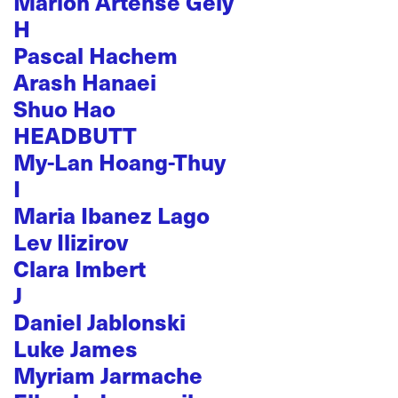
Marion Artense Gély
H
Pascal Hachem
Arash Hanaei
Shuo Hao
HEADBUTT
My-Lan Hoang-Thuy
I
Maria Ibanez Lago
Lev Ilizirov
Clara Imbert
J
Daniel Jablonski
Luke James
Myriam Jarmache