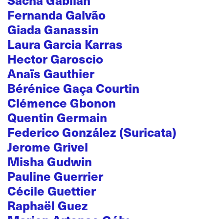
Fernanda Galvão
Giada Ganassin
Laura Garcia Karras
Hector Garoscio
Anaïs Gauthier
Bérénice Gaça Courtin
Clémence Gbonon
Quentin Germain
Federico González (Suricata)
Jerome Grivel
Misha Gudwin
Pauline Guerrier
Cécile Guettier
Raphaël Guez