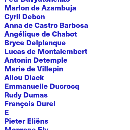
Marlon de Azambuja
Cyril Debon
Anna de Castro Barbosa
Angélique de Chabot
Bryce Delplanque
Lucas de Montalembert
Antonin Detemple
Marie de Villepin
Aliou Diack
Emmanuelle Ducrocq
Rudy Dumas
François Durel
E
Pieter Eliëns
Morgane Ely