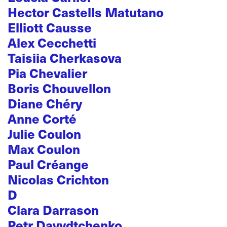
Hector Castells Matutano
Elliott Causse
Alex Cecchetti
Taisiia Cherkasova
Pia Chevalier
Boris Chouvellon
Diane Chéry
Anne Corté
Julie Coulon
Max Coulon
Paul Créange
Nicolas Crichton
D
Clara Darrason
Petr Davydtchenko