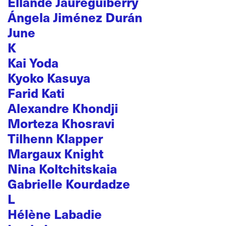
Ellande Jaureguiberry
Ángela Jiménez Durán
June
K
Kai Yoda
Kyoko Kasuya
Farid Kati
Alexandre Khondji
Morteza Khosravi
Tilhenn Klapper
Margaux Knight
Nina Koltchitskaia
Gabrielle Kourdadze
L
Hélène Labadie