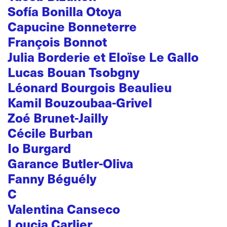
Sofía Bonilla Otoya
Capucine Bonneterre
François Bonnot
Julia Borderie et Eloïse Le Gallo
Lucas Bouan Tsobgny
Léonard Bourgois Beaulieu
Kamil Bouzoubaa-Grivel
Zoé Brunet-Jailly
Cécile Burban
Io Burgard
Garance Butler-Oliva
Fanny Béguély
C
Valentina Canseco
Loucia Carlier