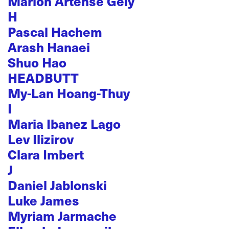
Marion Artense Gély
H
Pascal Hachem
Arash Hanaei
Shuo Hao
HEADBUTT
My-Lan Hoang-Thuy
I
Maria Ibanez Lago
Lev Ilizirov
Clara Imbert
J
Daniel Jablonski
Luke James
Myriam Jarmache