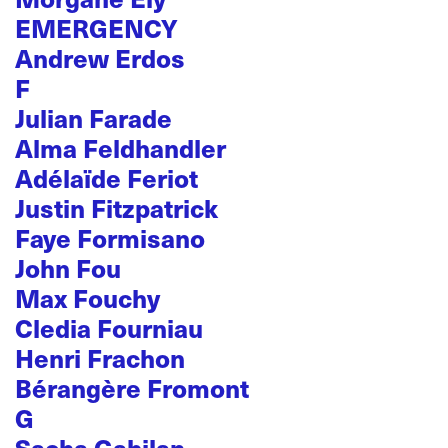
EMERGENCY
Andrew Erdos
F
Julian Farade
Alma Feldhandler
Adélaïde Feriot
Justin Fitzpatrick
Faye Formisano
John Fou
Max Fouchy
Cledia Fourniau
Henri Frachon
Bérangère Fromont
G
Sacha Gabilan