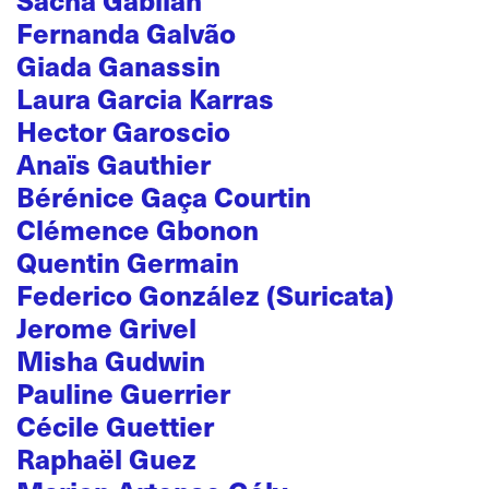
Fernanda Galvão
Giada Ganassin
Laura Garcia Karras
Hector Garoscio
Anaïs Gauthier
Bérénice Gaça Courtin
Clémence Gbonon
Quentin Germain
Federico González (Suricata)
Jerome Grivel
Misha Gudwin
Pauline Guerrier
Cécile Guettier
Raphaël Guez