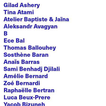
Gilad Ashery
Tina Atami
Atelier Baptiste & Jaïna
Aleksandr Avagyan
B
Ece Bal
Thomas Ballouhey
Sosthène Baran
Anaïs Barras
Sami Benhadj Djilali
Amélie Bernard
Zoé Bernardi
Raphaëlle Bertran
Luca Beux-Prere
Yacob Bizuneh