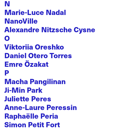
N
Marie-Luce Nadal
NanoVille
Alexandre Nitzsche Cysne
O
Viktoriia Oreshko
Daniel Otero Torres
Emre Özakat
P
Macha Pangilinan
Ji-Min Park
Juliette Peres
Anne-Laure Peressin
Raphaëlle Peria
Simon Petit Fort