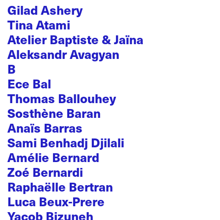
Gilad Ashery
Tina Atami
Atelier Baptiste & Jaïna
Aleksandr Avagyan
B
Ece Bal
Thomas Ballouhey
Sosthène Baran
Anaïs Barras
Sami Benhadj Djilali
Amélie Bernard
Zoé Bernardi
Raphaëlle Bertran
Luca Beux-Prere
Yacob Bizuneh