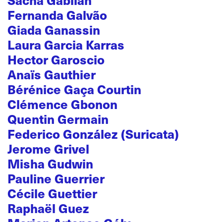
Sacha Gabilan
Fernanda Galvão
Giada Ganassin
Laura Garcia Karras
Hector Garoscio
Anaïs Gauthier
Bérénice Gaça Courtin
Clémence Gbonon
Quentin Germain
Federico González (Suricata)
Jerome Grivel
Misha Gudwin
Pauline Guerrier
Cécile Guettier
Raphaël Guez