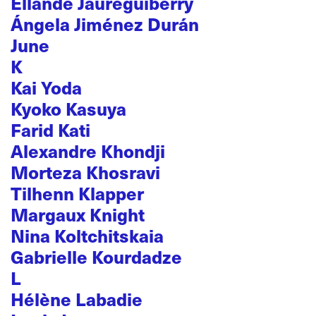
Ellande Jaureguiberry
Ángela Jiménez Durán
June
K
Kai Yoda
Kyoko Kasuya
Farid Kati
Alexandre Khondji
Morteza Khosravi
Tilhenn Klapper
Margaux Knight
Nina Koltchitskaia
Gabrielle Kourdadze
L
Hélène Labadie