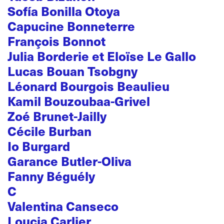
Sofía Bonilla Otoya
Capucine Bonneterre
François Bonnot
Julia Borderie et Eloïse Le Gallo
Lucas Bouan Tsobgny
Léonard Bourgois Beaulieu
Kamil Bouzoubaa-Grivel
Zoé Brunet-Jailly
Cécile Burban
Io Burgard
Garance Butler-Oliva
Fanny Béguély
C
Valentina Canseco
Loucia Carlier