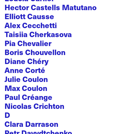
Hector Castells Matutano
Elliott Causse
Alex Cecchetti
Taisiia Cherkasova
Pia Chevalier
Boris Chouvellon
Diane Chéry
Anne Corté
Julie Coulon
Max Coulon
Paul Créange
Nicolas Crichton
D
Clara Darrason
Petr Davydtchenko