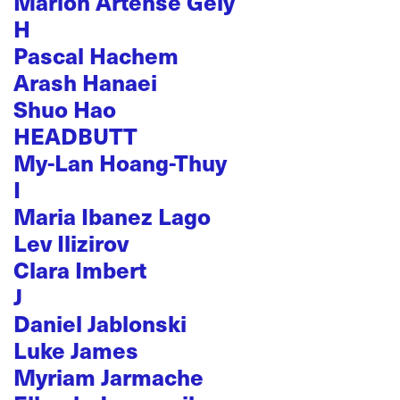
Marion Artense Gély
H
Pascal Hachem
Arash Hanaei
Shuo Hao
HEADBUTT
My-Lan Hoang-Thuy
I
Maria Ibanez Lago
Lev Ilizirov
Clara Imbert
J
Daniel Jablonski
Luke James
Myriam Jarmache