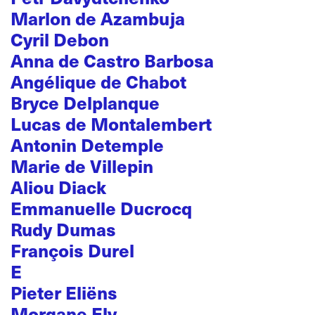
Marlon de Azambuja
Cyril Debon
Anna de Castro Barbosa
Angélique de Chabot
Bryce Delplanque
Lucas de Montalembert
Antonin Detemple
Marie de Villepin
Aliou Diack
Emmanuelle Ducrocq
Rudy Dumas
François Durel
E
Pieter Eliëns
Morgane Ely