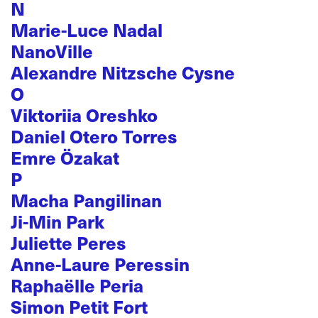
N
Marie-Luce Nadal
NanoVille
Alexandre Nitzsche Cysne
O
Viktoriia Oreshko
Daniel Otero Torres
Emre Özakat
P
Macha Pangilinan
Ji-Min Park
Juliette Peres
Anne-Laure Peressin
Raphaëlle Peria
Simon Petit Fort