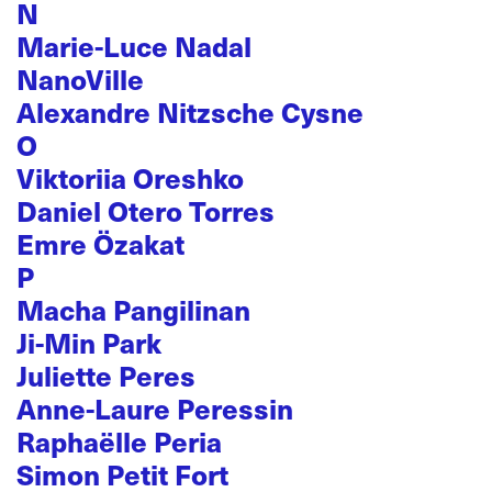
N
Marie-Luce Nadal
NanoVille
Alexandre Nitzsche Cysne
O
Viktoriia Oreshko
Daniel Otero Torres
Emre Özakat
P
Macha Pangilinan
Ji-Min Park
Juliette Peres
Anne-Laure Peressin
Raphaëlle Peria
Simon Petit Fort