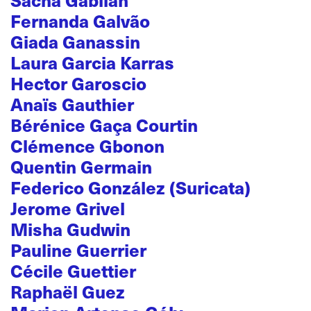
Fernanda Galvão
Giada Ganassin
Laura Garcia Karras
Hector Garoscio
Anaïs Gauthier
Bérénice Gaça Courtin
Clémence Gbonon
Quentin Germain
Federico González (Suricata)
Jerome Grivel
Misha Gudwin
Pauline Guerrier
Cécile Guettier
Raphaël Guez