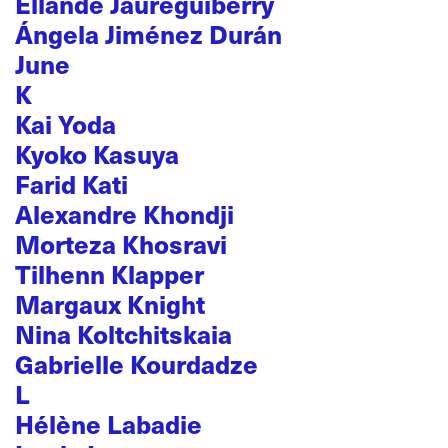
Ellande Jaureguiberry
Ángela Jiménez Durán
June
K
Kai Yoda
Kyoko Kasuya
Farid Kati
Alexandre Khondji
Morteza Khosravi
Tilhenn Klapper
Margaux Knight
Nina Koltchitskaia
Gabrielle Kourdadze
L
Hélène Labadie