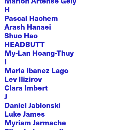
Marion Artense Gély
H
Pascal Hachem
Arash Hanaei
Shuo Hao
HEADBUTT
My-Lan Hoang-Thuy
I
Maria Ibanez Lago
Lev Ilizirov
Clara Imbert
J
Daniel Jablonski
Luke James
Myriam Jarmache