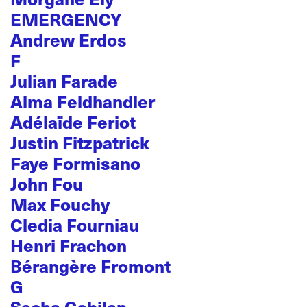
EMERGENCY
Andrew Erdos
F
Julian Farade
Alma Feldhandler
Adélaïde Feriot
Justin Fitzpatrick
Faye Formisano
John Fou
Max Fouchy
Cledia Fourniau
Henri Frachon
Bérangère Fromont
G
Sacha Gabilan