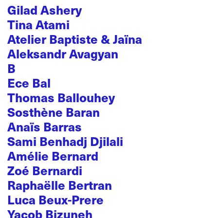
Gilad Ashery
Tina Atami
Atelier Baptiste & Jaïna
Aleksandr Avagyan
B
Ece Bal
Thomas Ballouhey
Sosthène Baran
Anaïs Barras
Sami Benhadj Djilali
Amélie Bernard
Zoé Bernardi
Raphaëlle Bertran
Luca Beux-Prere
Yacob Bizuneh