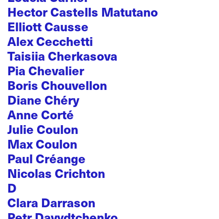
Hector Castells Matutano
Elliott Causse
Alex Cecchetti
Taisiia Cherkasova
Pia Chevalier
Boris Chouvellon
Diane Chéry
Anne Corté
Julie Coulon
Max Coulon
Paul Créange
Nicolas Crichton
D
Clara Darrason
Petr Davydtchenko