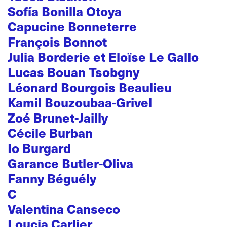
Sofía Bonilla Otoya
Capucine Bonneterre
François Bonnot
Julia Borderie et Eloïse Le Gallo
Lucas Bouan Tsobgny
Léonard Bourgois Beaulieu
Kamil Bouzoubaa-Grivel
Zoé Brunet-Jailly
Cécile Burban
Io Burgard
Garance Butler-Oliva
Fanny Béguély
C
Valentina Canseco
Loucia Carlier