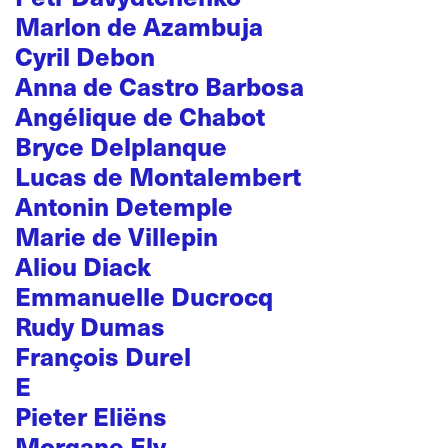
Marlon de Azambuja
Cyril Debon
Anna de Castro Barbosa
Angélique de Chabot
Bryce Delplanque
Lucas de Montalembert
Antonin Detemple
Marie de Villepin
Aliou Diack
Emmanuelle Ducrocq
Rudy Dumas
François Durel
E
Pieter Eliëns
Morgane Ely