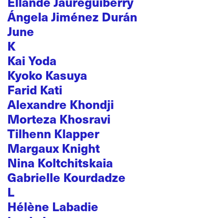
Ellande Jaureguiberry
Ángela Jiménez Durán
June
K
Kai Yoda
Kyoko Kasuya
Farid Kati
Alexandre Khondji
Morteza Khosravi
Tilhenn Klapper
Margaux Knight
Nina Koltchitskaia
Gabrielle Kourdadze
L
Hélène Labadie