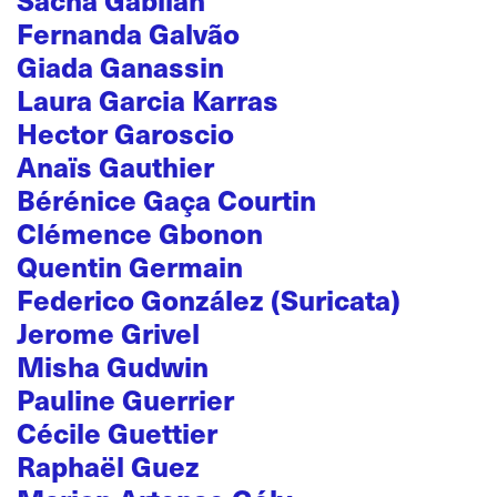
Fernanda Galvão
Giada Ganassin
Laura Garcia Karras
Hector Garoscio
Anaïs Gauthier
Bérénice Gaça Courtin
Clémence Gbonon
Quentin Germain
Federico González (Suricata)
Jerome Grivel
Misha Gudwin
Pauline Guerrier
Cécile Guettier
Raphaël Guez