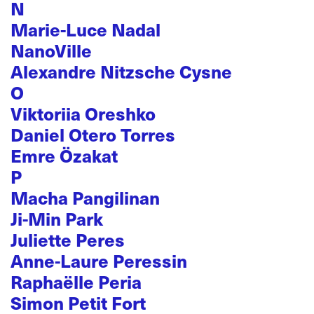
N
Marie-Luce Nadal
NanoVille
Alexandre Nitzsche Cysne
O
Viktoriia Oreshko
Daniel Otero Torres
Emre Özakat
P
Macha Pangilinan
Ji-Min Park
Juliette Peres
Anne-Laure Peressin
Raphaëlle Peria
Simon Petit Fort