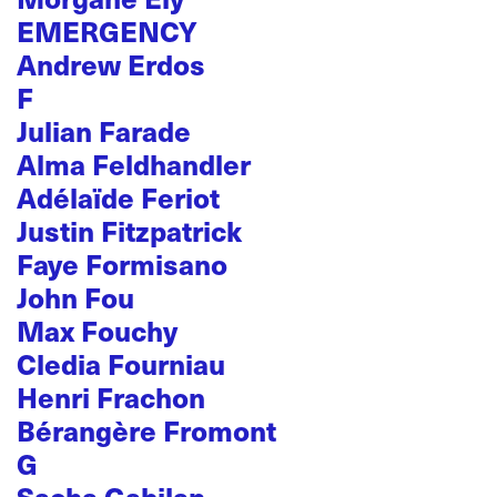
EMERGENCY
Andrew Erdos
F
Julian Farade
Alma Feldhandler
Adélaïde Feriot
Justin Fitzpatrick
Faye Formisano
John Fou
Max Fouchy
Cledia Fourniau
Henri Frachon
Bérangère Fromont
G
Sacha Gabilan