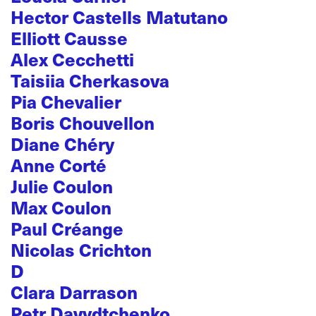
Hector Castells Matutano
Elliott Causse
Alex Cecchetti
Taisiia Cherkasova
Pia Chevalier
Boris Chouvellon
Diane Chéry
Anne Corté
Julie Coulon
Max Coulon
Paul Créange
Nicolas Crichton
D
Clara Darrason
Petr Davydtchenko