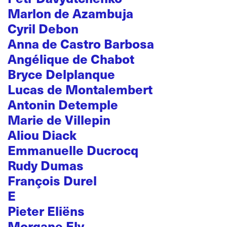
Marlon de Azambuja
Cyril Debon
Anna de Castro Barbosa
Angélique de Chabot
Bryce Delplanque
Lucas de Montalembert
Antonin Detemple
Marie de Villepin
Aliou Diack
Emmanuelle Ducrocq
Rudy Dumas
François Durel
E
Pieter Eliëns
Morgane Ely