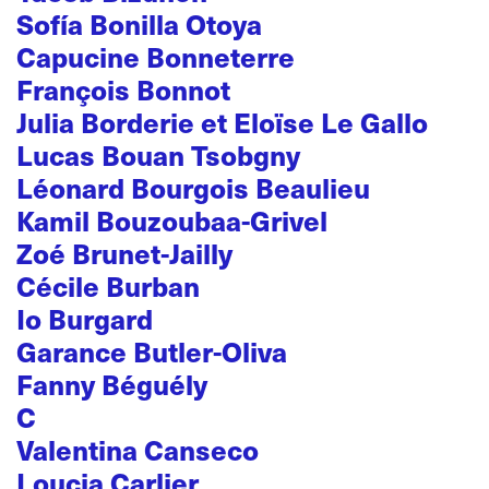
Sofía Bonilla Otoya
Capucine Bonneterre
François Bonnot
Julia Borderie et Eloïse Le Gallo
Lucas Bouan Tsobgny
Léonard Bourgois Beaulieu
Kamil Bouzoubaa-Grivel
Zoé Brunet-Jailly
Cécile Burban
Io Burgard
Garance Butler-Oliva
Fanny Béguély
C
Valentina Canseco
Loucia Carlier