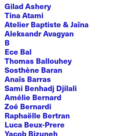
Gilad Ashery
Tina Atami
Atelier Baptiste & Jaïna
Aleksandr Avagyan
B
Ece Bal
Thomas Ballouhey
Sosthène Baran
Anaïs Barras
Sami Benhadj Djilali
Amélie Bernard
Zoé Bernardi
Raphaëlle Bertran
Luca Beux-Prere
Yacob Bizuneh