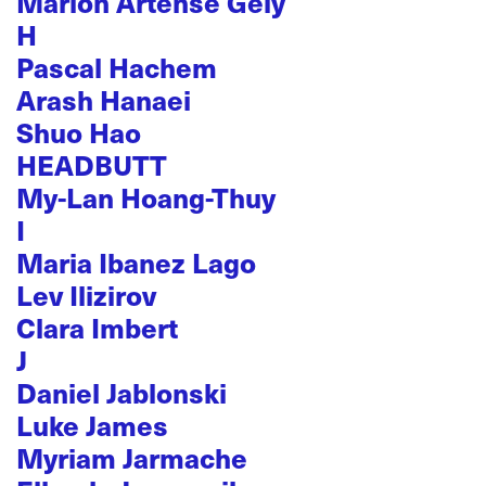
Marion Artense Gély
H
Pascal Hachem
Arash Hanaei
Shuo Hao
HEADBUTT
My-Lan Hoang-Thuy
I
Maria Ibanez Lago
Lev Ilizirov
Clara Imbert
J
Daniel Jablonski
Luke James
Myriam Jarmache