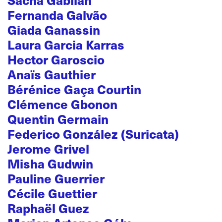
Fernanda Galvão
Giada Ganassin
Laura Garcia Karras
Hector Garoscio
Anaïs Gauthier
Bérénice Gaça Courtin
Clémence Gbonon
Quentin Germain
Federico González (Suricata)
Jerome Grivel
Misha Gudwin
Pauline Guerrier
Cécile Guettier
Raphaël Guez