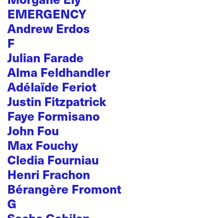
EMERGENCY
Andrew Erdos
F
Julian Farade
Alma Feldhandler
Adélaïde Feriot
Justin Fitzpatrick
Faye Formisano
John Fou
Max Fouchy
Cledia Fourniau
Henri Frachon
Bérangère Fromont
G
Sacha Gabilan