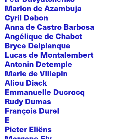
Marlon de Azambuja
Cyril Debon
Anna de Castro Barbosa
Angélique de Chabot
Bryce Delplanque
Lucas de Montalembert
Antonin Detemple
Marie de Villepin
Aliou Diack
Emmanuelle Ducrocq
Rudy Dumas
François Durel
E
Pieter Eliëns
Morgane Ely