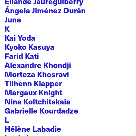
Ellande Jaureguiberry
Ángela Jiménez Durán
June
K
Kai Yoda
Kyoko Kasuya
Farid Kati
Alexandre Khondji
Morteza Khosravi
Tilhenn Klapper
Margaux Knight
Nina Koltchitskaia
Gabrielle Kourdadze
L
Hélène Labadie