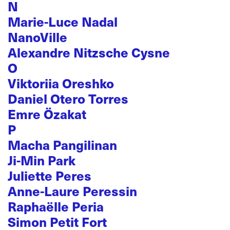
N
Marie-Luce Nadal
NanoVille
Alexandre Nitzsche Cysne
O
Viktoriia Oreshko
Daniel Otero Torres
Emre Özakat
P
Macha Pangilinan
Ji-Min Park
Juliette Peres
Anne-Laure Peressin
Raphaëlle Peria
Simon Petit Fort