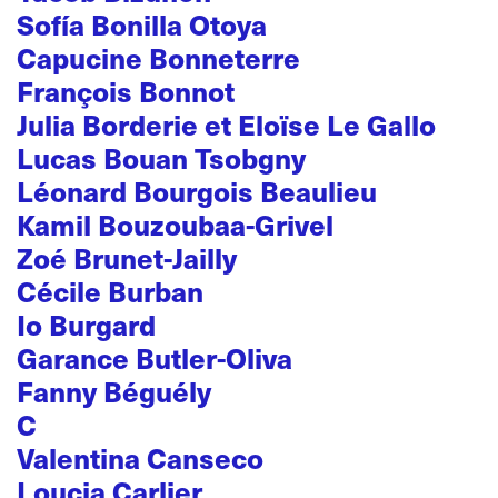
Sofía Bonilla Otoya
Capucine Bonneterre
François Bonnot
Julia Borderie et Eloïse Le Gallo
Lucas Bouan Tsobgny
Léonard Bourgois Beaulieu
Kamil Bouzoubaa-Grivel
Zoé Brunet-Jailly
Cécile Burban
Io Burgard
Garance Butler-Oliva
Fanny Béguély
C
Valentina Canseco
Loucia Carlier