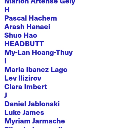
Marion Artense Gély
H
Pascal Hachem
Arash Hanaei
Shuo Hao
HEADBUTT
My-Lan Hoang-Thuy
I
Maria Ibanez Lago
Lev Ilizirov
Clara Imbert
J
Daniel Jablonski
Luke James
Myriam Jarmache