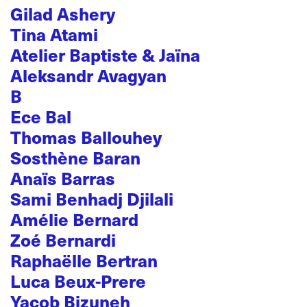
Gilad Ashery
Tina Atami
Atelier Baptiste & Jaïna
Aleksandr Avagyan
B
Ece Bal
Thomas Ballouhey
Sosthène Baran
Anaïs Barras
Sami Benhadj Djilali
Amélie Bernard
Zoé Bernardi
Raphaëlle Bertran
Luca Beux-Prere
Yacob Bizuneh