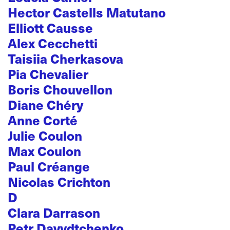
Hector Castells Matutano
Elliott Causse
Alex Cecchetti
Taisiia Cherkasova
Pia Chevalier
Boris Chouvellon
Diane Chéry
Anne Corté
Julie Coulon
Max Coulon
Paul Créange
Nicolas Crichton
D
Clara Darrason
Petr Davydtchenko