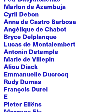
Marlon de Azambuja
Cyril Debon
Anna de Castro Barbosa
Angélique de Chabot
Bryce Delplanque
Lucas de Montalembert
Antonin Detemple
Marie de Villepin
Aliou Diack
Emmanuelle Ducrocq
Rudy Dumas
François Durel
E
Pieter Eliëns
Morgane Ely