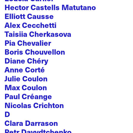
Hector Castells Matutano
Elliott Causse
Alex Cecchetti
Taisiia Cherkasova
Pia Chevalier
Boris Chouvellon
Diane Chéry
Anne Corté
Julie Coulon
Max Coulon
Paul Créange
Nicolas Crichton
D
Clara Darrason
Petr Davydtchenko