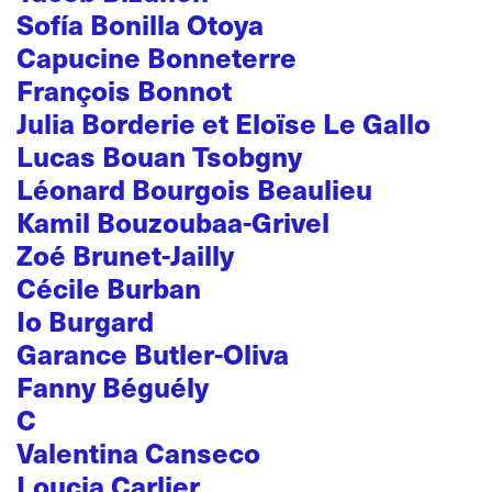
Sofía Bonilla Otoya
Capucine Bonneterre
François Bonnot
Julia Borderie et Eloïse Le Gallo
Lucas Bouan Tsobgny
Léonard Bourgois Beaulieu
Kamil Bouzoubaa-Grivel
Zoé Brunet-Jailly
Cécile Burban
Io Burgard
Garance Butler-Oliva
Fanny Béguély
C
Valentina Canseco
Loucia Carlier