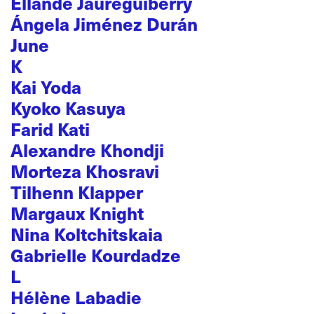
Ellande Jaureguiberry
Ángela Jiménez Durán
June
K
Kai Yoda
Kyoko Kasuya
Farid Kati
Alexandre Khondji
Morteza Khosravi
Tilhenn Klapper
Margaux Knight
Nina Koltchitskaia
Gabrielle Kourdadze
L
Hélène Labadie