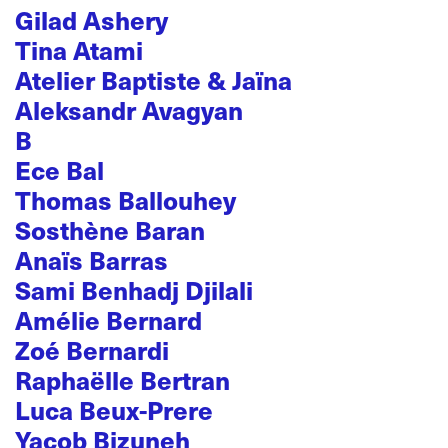
Gilad Ashery
Tina Atami
Atelier Baptiste & Jaïna
Aleksandr Avagyan
B
Ece Bal
Thomas Ballouhey
Sosthène Baran
Anaïs Barras
Sami Benhadj Djilali
Amélie Bernard
Zoé Bernardi
Raphaëlle Bertran
Luca Beux-Prere
Yacob Bizuneh