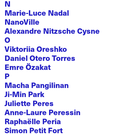
N
Marie-Luce Nadal
NanoVille
Alexandre Nitzsche Cysne
O
Viktoriia Oreshko
Daniel Otero Torres
Emre Özakat
P
Macha Pangilinan
Ji-Min Park
Juliette Peres
Anne-Laure Peressin
Raphaëlle Peria
Simon Petit Fort