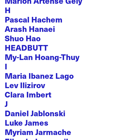
Marion Artense Gély
H
Pascal Hachem
Arash Hanaei
Shuo Hao
HEADBUTT
My-Lan Hoang-Thuy
I
Maria Ibanez Lago
Lev Ilizirov
Clara Imbert
J
Daniel Jablonski
Luke James
Myriam Jarmache