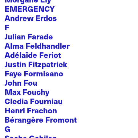
EMERGENCY
Andrew Erdos
F
Julian Farade
Alma Feldhandler
Adélaïde Feriot
Justin Fitzpatrick
Faye Formisano
John Fou
Max Fouchy
Cledia Fourniau
Henri Frachon
Bérangère Fromont
G
Sacha Gabilan