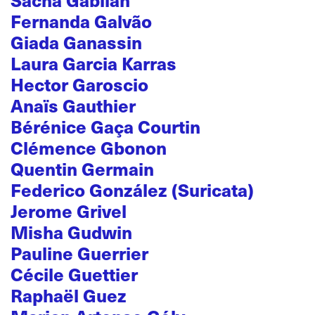
Fernanda Galvão
Giada Ganassin
Laura Garcia Karras
Hector Garoscio
Anaïs Gauthier
Bérénice Gaça Courtin
Clémence Gbonon
Quentin Germain
Federico González (Suricata)
Jerome Grivel
Misha Gudwin
Pauline Guerrier
Cécile Guettier
Raphaël Guez