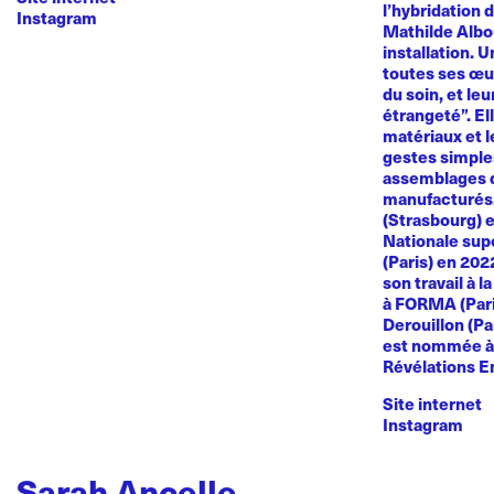
l’hybridation d
Instagram
Mathilde Albou
installation. 
toutes ses œuvr
du soin, et le
étrangeté”. El
matériaux et l
gestes simples
assemblages d
manufacturés
(Strasbourg) e
Nationale sup
(Paris) en 20
son travail à l
à FORMA (Paris
Derouillon (Pa
est nommée à 
Révélations E
Site internet
Instagram
Sarah Ancelle