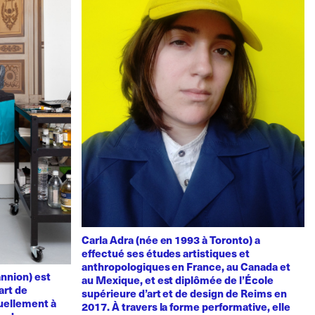
Carla Adra (née en 1993 à Toronto) a
effectué ses études artistiques et
anthropologiques en France, au Canada et
nnion) est
au Mexique, et est diplômée de l’École
art de
supérieure d’art et de design de Reims en
uellement à
2017. À travers la forme performative, elle