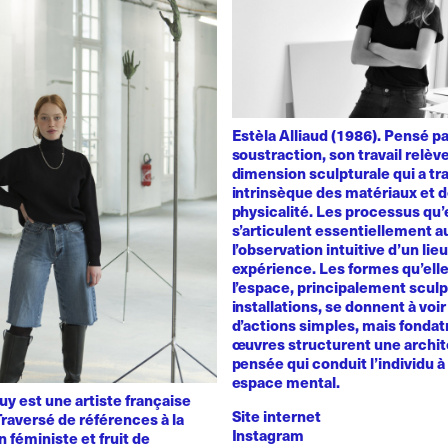
Estèla Alliaud (1986). Pensé p
soustraction, son travail relèv
dimension sculpturale qui a trai
intrinsèque des matériaux et d
physicalité. Les processus qu’
s’articulent essentiellement a
l’observation intuitive d’un lie
expérience. Les formes qu’ell
l’espace, principalement sculp
installations, se donnent à voir 
d’actions simples, mais fondat
œuvres structurent une archit
pensée qui conduit l’individu à 
espace mental.
y est une artiste française
Site internet
raversé de références à la
Instagram
n féministe et fruit de