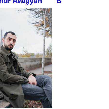
ndr Avagyan
B