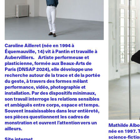
Caroline Ailleret (née en 1994 à
Équemauville, 14) vit à Pantin et travaille à
Aubervilliers. Artiste performeuse et
plasticienne, formée aux Beaux-Arts de
Paris (DNSAP 2024), elle développe une
recherche autour de la trace et de la portée
du geste, à travers des formes mêlant
performance, vidéo, photographie et
installation. Par des dispositifs minimaux,
son travail interroge les relations sensibles
et ambiguës entre corps, espace et temps.
Souvent insaisissables dans leur entièreté,
ses pièces questionnent les cadres de
monstration et ouvrent l’attention vers un
Mathilde Albou
ailleurs.
née en 1997. T
science-fictio
Site internet