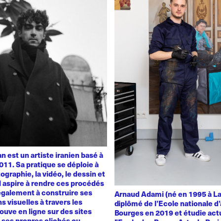
 est un artiste iranien basé à
011. Sa pratique se déploie à
ographie, la vidéo, le dessin et
 Il aspire à rendre ces procédés
également à construire ses
Arnaud Adami (né en 1995 à La
s visuelles à travers les
diplômé de l’Ecole nationale d’
rouve en ligne sur des sites
Bourges en 2019 et étudie act
t ses propres clichés ou