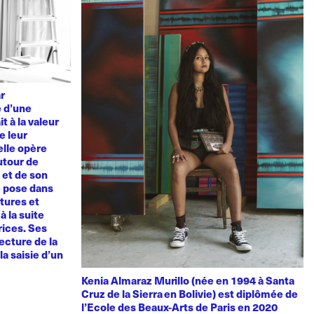
ar
e d’une
t à la valeur
e leur
elle opère
utour de
u et de son
e pose dans
tures et
à la suite
rices. Ses
ecture de la
la saisie d’un
Kenia Almaraz Murillo (née en 1994 à Santa
Cruz de la Sierra en Bolivie) est diplômée de
l’Ecole des Beaux-Arts de Paris en 2020