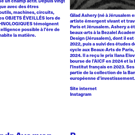
 un champ actif. Depuis vingt
ogue avec des êtres
utils, machines, circuits,
Gilad Ashery (né à Jérusalem e
es OBJETS ÉVEILLÉS lors de
artiste émergent vivant et trav
HNOLOGIQUES témoignent
Paris et Jérusalem. Ashery a ét
telligence possible à l'ère de
beaux-arts à la Bezalel Academ
 habite la matière.
Design (Jérusalem), dont il es
2022, puis a suivi des études 
cycle aux Beaux-Arts de Paris
2024. Il a reçu le prix Ilana Elo
bourse de l’AICF en 2024 et la
l’Institut français en 2023. Se
partie de la collection de la B
européenne d’investissement
Site internet
Instagram