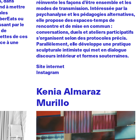
s, dans
réinvente les façons d’être ensemble et les
tend à mettre
modes de transmission. Intéressée par la
bles
psychanalyse et les pédagogies alternatives,
UberEats ou
elle propose des espaces-temps de
sant par le
rencontre et de mise en commun :
e de
conversations, duels et ateliers participatifs
cettes de ces
s’organisent selon des protocoles précis.
nce à une
Parallèlement, elle développe une pratique
sculpturale intimiste qui met en dialogue
discours intérieur et formes souterraines.
Site internet
Instagram
Kenia Almaraz
Murillo