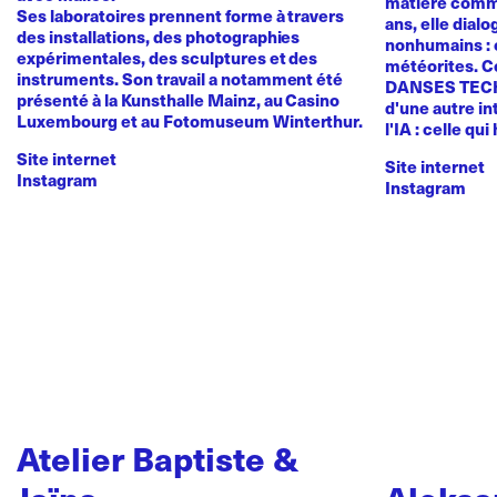
matière comme
Ses laboratoires prennent forme à travers
ans, elle dial
des installations, des photographies
nonhumains : o
expérimentales, des sculptures et des
météorites. C
instruments. Son travail a notamment été
DANSES TEC
présenté à la Kunsthalle Mainz, au Casino
d'une autre in
Luxembourg et au Fotomuseum Winterthur.
l'IA : celle qui
Site internet
Site internet
Instagram
Instagram
Atelier Baptiste &