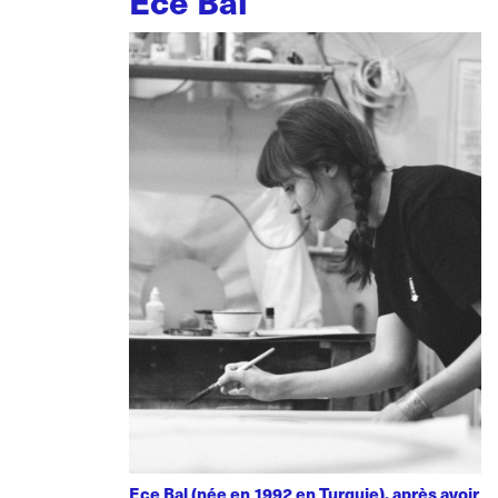
Ece Bal
Ece Bal (née en 1992 en Turquie), après avoir