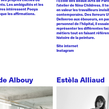
l’Ecole des Beaux-Arts de Pari
ts. Les ambiguïtés et les
l’atelier de Nina Childress. Il 
ires intéressent Pooya
en valeur les travailleurs invisi
que les affirmations.
contemporains. Des livreurs 
Deliveroo aux éboueurs, en pas
personnel de l’hôpital, il essai
représenter les différentes fa
métiers tout en faisant référe
histoire de la peinture.
Site internet
Instagram
de Albouy
Estèla Alliaud