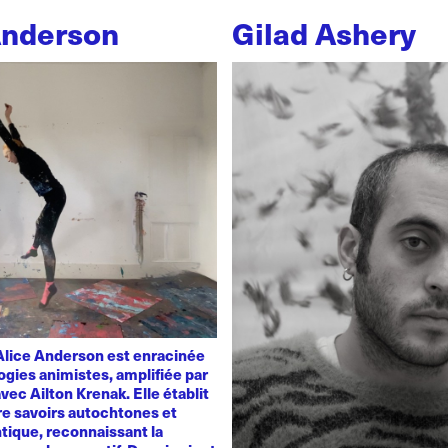
Anderson
Gilad Ashery
'Alice Anderson est enracinée
ogies animistes, amplifiée par
vec Ailton Krenak. Elle établit
re savoirs autochtones et
tique, reconnaissant la