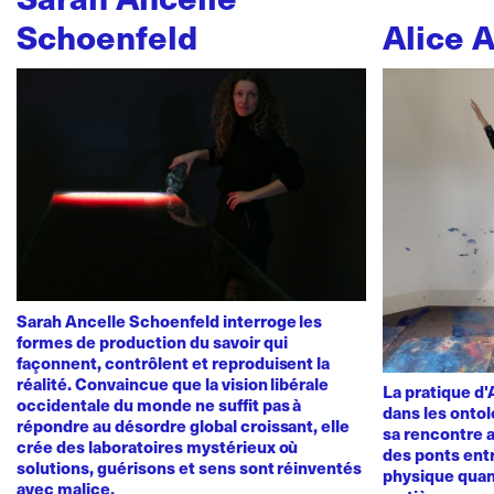
Schoenfeld
Alice 
Sarah Ancelle Schoenfeld interroge les
formes de production du savoir qui
façonnent, contrôlent et reproduisent la
réalité. Convaincue que la vision libérale
La pratique d
occidentale du monde ne suffit pas à
dans les ontol
répondre au désordre global croissant, elle
sa rencontre a
crée des laboratoires mystérieux où
des ponts ent
solutions, guérisons et sens sont réinventés
physique quan
avec malice.