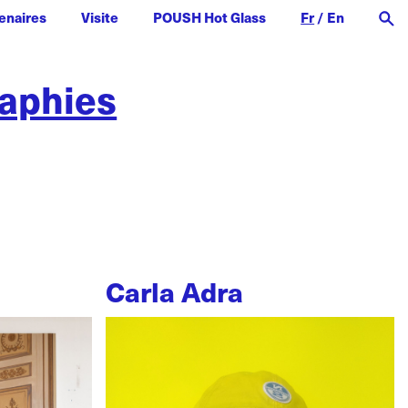
enaires
Visite
POUSH Hot Glass
Fr
/
En
raphies
Carla Adra