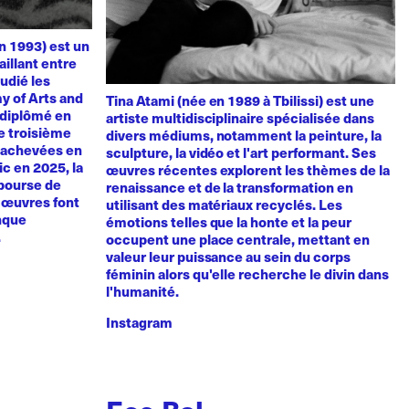
n 1993) est un
aillant entre
udié les
y of Arts and
Tina Atami (née en 1989 à Tbilissi) est une
t diplômé en
artiste multidisciplinaire spécialisée dans
de troisième
divers médiums, notamment la peinture, la
, achevées en
sculpture, la vidéo et l'art performant. Ses
vic en 2025, la
œuvres récentes explorent les thèmes de la
 bourse de
renaissance et de la transformation en
s œuvres font
utilisant des matériaux recyclés. Les
anque
émotions telles que la honte et la peur
.
occupent une place centrale, mettant en
valeur leur puissance au sein du corps
féminin alors qu'elle recherche le divin dans
l'humanité.
Instagram