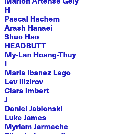
Marion Artense Gély
H
Pascal Hachem
Arash Hanaei
Shuo Hao
HEADBUTT
My-Lan Hoang-Thuy
I
Maria Ibanez Lago
Lev Ilizirov
Clara Imbert
J
Daniel Jablonski
Luke James
Myriam Jarmache