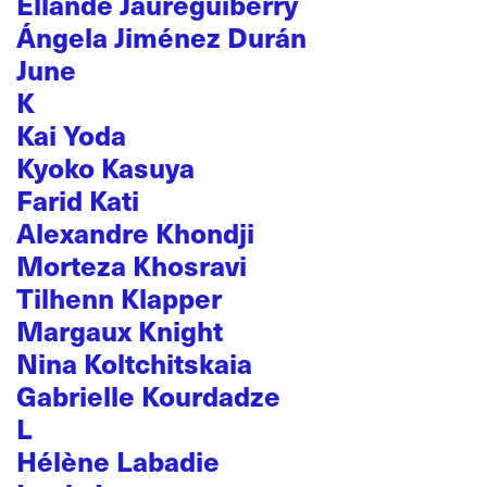
Ellande Jaureguiberry
Ángela Jiménez Durán
June
K
Kai Yoda
Kyoko Kasuya
Farid Kati
Alexandre Khondji
Morteza Khosravi
Tilhenn Klapper
Margaux Knight
Nina Koltchitskaia
Gabrielle Kourdadze
L
Hélène Labadie