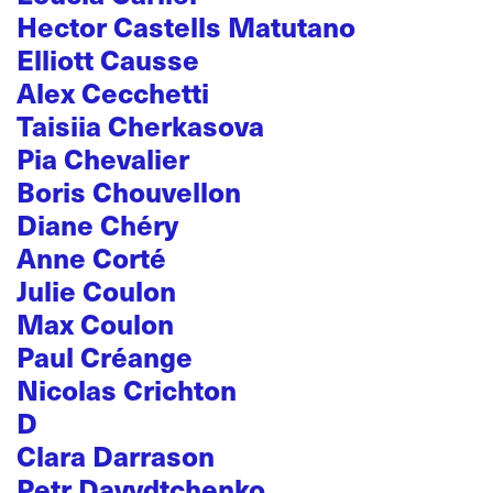
Hector Castells Matutano
Elliott Causse
Alex Cecchetti
Taisiia Cherkasova
Pia Chevalier
Boris Chouvellon
Diane Chéry
Anne Corté
Julie Coulon
Max Coulon
Paul Créange
Nicolas Crichton
D
Clara Darrason
Petr Davydtchenko