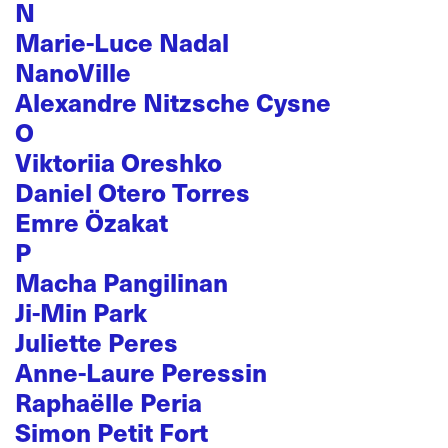
N
Marie-Luce Nadal
NanoVille
Alexandre Nitzsche Cysne
O
Viktoriia Oreshko
Daniel Otero Torres
Emre Özakat
P
Macha Pangilinan
Ji-Min Park
Juliette Peres
Anne-Laure Peressin
Raphaëlle Peria
Simon Petit Fort