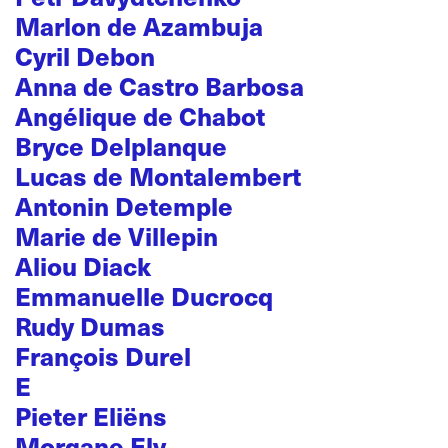
Marlon de Azambuja
Cyril Debon
Anna de Castro Barbosa
Angélique de Chabot
Bryce Delplanque
Lucas de Montalembert
Antonin Detemple
Marie de Villepin
Aliou Diack
Emmanuelle Ducrocq
Rudy Dumas
François Durel
E
Pieter Eliëns
Morgane Ely