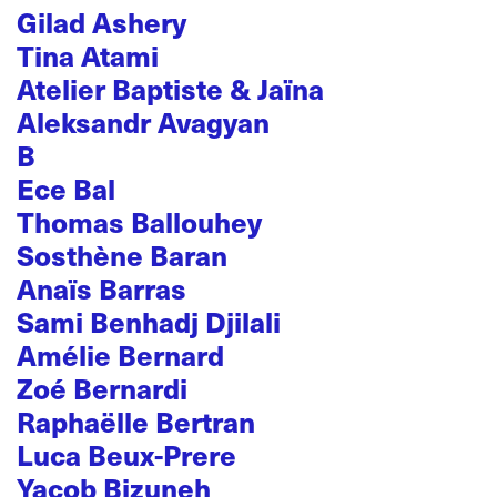
Gilad Ashery
Tina Atami
Atelier Baptiste & Jaïna
Aleksandr Avagyan
B
Ece Bal
Thomas Ballouhey
Sosthène Baran
Anaïs Barras
Sami Benhadj Djilali
Amélie Bernard
Zoé Bernardi
Raphaëlle Bertran
Luca Beux-Prere
Yacob Bizuneh