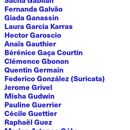
Fernanda Galvão
Giada Ganassin
Laura Garcia Karras
Hector Garoscio
Anaïs Gauthier
Bérénice Gaça Courtin
Clémence Gbonon
Quentin Germain
Federico González (Suricata)
Jerome Grivel
Misha Gudwin
Pauline Guerrier
Cécile Guettier
Raphaël Guez