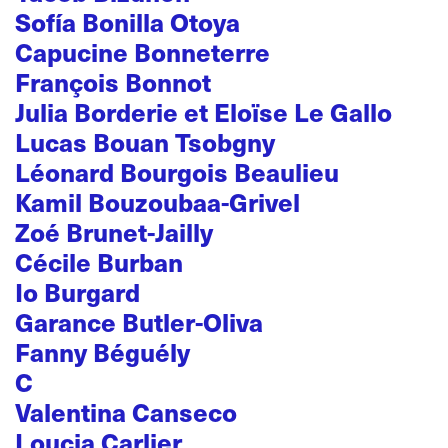
Sofía Bonilla Otoya
Capucine Bonneterre
François Bonnot
Julia Borderie et Eloïse Le Gallo
Lucas Bouan Tsobgny
Léonard Bourgois Beaulieu
Kamil Bouzoubaa-Grivel
Zoé Brunet-Jailly
Cécile Burban
Io Burgard
Garance Butler-Oliva
Fanny Béguély
C
Valentina Canseco
Loucia Carlier