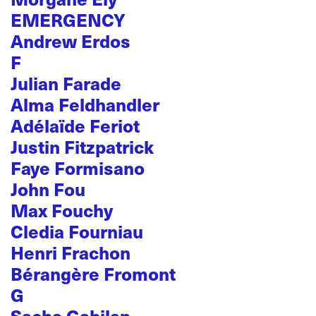
EMERGENCY
Andrew Erdos
F
Julian Farade
Alma Feldhandler
Adélaïde Feriot
Justin Fitzpatrick
Faye Formisano
John Fou
Max Fouchy
Cledia Fourniau
Henri Frachon
Bérangère Fromont
G
Sacha Gabilan