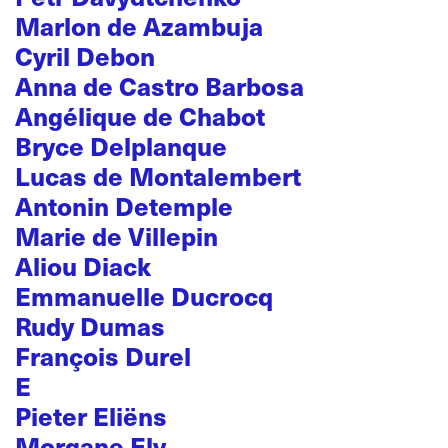
Marlon de Azambuja
Cyril Debon
Anna de Castro Barbosa
Angélique de Chabot
Bryce Delplanque
Lucas de Montalembert
Antonin Detemple
Marie de Villepin
Aliou Diack
Emmanuelle Ducrocq
Rudy Dumas
François Durel
E
Pieter Eliëns
Morgane Ely