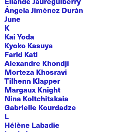
Ellande Jaureguiberry
Ángela Jiménez Durán
June
K
Kai Yoda
Kyoko Kasuya
Farid Kati
Alexandre Khondji
Morteza Khosravi
Tilhenn Klapper
Margaux Knight
Nina Koltchitskaia
Gabrielle Kourdadze
L
Hélène Labadie