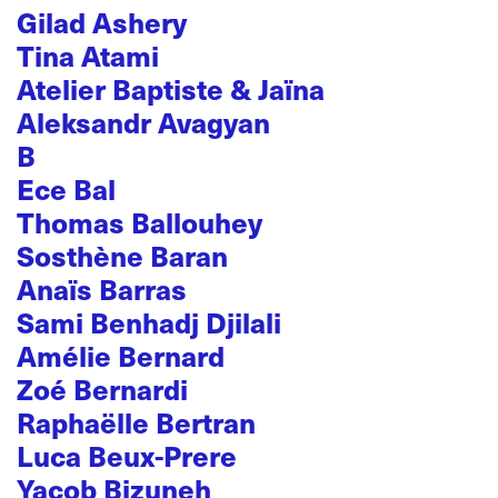
Gilad Ashery
Tina Atami
Atelier Baptiste & Jaïna
Aleksandr Avagyan
B
Ece Bal
Thomas Ballouhey
Sosthène Baran
Anaïs Barras
Sami Benhadj Djilali
Amélie Bernard
Zoé Bernardi
Raphaëlle Bertran
Luca Beux-Prere
Yacob Bizuneh