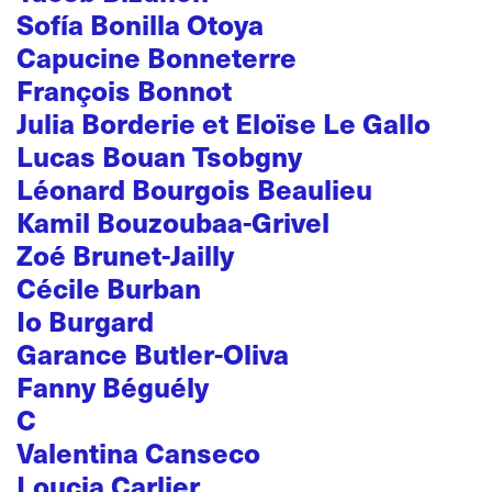
Sofía Bonilla Otoya
Capucine Bonneterre
François Bonnot
Julia Borderie et Eloïse Le Gallo
Lucas Bouan Tsobgny
Léonard Bourgois Beaulieu
Kamil Bouzoubaa-Grivel
Zoé Brunet-Jailly
Cécile Burban
Io Burgard
Garance Butler-Oliva
Fanny Béguély
C
Valentina Canseco
Loucia Carlier