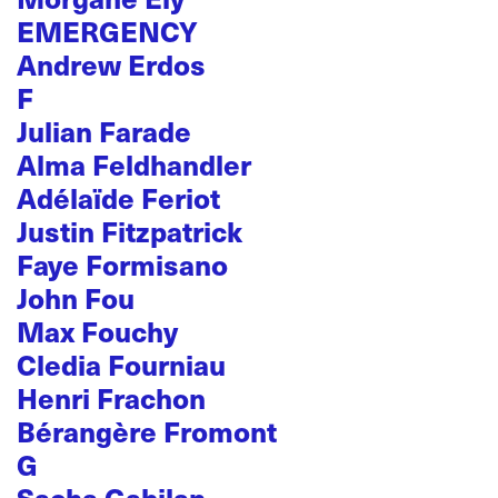
EMERGENCY
Andrew Erdos
F
Julian Farade
Alma Feldhandler
Adélaïde Feriot
Justin Fitzpatrick
Faye Formisano
John Fou
Max Fouchy
Cledia Fourniau
Henri Frachon
Bérangère Fromont
G
Sacha Gabilan