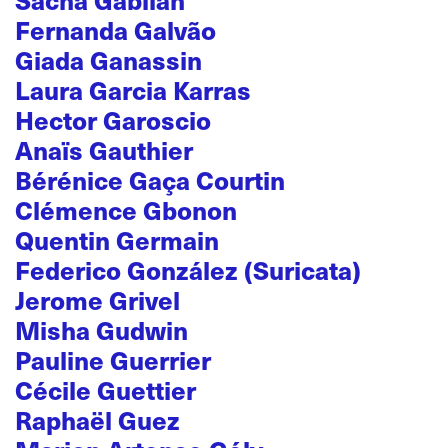
Fernanda Galvão
Giada Ganassin
Laura Garcia Karras
Hector Garoscio
Anaïs Gauthier
Bérénice Gaça Courtin
Clémence Gbonon
Quentin Germain
Federico González (Suricata)
Jerome Grivel
Misha Gudwin
Pauline Guerrier
Cécile Guettier
Raphaël Guez