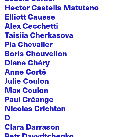
Hector Castells Matutano
Elliott Causse
Alex Cecchetti
Taisiia Cherkasova
Pia Chevalier
Boris Chouvellon
Diane Chéry
Anne Corté
Julie Coulon
Max Coulon
Paul Créange
Nicolas Crichton
D
Clara Darrason
Petr Davydtchenko