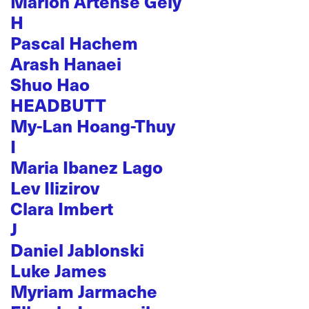
Marion Artense Gély
H
Pascal Hachem
Arash Hanaei
Shuo Hao
HEADBUTT
My-Lan Hoang-Thuy
I
Maria Ibanez Lago
Lev Ilizirov
Clara Imbert
J
Daniel Jablonski
Luke James
Myriam Jarmache