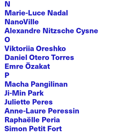
N
Marie-Luce Nadal
NanoVille
Alexandre Nitzsche Cysne
O
Viktoriia Oreshko
Daniel Otero Torres
Emre Özakat
P
Macha Pangilinan
Ji-Min Park
Juliette Peres
Anne-Laure Peressin
Raphaëlle Peria
Simon Petit Fort