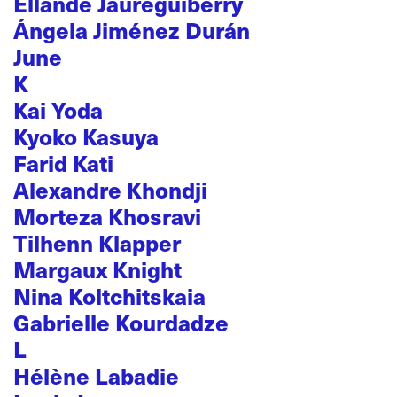
Ellande Jaureguiberry
Ángela Jiménez Durán
June
K
Kai Yoda
Kyoko Kasuya
Farid Kati
Alexandre Khondji
Morteza Khosravi
Tilhenn Klapper
Margaux Knight
Nina Koltchitskaia
Gabrielle Kourdadze
L
Hélène Labadie