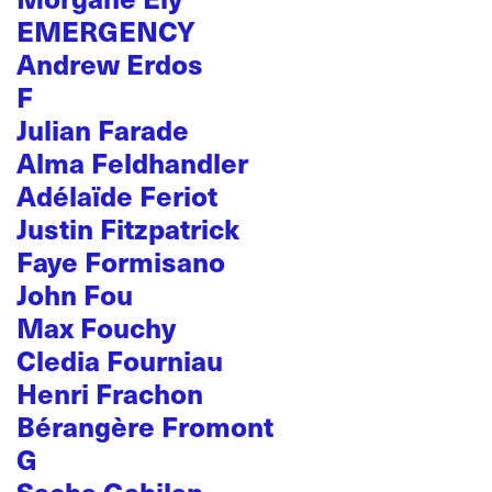
EMERGENCY
Andrew Erdos
F
Julian Farade
Alma Feldhandler
Adélaïde Feriot
Justin Fitzpatrick
Faye Formisano
John Fou
Max Fouchy
Cledia Fourniau
Henri Frachon
Bérangère Fromont
G
Sacha Gabilan