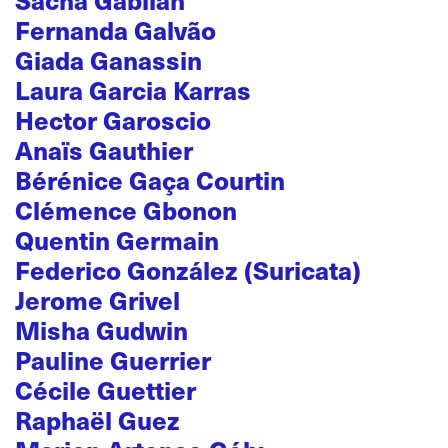
Fernanda Galvão
Giada Ganassin
Laura Garcia Karras
Hector Garoscio
Anaïs Gauthier
Bérénice Gaça Courtin
Clémence Gbonon
Quentin Germain
Federico González (Suricata)
Jerome Grivel
Misha Gudwin
Pauline Guerrier
Cécile Guettier
Raphaël Guez