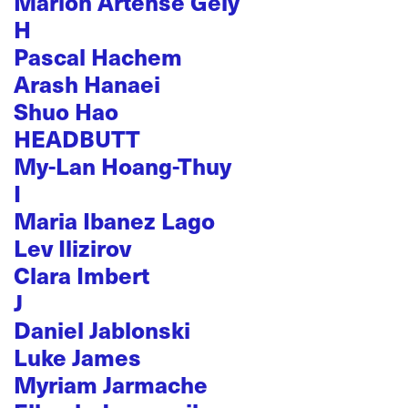
Marion Artense Gély
H
Pascal Hachem
Arash Hanaei
Shuo Hao
HEADBUTT
My-Lan Hoang-Thuy
I
Maria Ibanez Lago
Lev Ilizirov
Clara Imbert
J
Daniel Jablonski
Luke James
Myriam Jarmache