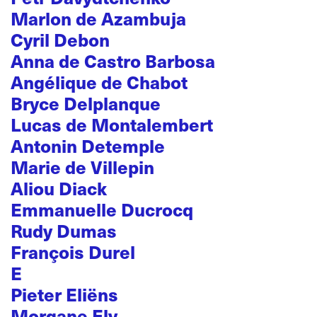
Marlon de Azambuja
Cyril Debon
Anna de Castro Barbosa
Angélique de Chabot
Bryce Delplanque
Lucas de Montalembert
Antonin Detemple
Marie de Villepin
Aliou Diack
Emmanuelle Ducrocq
Rudy Dumas
François Durel
E
Pieter Eliëns
Morgane Ely