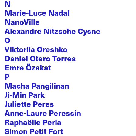
N
Marie-Luce Nadal
NanoVille
Alexandre Nitzsche Cysne
O
Viktoriia Oreshko
Daniel Otero Torres
Emre Özakat
P
Macha Pangilinan
Ji-Min Park
Juliette Peres
Anne-Laure Peressin
Raphaëlle Peria
Simon Petit Fort