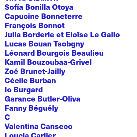
Sofía Bonilla Otoya
Capucine Bonneterre
François Bonnot
Julia Borderie et Eloïse Le Gallo
Lucas Bouan Tsobgny
Léonard Bourgois Beaulieu
Kamil Bouzoubaa-Grivel
Zoé Brunet-Jailly
Cécile Burban
Io Burgard
Garance Butler-Oliva
Fanny Béguély
C
Valentina Canseco
Loucia Carlier