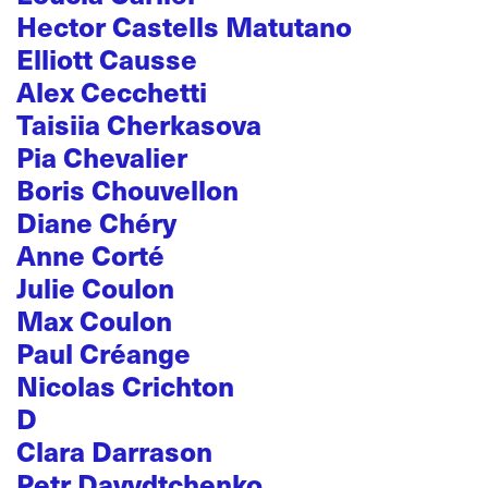
Hector Castells Matutano
Elliott Causse
Alex Cecchetti
Taisiia Cherkasova
Pia Chevalier
Boris Chouvellon
Diane Chéry
Anne Corté
Julie Coulon
Max Coulon
Paul Créange
Nicolas Crichton
D
Clara Darrason
Petr Davydtchenko