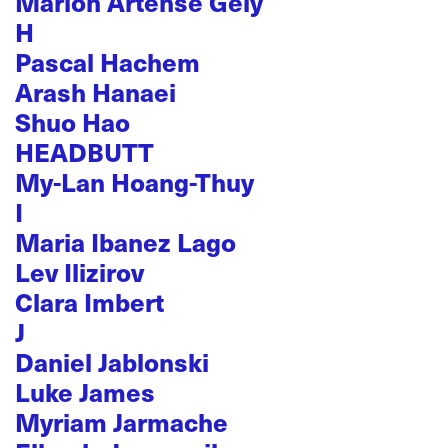
Marion Artense Gély
H
Pascal Hachem
Arash Hanaei
Shuo Hao
HEADBUTT
My-Lan Hoang-Thuy
I
Maria Ibanez Lago
Lev Ilizirov
Clara Imbert
J
Daniel Jablonski
Luke James
Myriam Jarmache