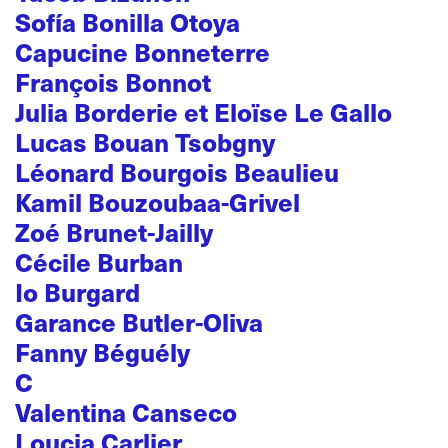
Sofía Bonilla Otoya
Capucine Bonneterre
François Bonnot
Julia Borderie et Eloïse Le Gallo
Lucas Bouan Tsobgny
Léonard Bourgois Beaulieu
Kamil Bouzoubaa-Grivel
Zoé Brunet-Jailly
Cécile Burban
Io Burgard
Garance Butler-Oliva
Fanny Béguély
C
Valentina Canseco
Loucia Carlier