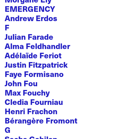
EMERGENCY
Andrew Erdos
F
Julian Farade
Alma Feldhandler
Adélaïde Feriot
Justin Fitzpatrick
Faye Formisano
John Fou
Max Fouchy
Cledia Fourniau
Henri Frachon
Bérangère Fromont
G
Sacha Gabilan