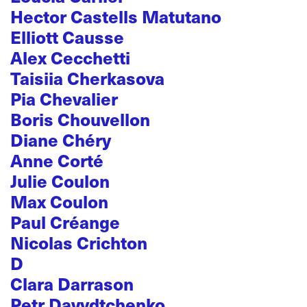
Hector Castells Matutano
Elliott Causse
Alex Cecchetti
Taisiia Cherkasova
Pia Chevalier
Boris Chouvellon
Diane Chéry
Anne Corté
Julie Coulon
Max Coulon
Paul Créange
Nicolas Crichton
D
Clara Darrason
Petr Davydtchenko