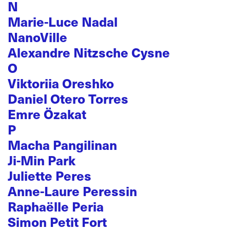
N
Marie-Luce Nadal
NanoVille
Alexandre Nitzsche Cysne
O
Viktoriia Oreshko
Daniel Otero Torres
Emre Özakat
P
Macha Pangilinan
Ji-Min Park
Juliette Peres
Anne-Laure Peressin
Raphaëlle Peria
Simon Petit Fort