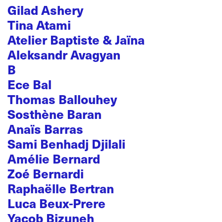
Gilad Ashery
Tina Atami
Atelier Baptiste & Jaïna
Aleksandr Avagyan
B
Ece Bal
Thomas Ballouhey
Sosthène Baran
Anaïs Barras
Sami Benhadj Djilali
Amélie Bernard
Zoé Bernardi
Raphaëlle Bertran
Luca Beux-Prere
Yacob Bizuneh