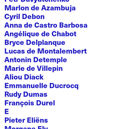
Marlon de Azambuja
Cyril Debon
Anna de Castro Barbosa
Angélique de Chabot
Bryce Delplanque
Lucas de Montalembert
Antonin Detemple
Marie de Villepin
Aliou Diack
Emmanuelle Ducrocq
Rudy Dumas
François Durel
E
Pieter Eliëns
Morgane Ely