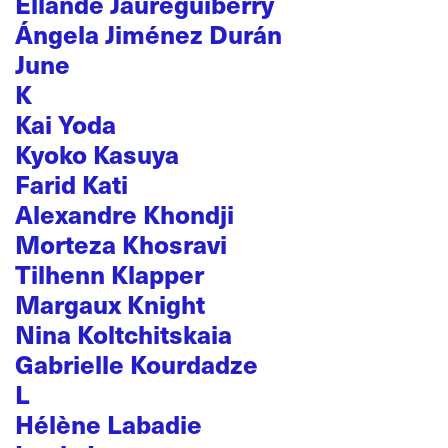
Ellande Jaureguiberry
Ángela Jiménez Durán
June
K
Kai Yoda
Kyoko Kasuya
Farid Kati
Alexandre Khondji
Morteza Khosravi
Tilhenn Klapper
Margaux Knight
Nina Koltchitskaia
Gabrielle Kourdadze
L
Hélène Labadie