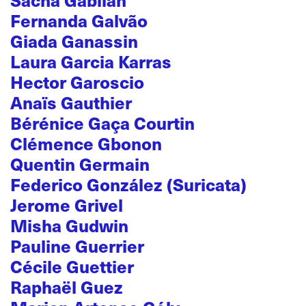
Fernanda Galvão
Giada Ganassin
Laura Garcia Karras
Hector Garoscio
Anaïs Gauthier
Bérénice Gaça Courtin
Clémence Gbonon
Quentin Germain
Federico González (Suricata)
Jerome Grivel
Misha Gudwin
Pauline Guerrier
Cécile Guettier
Raphaël Guez