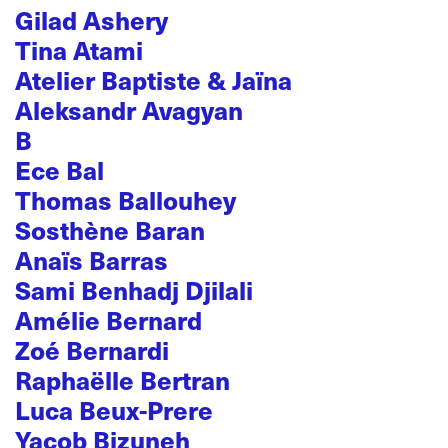
Gilad Ashery
Tina Atami
Atelier Baptiste & Jaïna
Aleksandr Avagyan
B
Ece Bal
Thomas Ballouhey
Sosthène Baran
Anaïs Barras
Sami Benhadj Djilali
Amélie Bernard
Zoé Bernardi
Raphaëlle Bertran
Luca Beux-Prere
Yacob Bizuneh