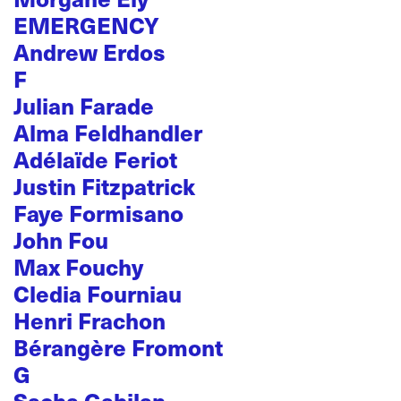
EMERGENCY
Andrew Erdos
F
Julian Farade
Alma Feldhandler
Adélaïde Feriot
Justin Fitzpatrick
Faye Formisano
John Fou
Max Fouchy
Cledia Fourniau
Henri Frachon
Bérangère Fromont
G
Sacha Gabilan