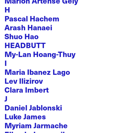
Marion Artense Gély
H
Pascal Hachem
Arash Hanaei
Shuo Hao
HEADBUTT
My-Lan Hoang-Thuy
I
Maria Ibanez Lago
Lev Ilizirov
Clara Imbert
J
Daniel Jablonski
Luke James
Myriam Jarmache