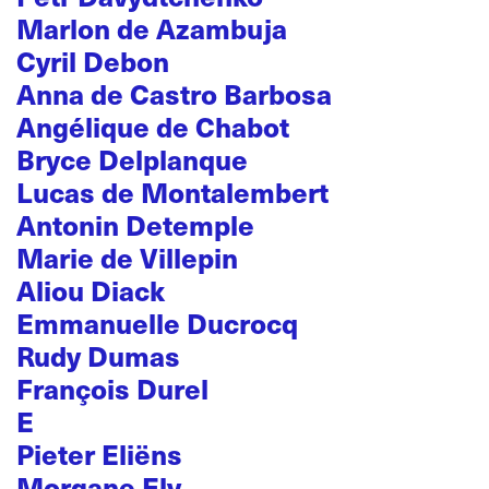
Marlon de Azambuja
Cyril Debon
Anna de Castro Barbosa
Angélique de Chabot
Bryce Delplanque
Lucas de Montalembert
Antonin Detemple
Marie de Villepin
Aliou Diack
Emmanuelle Ducrocq
Rudy Dumas
François Durel
E
Pieter Eliëns
Morgane Ely