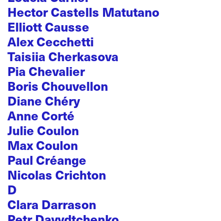
Hector Castells Matutano
Elliott Causse
Alex Cecchetti
Taisiia Cherkasova
Pia Chevalier
Boris Chouvellon
Diane Chéry
Anne Corté
Julie Coulon
Max Coulon
Paul Créange
Nicolas Crichton
D
Clara Darrason
Petr Davydtchenko