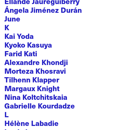
Ellande Jaureguiberry
Ángela Jiménez Durán
June
K
Kai Yoda
Kyoko Kasuya
Farid Kati
Alexandre Khondji
Morteza Khosravi
Tilhenn Klapper
Margaux Knight
Nina Koltchitskaia
Gabrielle Kourdadze
L
Hélène Labadie