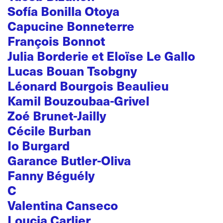
Sofía Bonilla Otoya
Capucine Bonneterre
François Bonnot
Julia Borderie et Eloïse Le Gallo
Lucas Bouan Tsobgny
Léonard Bourgois Beaulieu
Kamil Bouzoubaa-Grivel
Zoé Brunet-Jailly
Cécile Burban
Io Burgard
Garance Butler-Oliva
Fanny Béguély
C
Valentina Canseco
Loucia Carlier