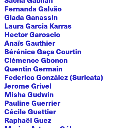
Fernanda Galvão
Giada Ganassin
Laura Garcia Karras
Hector Garoscio
Anaïs Gauthier
Bérénice Gaça Courtin
Clémence Gbonon
Quentin Germain
Federico González (Suricata)
Jerome Grivel
Misha Gudwin
Pauline Guerrier
Cécile Guettier
Raphaël Guez