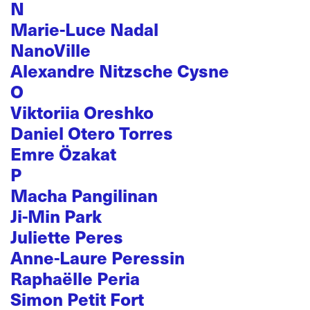
N
Marie-Luce Nadal
NanoVille
Alexandre Nitzsche Cysne
O
Viktoriia Oreshko
Daniel Otero Torres
Emre Özakat
P
Macha Pangilinan
Ji-Min Park
Juliette Peres
Anne-Laure Peressin
Raphaëlle Peria
Simon Petit Fort