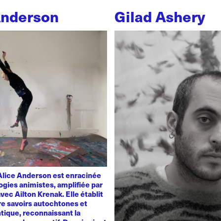
Anderson
Gilad Ashery
'Alice Anderson est enracinée
ogies animistes, amplifiée par
vec Ailton Krenak. Elle établit
re savoirs autochtones et
tique, reconnaissant la