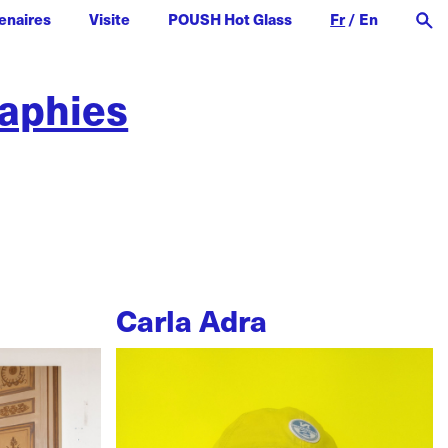
enaires
Visite
POUSH Hot Glass
Fr
/
En
raphies
Carla Adra