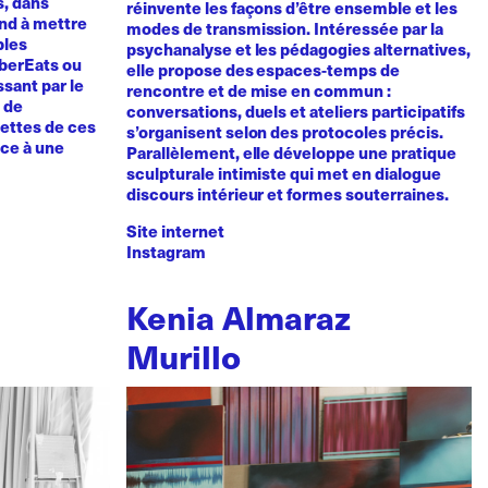
s, dans
réinvente les façons d’être ensemble et les
tend à mettre
modes de transmission. Intéressée par la
bles
psychanalyse et les pédagogies alternatives,
UberEats ou
elle propose des espaces-temps de
sant par le
rencontre et de mise en commun :
e de
conversations, duels et ateliers participatifs
cettes de ces
s’organisent selon des protocoles précis.
nce à une
Parallèlement, elle développe une pratique
sculpturale intimiste qui met en dialogue
discours intérieur et formes souterraines.
Site internet
Instagram
Kenia Almaraz
Murillo