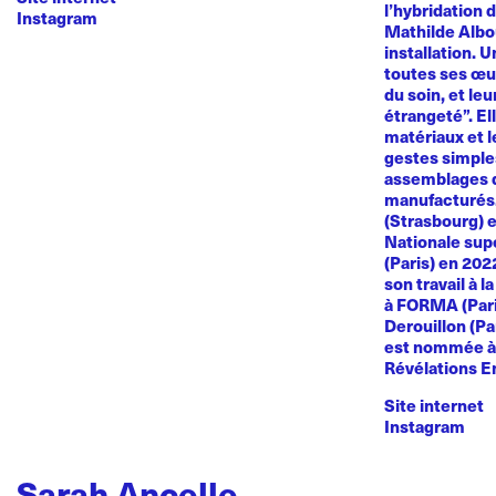
l’hybridation d
Instagram
Mathilde Albou
installation. 
toutes ses œuvr
du soin, et le
étrangeté”. El
matériaux et l
gestes simples
assemblages d
manufacturés
(Strasbourg) e
Nationale sup
(Paris) en 20
son travail à l
à FORMA (Paris
Derouillon (Pa
est nommée à 
Révélations E
Site internet
Instagram
Sarah Ancelle