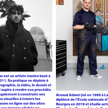
 est un artiste iranien basé à
011. Sa pratique se déploie à
ographie, la vidéo, le dessin et
 Il aspire à rendre ces procédés
également à construire ses
Arnaud Adami (né en 1995 à La
s visuelles à travers les
diplômé de l’Ecole nationale d’
rouve en ligne sur des sites
Bourges en 2019 et étudie act
t ses propres clichés ou