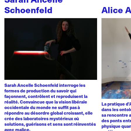
Schoenfeld
Alice 
Sarah Ancelle Schoenfeld interroge les
formes de production du savoir qui
façonnent, contrôlent et reproduisent la
réalité. Convaincue que la vision libérale
La pratique d
occidentale du monde ne suffit pas à
dans les ontol
répondre au désordre global croissant, elle
sa rencontre a
crée des laboratoires mystérieux où
des ponts ent
solutions, guérisons et sens sont réinventés
physique quan
avec malice.