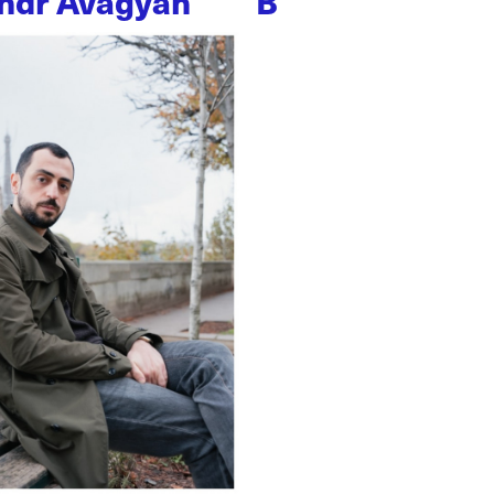
ndr Avagyan
B