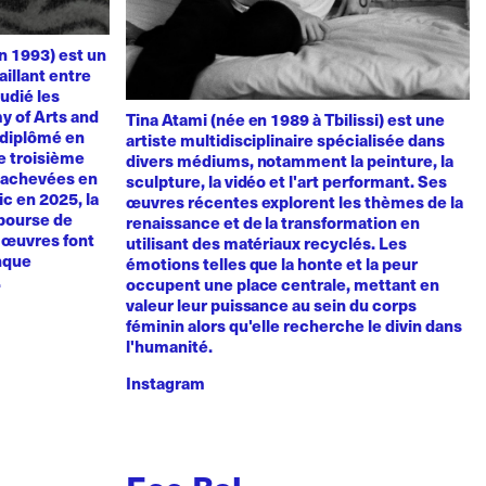
n 1993) est un
aillant entre
udié les
y of Arts and
Tina Atami (née en 1989 à Tbilissi) est une
t diplômé en
artiste multidisciplinaire spécialisée dans
de troisième
divers médiums, notamment la peinture, la
, achevées en
sculpture, la vidéo et l'art performant. Ses
vic en 2025, la
œuvres récentes explorent les thèmes de la
 bourse de
renaissance et de la transformation en
s œuvres font
utilisant des matériaux recyclés. Les
anque
émotions telles que la honte et la peur
.
occupent une place centrale, mettant en
valeur leur puissance au sein du corps
féminin alors qu'elle recherche le divin dans
l'humanité.
Instagram