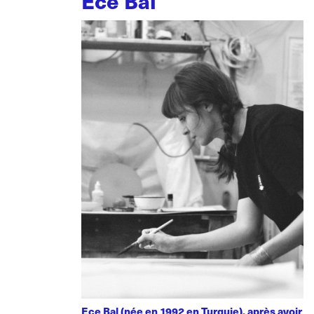
Ece Bal
Ece Bal (née en 1992 en Turquie), après avoir