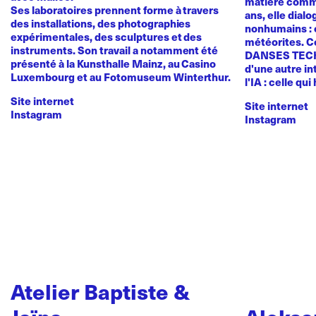
matière comme
Ses laboratoires prennent forme à travers
ans, elle dial
des installations, des photographies
nonhumains : o
expérimentales, des sculptures et des
météorites. C
instruments. Son travail a notamment été
DANSES TEC
présenté à la Kunsthalle Mainz, au Casino
d'une autre in
Luxembourg et au Fotomuseum Winterthur.
l'IA : celle qui
Site internet
Site internet
Instagram
Instagram
Atelier Baptiste &