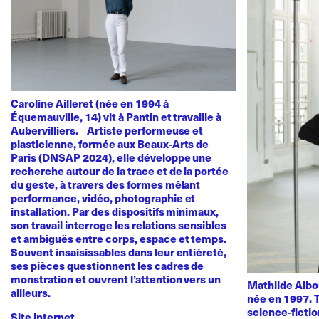
Caroline Ailleret (née en 1994 à
Équemauville, 14) vit à Pantin et travaille à
Aubervilliers. Artiste performeuse et
plasticienne, formée aux Beaux-Arts de
Paris (DNSAP 2024), elle développe une
recherche autour de la trace et de la portée
du geste, à travers des formes mêlant
performance, vidéo, photographie et
installation. Par des dispositifs minimaux,
son travail interroge les relations sensibles
et ambiguës entre corps, espace et temps.
Souvent insaisissables dans leur entièreté,
ses pièces questionnent les cadres de
monstration et ouvrent l’attention vers un
Mathilde Albou
ailleurs.
née en 1997. T
science-fictio
Site internet