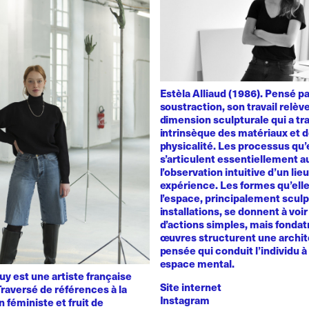
Estèla Alliaud (1986). Pensé p
soustraction, son travail relèv
dimension sculpturale qui a trai
intrinsèque des matériaux et d
physicalité. Les processus qu’
s’articulent essentiellement a
l’observation intuitive d’un lie
expérience. Les formes qu’ell
l’espace, principalement sculp
installations, se donnent à voir 
d’actions simples, mais fondat
œuvres structurent une archit
pensée qui conduit l’individu à 
espace mental.
y est une artiste française
Site internet
raversé de références à la
Instagram
n féministe et fruit de