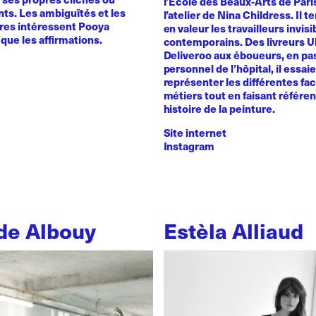
l’Ecole des Beaux-Arts de Pari
ts. Les ambiguïtés et les
l’atelier de Nina Childress. Il 
ires intéressent Pooya
en valeur les travailleurs invisi
que les affirmations.
contemporains. Des livreurs 
Deliveroo aux éboueurs, en pas
personnel de l’hôpital, il essai
représenter les différentes fa
métiers tout en faisant référe
histoire de la peinture.
Site internet
Instagram
de Albouy
Estèla Alliaud