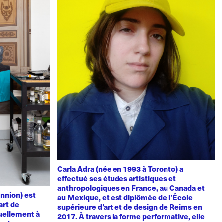
Carla Adra (née en 1993 à Toronto) a
effectué ses études artistiques et
anthropologiques en France, au Canada et
nnion) est
au Mexique, et est diplômée de l’École
art de
supérieure d’art et de design de Reims en
uellement à
2017. À travers la forme performative, elle