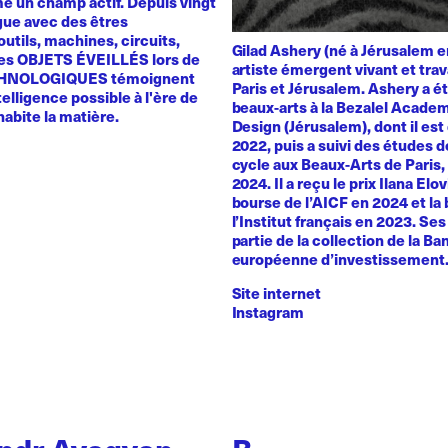
 un champ actif. Depuis vingt
ogue avec des êtres
utils, machines, circuits,
Gilad Ashery (né à Jérusalem e
es OBJETS ÉVEILLÉS lors de
artiste émergent vivant et trav
HNOLOGIQUES témoignent
Paris et Jérusalem. Ashery a ét
telligence possible à l'ère de
beaux-arts à la Bezalel Academ
 habite la matière.
Design (Jérusalem), dont il es
2022, puis a suivi des études 
cycle aux Beaux-Arts de Paris
2024. Il a reçu le prix Ilana Elo
bourse de l’AICF en 2024 et la
l’Institut français en 2023. Se
partie de la collection de la B
européenne d’investissement
Site internet
Instagram