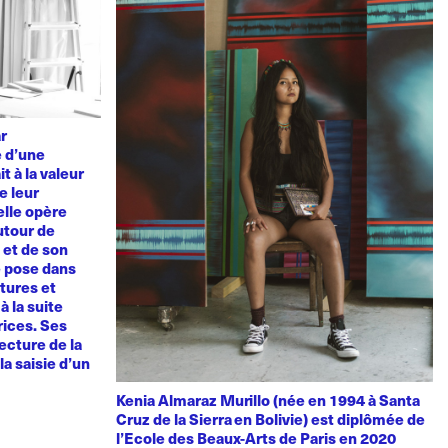
ar
e d’une
t à la valeur
e leur
elle opère
utour de
u et de son
e pose dans
tures et
à la suite
rices. Ses
ecture de la
la saisie d’un
Kenia Almaraz Murillo (née en 1994 à Santa
Cruz de la Sierra en Bolivie) est diplômée de
l’Ecole des Beaux-Arts de Paris en 2020