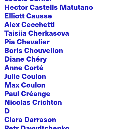
Hector Castells Matutano
Elliott Causse
Alex Cecchetti
Taisiia Cherkasova
Pia Chevalier
Boris Chouvellon
Diane Chéry
Anne Corté
Julie Coulon
Max Coulon
Paul Créange
Nicolas Crichton
D
Clara Darrason
Petr Davydtchenko