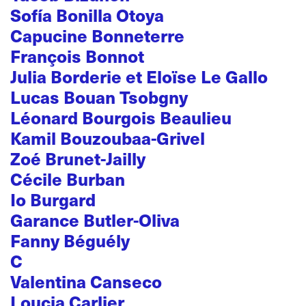
Sofía Bonilla Otoya
Capucine Bonneterre
François Bonnot
Julia Borderie et Eloïse Le Gallo
Lucas Bouan Tsobgny
Léonard Bourgois Beaulieu
Kamil Bouzoubaa-Grivel
Zoé Brunet-Jailly
Cécile Burban
Io Burgard
Garance Butler-Oliva
Fanny Béguély
C
Valentina Canseco
Loucia Carlier