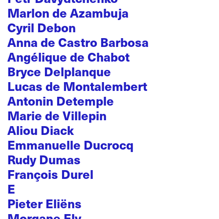
Marlon de Azambuja
Cyril Debon
Anna de Castro Barbosa
Angélique de Chabot
Bryce Delplanque
Lucas de Montalembert
Antonin Detemple
Marie de Villepin
Aliou Diack
Emmanuelle Ducrocq
Rudy Dumas
François Durel
E
Pieter Eliëns
Morgane Ely