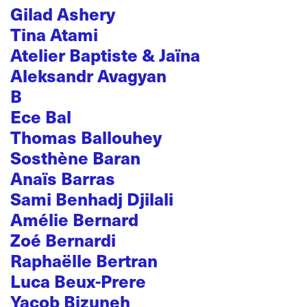
Gilad Ashery
Tina Atami
Atelier Baptiste & Jaïna
Aleksandr Avagyan
B
Ece Bal
Thomas Ballouhey
Sosthène Baran
Anaïs Barras
Sami Benhadj Djilali
Amélie Bernard
Zoé Bernardi
Raphaëlle Bertran
Luca Beux-Prere
Yacob Bizuneh