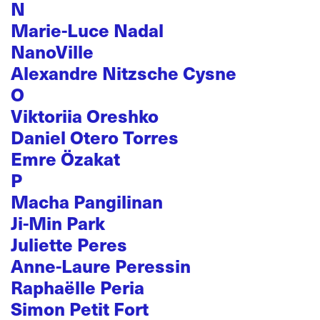
N
Marie-Luce Nadal
NanoVille
Alexandre Nitzsche Cysne
O
Viktoriia Oreshko
Daniel Otero Torres
Emre Özakat
P
Macha Pangilinan
Ji-Min Park
Juliette Peres
Anne-Laure Peressin
Raphaëlle Peria
Simon Petit Fort