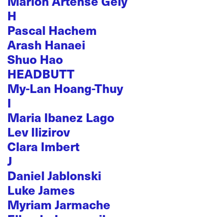
Marion Artense Gély
H
Pascal Hachem
Arash Hanaei
Shuo Hao
HEADBUTT
My-Lan Hoang-Thuy
I
Maria Ibanez Lago
Lev Ilizirov
Clara Imbert
J
Daniel Jablonski
Luke James
Myriam Jarmache