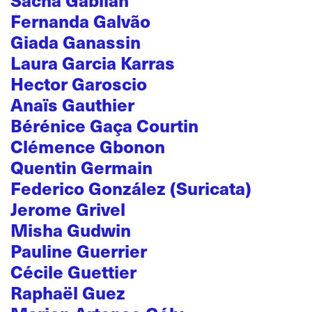
Sacha Gabilan
Fernanda Galvão
Giada Ganassin
Laura Garcia Karras
Hector Garoscio
Anaïs Gauthier
Bérénice Gaça Courtin
Clémence Gbonon
Quentin Germain
Federico González (Suricata)
Jerome Grivel
Misha Gudwin
Pauline Guerrier
Cécile Guettier
Raphaël Guez