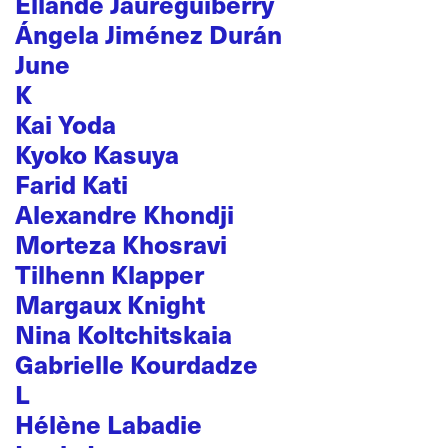
Ellande Jaureguiberry
Ángela Jiménez Durán
June
K
Kai Yoda
Kyoko Kasuya
Farid Kati
Alexandre Khondji
Morteza Khosravi
Tilhenn Klapper
Margaux Knight
Nina Koltchitskaia
Gabrielle Kourdadze
L
Hélène Labadie