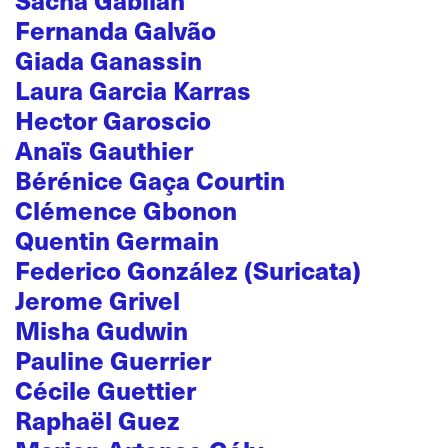
Fernanda Galvão
Giada Ganassin
Laura Garcia Karras
Hector Garoscio
Anaïs Gauthier
Bérénice Gaça Courtin
Clémence Gbonon
Quentin Germain
Federico González (Suricata)
Jerome Grivel
Misha Gudwin
Pauline Guerrier
Cécile Guettier
Raphaël Guez