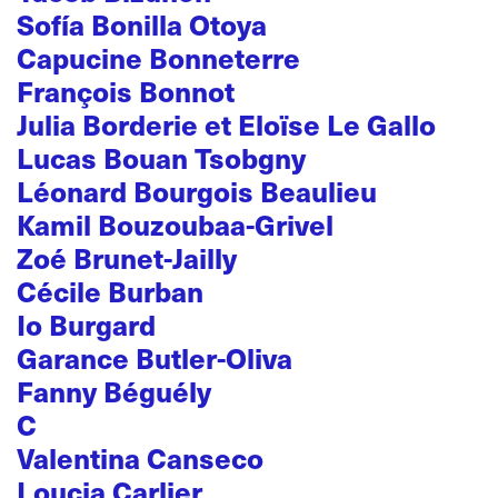
Sofía Bonilla Otoya
Capucine Bonneterre
François Bonnot
Julia Borderie et Eloïse Le Gallo
Lucas Bouan Tsobgny
Léonard Bourgois Beaulieu
Kamil Bouzoubaa-Grivel
Zoé Brunet-Jailly
Cécile Burban
Io Burgard
Garance Butler-Oliva
Fanny Béguély
C
Valentina Canseco
Loucia Carlier