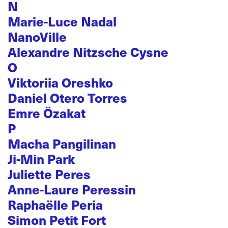
N
Marie-Luce Nadal
NanoVille
Alexandre Nitzsche Cysne
O
Viktoriia Oreshko
Daniel Otero Torres
Emre Özakat
P
Macha Pangilinan
Ji-Min Park
Juliette Peres
Anne-Laure Peressin
Raphaëlle Peria
Simon Petit Fort