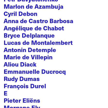
Marlon de Azambuja
Cyril Debon
Anna de Castro Barbosa
Angélique de Chabot
Bryce Delplanque
Lucas de Montalembert
Antonin Detemple
Marie de Villepin
Aliou Diack
Emmanuelle Ducrocq
Rudy Dumas
François Durel
E
Pieter Eliëns
Morgane Ely