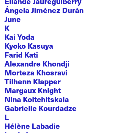
Ellande Jaureguiberry
Ángela Jiménez Durán
June
K
Kai Yoda
Kyoko Kasuya
Farid Kati
Alexandre Khondji
Morteza Khosravi
Tilhenn Klapper
Margaux Knight
Nina Koltchitskaia
Gabrielle Kourdadze
L
Hélène Labadie