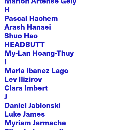
Marion Artense Gély
H
Pascal Hachem
Arash Hanaei
Shuo Hao
HEADBUTT
My-Lan Hoang-Thuy
I
Maria Ibanez Lago
Lev Ilizirov
Clara Imbert
J
Daniel Jablonski
Luke James
Myriam Jarmache