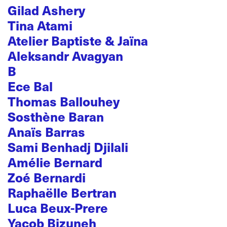
Gilad Ashery
Tina Atami
Atelier Baptiste & Jaïna
Aleksandr Avagyan
B
Ece Bal
Thomas Ballouhey
Sosthène Baran
Anaïs Barras
Sami Benhadj Djilali
Amélie Bernard
Zoé Bernardi
Raphaëlle Bertran
Luca Beux-Prere
Yacob Bizuneh