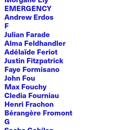
EMERGENCY
Andrew Erdos
F
Julian Farade
Alma Feldhandler
Adélaïde Feriot
Justin Fitzpatrick
Faye Formisano
John Fou
Max Fouchy
Cledia Fourniau
Henri Frachon
Bérangère Fromont
G
Sacha Gabilan