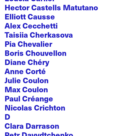
Hector Castells Matutano
Elliott Causse
Alex Cecchetti
Taisiia Cherkasova
Pia Chevalier
Boris Chouvellon
Diane Chéry
Anne Corté
Julie Coulon
Max Coulon
Paul Créange
Nicolas Crichton
D
Clara Darrason
Petr Davydtchenko