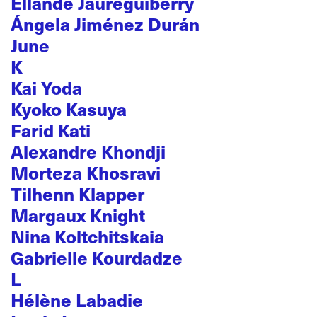
Ellande Jaureguiberry
Ángela Jiménez Durán
June
K
Kai Yoda
Kyoko Kasuya
Farid Kati
Alexandre Khondji
Morteza Khosravi
Tilhenn Klapper
Margaux Knight
Nina Koltchitskaia
Gabrielle Kourdadze
L
Hélène Labadie