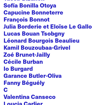
Sofía Bonilla Otoya
Capucine Bonneterre
François Bonnot
Julia Borderie et Eloïse Le Gallo
Lucas Bouan Tsobgny
Léonard Bourgois Beaulieu
Kamil Bouzoubaa-Grivel
Zoé Brunet-Jailly
Cécile Burban
Io Burgard
Garance Butler-Oliva
Fanny Béguély
C
Valentina Canseco
Loucia Carlier