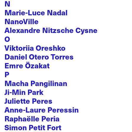
N
Marie-Luce Nadal
NanoVille
Alexandre Nitzsche Cysne
O
Viktoriia Oreshko
Daniel Otero Torres
Emre Özakat
P
Macha Pangilinan
Ji-Min Park
Juliette Peres
Anne-Laure Peressin
Raphaëlle Peria
Simon Petit Fort