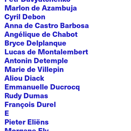
Marlon de Azambuja
Cyril Debon
Anna de Castro Barbosa
Angélique de Chabot
Bryce Delplanque
Lucas de Montalembert
Antonin Detemple
Marie de Villepin
Aliou Diack
Emmanuelle Ducrocq
Rudy Dumas
François Durel
E
Pieter Eliëns
Morgane Ely