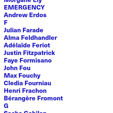
EMERGENCY
Andrew Erdos
F
Julian Farade
Alma Feldhandler
Adélaïde Feriot
Justin Fitzpatrick
Faye Formisano
John Fou
Max Fouchy
Cledia Fourniau
Henri Frachon
Bérangère Fromont
G
Sacha Gabilan