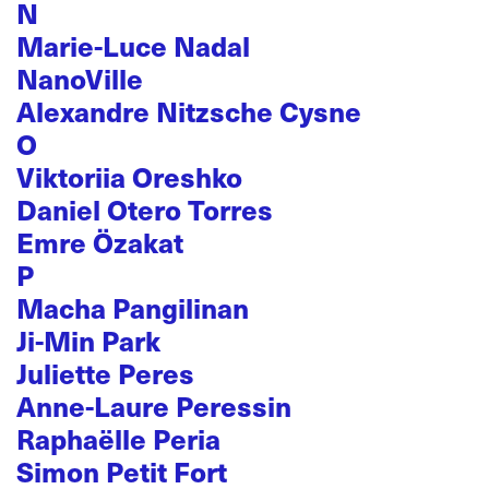
N
Marie-Luce Nadal
NanoVille
Alexandre Nitzsche Cysne
O
Viktoriia Oreshko
Daniel Otero Torres
Emre Özakat
P
Macha Pangilinan
Ji-Min Park
Juliette Peres
Anne-Laure Peressin
Raphaëlle Peria
Simon Petit Fort