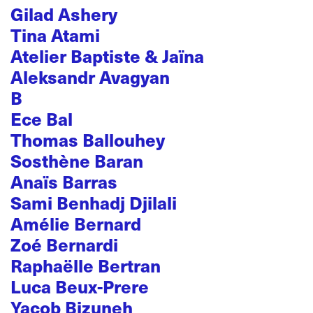
Gilad Ashery
Tina Atami
Atelier Baptiste & Jaïna
Aleksandr Avagyan
B
Ece Bal
Thomas Ballouhey
Sosthène Baran
Anaïs Barras
Sami Benhadj Djilali
Amélie Bernard
Zoé Bernardi
Raphaëlle Bertran
Luca Beux-Prere
Yacob Bizuneh