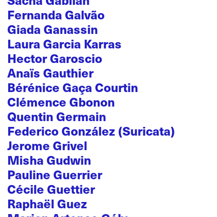
Fernanda Galvão
Giada Ganassin
Laura Garcia Karras
Hector Garoscio
Anaïs Gauthier
Bérénice Gaça Courtin
Clémence Gbonon
Quentin Germain
Federico González (Suricata)
Jerome Grivel
Misha Gudwin
Pauline Guerrier
Cécile Guettier
Raphaël Guez