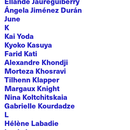
Ellande Jaureguiberry
Ángela Jiménez Durán
June
K
Kai Yoda
Kyoko Kasuya
Farid Kati
Alexandre Khondji
Morteza Khosravi
Tilhenn Klapper
Margaux Knight
Nina Koltchitskaia
Gabrielle Kourdadze
L
Hélène Labadie