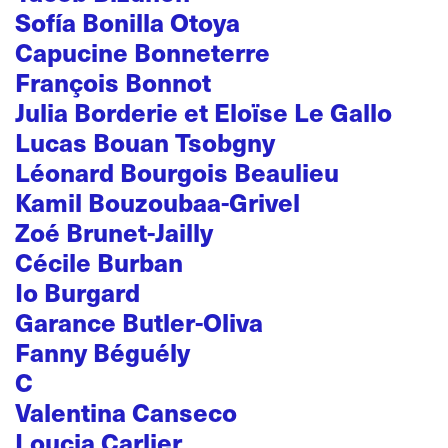
Sofía Bonilla Otoya
Capucine Bonneterre
François Bonnot
Julia Borderie et Eloïse Le Gallo
Lucas Bouan Tsobgny
Léonard Bourgois Beaulieu
Kamil Bouzoubaa-Grivel
Zoé Brunet-Jailly
Cécile Burban
Io Burgard
Garance Butler-Oliva
Fanny Béguély
C
Valentina Canseco
Loucia Carlier