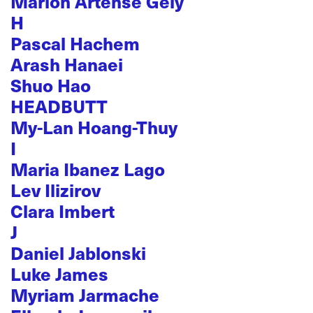
Marion Artense Gély
H
Pascal Hachem
Arash Hanaei
Shuo Hao
HEADBUTT
My-Lan Hoang-Thuy
I
Maria Ibanez Lago
Lev Ilizirov
Clara Imbert
J
Daniel Jablonski
Luke James
Myriam Jarmache