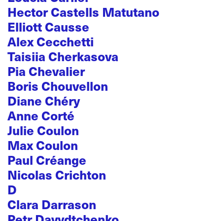
Hector Castells Matutano
Elliott Causse
Alex Cecchetti
Taisiia Cherkasova
Pia Chevalier
Boris Chouvellon
Diane Chéry
Anne Corté
Julie Coulon
Max Coulon
Paul Créange
Nicolas Crichton
D
Clara Darrason
Petr Davydtchenko