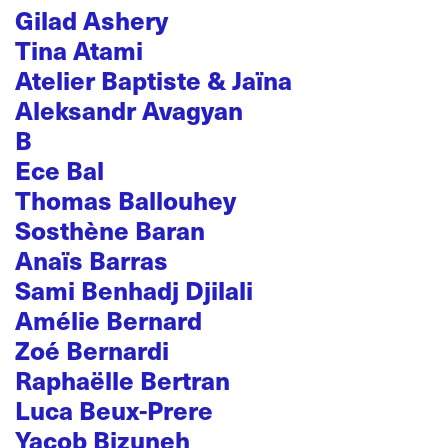
Gilad Ashery
Tina Atami
Atelier Baptiste & Jaïna
Aleksandr Avagyan
B
Ece Bal
Thomas Ballouhey
Sosthène Baran
Anaïs Barras
Sami Benhadj Djilali
Amélie Bernard
Zoé Bernardi
Raphaëlle Bertran
Luca Beux-Prere
Yacob Bizuneh