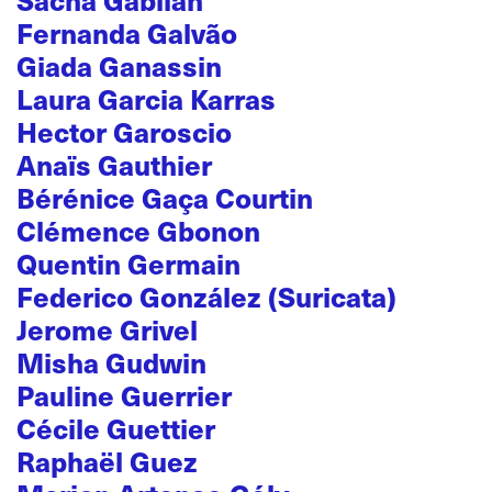
Fernanda Galvão
Giada Ganassin
Laura Garcia Karras
Hector Garoscio
Anaïs Gauthier
Bérénice Gaça Courtin
Clémence Gbonon
Quentin Germain
Federico González (Suricata)
Jerome Grivel
Misha Gudwin
Pauline Guerrier
Cécile Guettier
Raphaël Guez