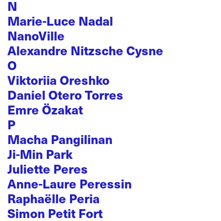
N
Marie-Luce Nadal
NanoVille
Alexandre Nitzsche Cysne
O
Viktoriia Oreshko
Daniel Otero Torres
Emre Özakat
P
Macha Pangilinan
Ji-Min Park
Juliette Peres
Anne-Laure Peressin
Raphaëlle Peria
Simon Petit Fort