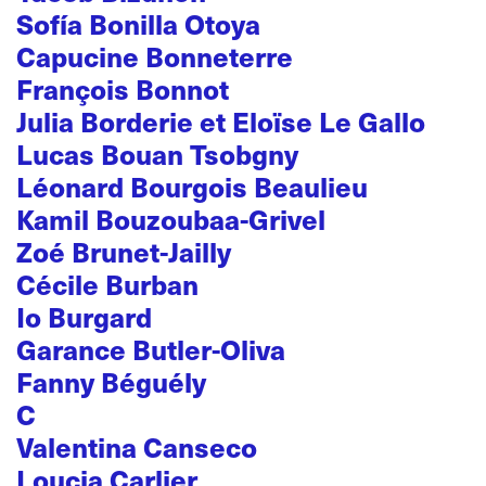
Sofía Bonilla Otoya
Capucine Bonneterre
François Bonnot
Julia Borderie et Eloïse Le Gallo
Lucas Bouan Tsobgny
Léonard Bourgois Beaulieu
Kamil Bouzoubaa-Grivel
Zoé Brunet-Jailly
Cécile Burban
Io Burgard
Garance Butler-Oliva
Fanny Béguély
C
Valentina Canseco
Loucia Carlier