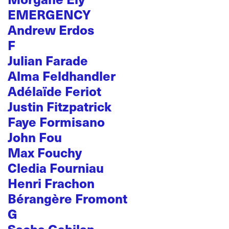
EMERGENCY
Andrew Erdos
F
Julian Farade
Alma Feldhandler
Adélaïde Feriot
Justin Fitzpatrick
Faye Formisano
John Fou
Max Fouchy
Cledia Fourniau
Henri Frachon
Bérangère Fromont
G
Sacha Gabilan