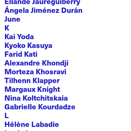
Ellande Jaureguiberry
Ángela Jiménez Durán
June
K
Kai Yoda
Kyoko Kasuya
Farid Kati
Alexandre Khondji
Morteza Khosravi
Tilhenn Klapper
Margaux Knight
Nina Koltchitskaia
Gabrielle Kourdadze
L
Hélène Labadie