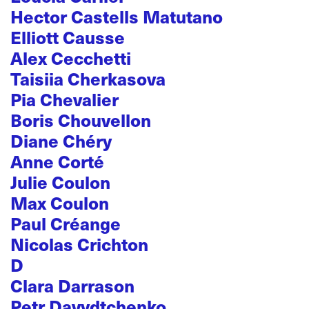
Hector Castells Matutano
Elliott Causse
Alex Cecchetti
Taisiia Cherkasova
Pia Chevalier
Boris Chouvellon
Diane Chéry
Anne Corté
Julie Coulon
Max Coulon
Paul Créange
Nicolas Crichton
D
Clara Darrason
Petr Davydtchenko