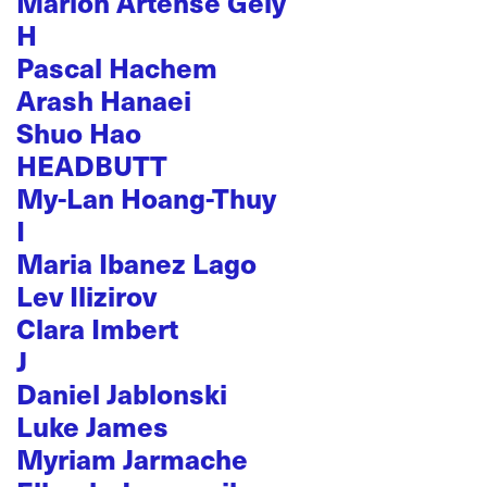
Marion Artense Gély
H
Pascal Hachem
Arash Hanaei
Shuo Hao
HEADBUTT
My-Lan Hoang-Thuy
I
Maria Ibanez Lago
Lev Ilizirov
Clara Imbert
J
Daniel Jablonski
Luke James
Myriam Jarmache