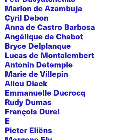
Marlon de Azambuja
Cyril Debon
Anna de Castro Barbosa
Angélique de Chabot
Bryce Delplanque
Lucas de Montalembert
Antonin Detemple
Marie de Villepin
Aliou Diack
Emmanuelle Ducrocq
Rudy Dumas
François Durel
E
Pieter Eliëns
Morgane Ely